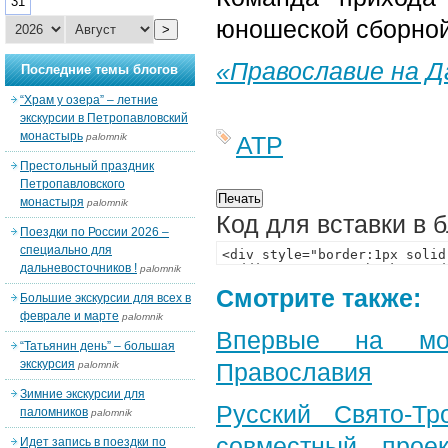
31
юношеской сборной
>
«Православие на 
Последние темы блогов
“Храм у озера” – летние
экскурсии в Петропавловский
монастырь
palomnik
АТР
Престольный праздник
Петропавловского
монастыря
palomnik
Код для вставки в 
Поездки по России 2026 –
специально для
дальневосточников !
palomnik
Смотрите также:
Большие экскурсии для всех в
феврале и марте
palomnik
Впервые на мон
“Татьянин день” – большая
экскурсия
Православия
palomnik
Зимние экскурсии для
Русский Свято-Тр
паломников
palomnik
совместный прое
Идет запись в поездки по