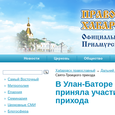
Новости
Церковь
Общество
Хабаровск православный
→
Дальний 
Свято-Троицкого прихода
Самый Восточный
В Улан-Баторе
Митрополия
приняла участ
Епархия
прихода
Семинария
Церковные СМИ
Блогосфера