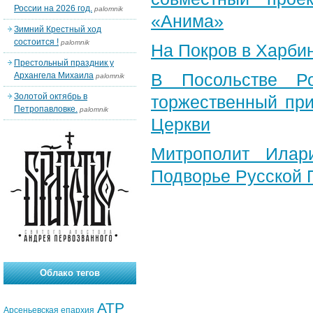
России на 2026 год.
palomnik
«Анима»
Зимний Крестный ход
состоится !
palomnik
На Покров в Харби
Престольный праздник у
В Посольстве Ро
Архангела Михаила
palomnik
Золотой октябрь в
торжественный при
Петропавловке.
palomnik
Церкви
Митрополит Илар
Подворье Русской 
Облако тегов
АТР
Арсеньевская епархия