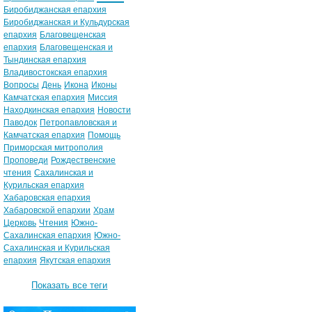
Биробиджанская епархия
Биробиджанская и Кульдурская
епархия
Благовещенская
епархия
Благовещенская и
Тындинская епархия
Владивостокская епархия
Вопросы
День
Икона
Иконы
Камчатская епархия
Миссия
Находкинская епархия
Новости
Паводок
Петропавловская и
Камчатская епархия
Помощь
Приморская митрополия
Проповеди
Рождественские
чтения
Сахалинская и
Курильская епархия
Хабаровская епархия
Хабаровской епархии
Храм
Церковь
Чтения
Южно-
Сахалинская епархия
Южно-
Сахалинская и Курильская
епархия
Якутская епархия
Показать все теги