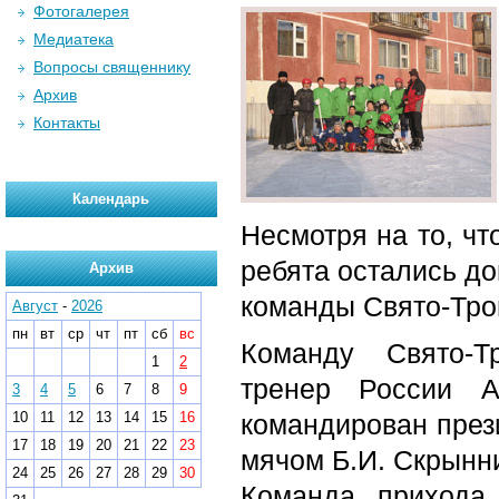
Фотогалерея
Медиатека
Вопросы священнику
Архив
Контакты
Календарь
Несмотря на то, чт
ребята остались до
Архив
команды Свято-Трои
Август
-
2026
пн
вт
ср
чт
пт
сб
вс
Команду Свято-Т
1
2
тренер России А
3
4
5
6
7
8
9
10
11
12
13
14
15
16
командирован през
17
18
19
20
21
22
23
мячом Б.И. Скрынни
24
25
26
27
28
29
30
Команда прихода