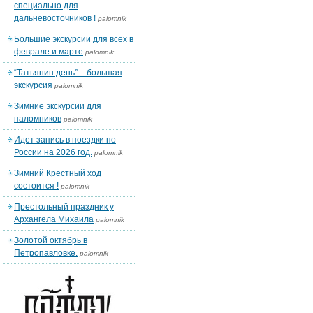
специально для
дальневосточников !
palomnik
Большие экскурсии для всех в
феврале и марте
palomnik
“Татьянин день” – большая
экскурсия
palomnik
Зимние экскурсии для
паломников
palomnik
Идет запись в поездки по
России на 2026 год.
palomnik
Зимний Крестный ход
состоится !
palomnik
Престольный праздник у
Архангела Михаила
palomnik
Золотой октябрь в
Петропавловке.
palomnik