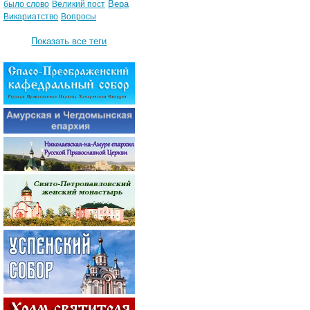
Вера
было слово
Великий пост
Викариатство
Вопросы
Показать все теги