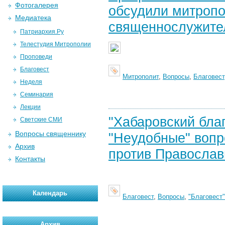
Фотогалерея
обсудили митропол
Медиатека
священнослужител
Патриархия.Ру
Телестудия Митрополии
Проповеди
Благовест
Митрополит
,
Вопросы
,
Благовест
Неделя
Семинария
Лекции
"Хабаровский благ
Светские СМИ
Вопросы священнику
"Неудобные" вопр
Архив
против Православ
Контакты
Календарь
Благовест
,
Вопросы
,
"Благовест"
Архив