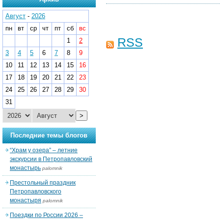
Август
-
2026
пн
вт
ср
чт
пт
сб
вс
RSS
1
2
3
4
5
6
7
8
9
10
11
12
13
14
15
16
17
18
19
20
21
22
23
24
25
26
27
28
29
30
31
>
Последние темы блогов
“Храм у озера” – летние
экскурсии в Петропавловский
монастырь
palomnik
Престольный праздник
Петропавловского
монастыря
palomnik
Поездки по России 2026 –