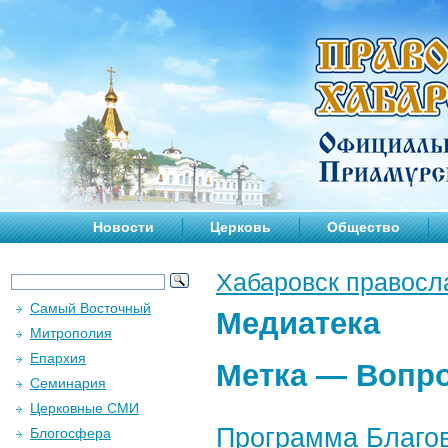
Новости
Церковь
Общество
Хабаровск правосл
Самый Восточный
Медиатека
Митрополия
Епархия
Метка —
Вопр
Семинария
Церковные СМИ
Программа Благов
Блогосфера