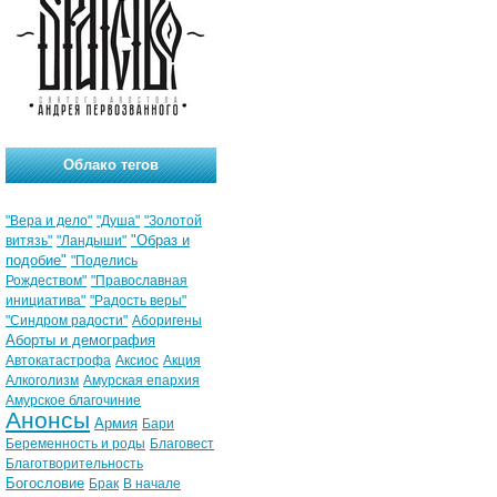
Облако тегов
"Вера и дело"
"Душа"
"Золотой
"Образ и
витязь"
"Ландыши"
подобие"
"Поделись
Рождеством"
"Православная
инициатива"
"Радость веры"
"Синдром радости"
Аборигены
Аборты и демография
Автокатастрофа
Аксиос
Акция
Алкоголизм
Амурская епархия
Амурское благочиние
Анонсы
Армия
Бари
Беременность и роды
Благовест
Благотворительность
Богословие
Брак
В начале