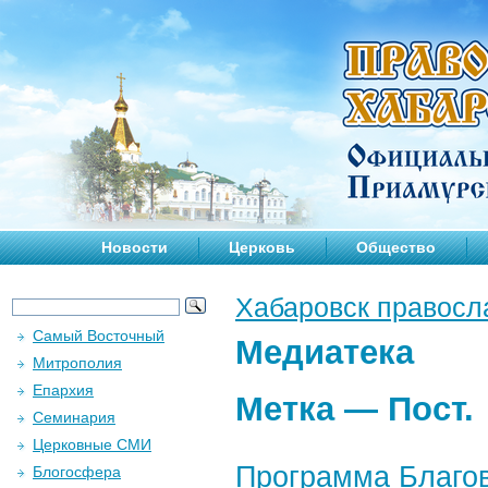
Новости
Церковь
Общество
Хабаровск правосл
Самый Восточный
Медиатека
Митрополия
Епархия
Метка —
Пост
.
Семинария
Церковные СМИ
Программа Благов
Блогосфера