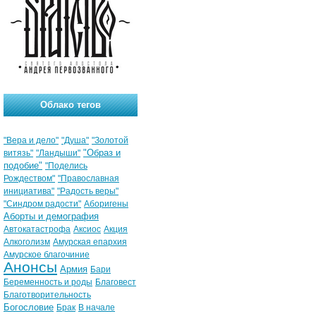
Облако тегов
"Вера и дело"
"Душа"
"Золотой
"Образ и
витязь"
"Ландыши"
подобие"
"Поделись
Рождеством"
"Православная
инициатива"
"Радость веры"
"Синдром радости"
Аборигены
Аборты и демография
Автокатастрофа
Аксиос
Акция
Алкоголизм
Амурская епархия
Амурское благочиние
Анонсы
Армия
Бари
Беременность и роды
Благовест
Благотворительность
Богословие
Брак
В начале