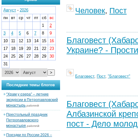
Человек
,
Пост
Август
-
2026
пн
вт
ср
чт
пт
сб
вс
1
2
3
4
5
6
7
8
9
Благовест (Хабаро
10
11
12
13
14
15
16
Украине? - Прости
17
18
19
20
21
22
23
24
25
26
27
28
29
30
31
>
Благовест
,
Пост
,
"Благовест"
Последние темы блогов
“Храм у озера” – летние
экскурсии в Петропавловский
Благовест (Хабаро
монастырь
palomnik
Албазинской креп
Престольный праздник
Петропавловского
пост - Дело моло
монастыря
palomnik
Поездки по России 2026 –