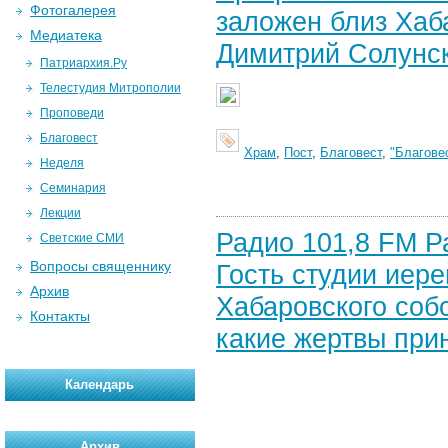
Фотогалерея
заложен близ Хаб
Медиатека
Димитрий Солунск
Патриархия.Ру
Телестудия Митрополии
Проповеди
Благовест
Храм
,
Пост
,
Благовест
,
"Благове
Неделя
Семинария
Лекции
Радио 101,8 FM Ра
Светские СМИ
Вопросы священнику
Гость студии иер
Архив
Хабаровского соб
Контакты
какие жертвы при
Календарь
Архив