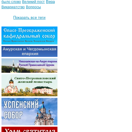
Вера
было слово
Великий пост
Викариатство
Вопросы
Показать все теги