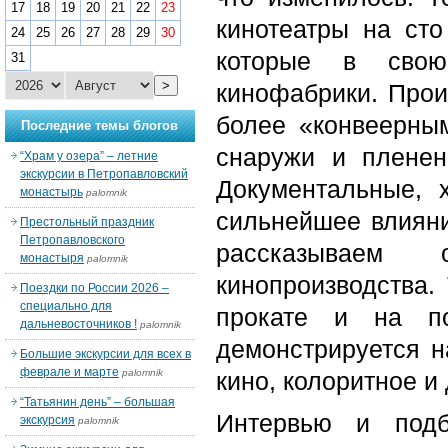
17
18
19
20
21
22
23
кинотеатры на ст
24
25
26
27
28
29
30
которые в свою
31
>
кинофабрики. Прои
более «конвеерны
Последние темы блогов
снаружи и пленен
“Храм у озера” – летние
экскурсии в Петропавловский
Документальные, 
монастырь
palomnik
сильнейшее влияни
Престольный праздник
Петропавловского
рассказываем 
монастыря
palomnik
кинопроизводства.
Поездки по России 2026 –
специально для
прокате и на по
дальневосточников !
palomnik
демонстрируется н
Большие экскурсии для всех в
феврале и марте
palomnik
кино, колоритное и
“Татьянин день” – большая
Интервью и подб
экскурсия
palomnik