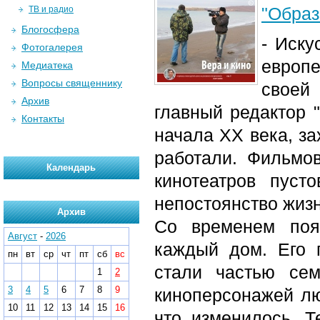
"Образ
ТВ и радио
Блогосфера
- Иску
Фотогалерея
европе
Медиатека
Вопросы священнику
своей
Архив
главный редактор 
Контакты
начала XX века, з
работали. Фильмо
Календарь
кинотеатров пуст
непостоянство жизн
Архив
Со временем поя
Август
-
2026
каждый дом. Его г
пн
вт
ср
чт
пт
сб
вс
стали частью се
1
2
3
4
5
6
7
8
9
киноперсонажей лю
10
11
12
13
14
15
16
что изменилось. 