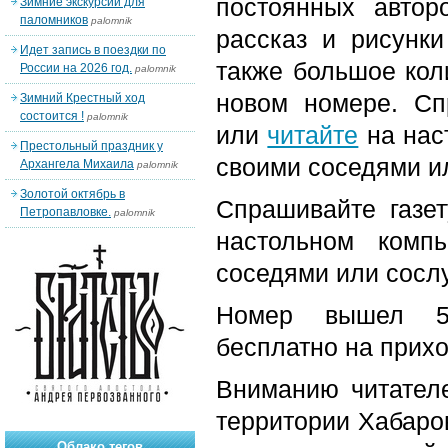
постоянных автор
Зимние экскурсии для
паломников
palomnik
рассказ и рисунк
Идет запись в поездки по
также большое коли
России на 2026 год.
palomnik
новом номере. Сп
Зимний Крестный ход
состоится !
palomnik
или
читайте
на нас
Престольный праздник у
своими соседями и
Архангела Михаила
palomnik
Золотой октябрь в
Спрашивайте газе
Петропавловке.
palomnik
настольном комп
соседями или сосл
Номер вышел 5-
бесплатно на прих
Вниманию читателе
территории Хабаров
Облако тегов