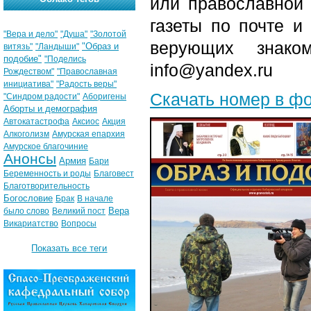
или православной
газеты по почте и
"Вера и дело"
"Душа"
"Золотой
верующих знако
"Образ и
витязь"
"Ландыши"
подобие"
"Поделись
info@yandex.ru
Рождеством"
"Православная
инициатива"
"Радость веры"
Скачать номер в ф
"Синдром радости"
Аборигены
Аборты и демография
Автокатастрофа
Аксиос
Акция
Алкоголизм
Амурская епархия
Амурское благочиние
Анонсы
Армия
Бари
Беременность и роды
Благовест
Благотворительность
Богословие
Брак
В начале
Вера
было слово
Великий пост
Викариатство
Вопросы
Показать все теги