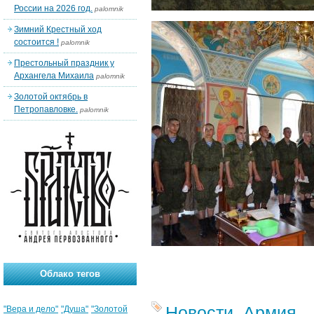
России на 2026 год.
palomnik
Зимний Крестный ход
состоится !
palomnik
Престольный праздник у
Архангела Михаила
palomnik
Золотой октябрь в
Петропавловке.
palomnik
Облако тегов
Новости
,
Армия
"Вера и дело"
"Душа"
"Золотой