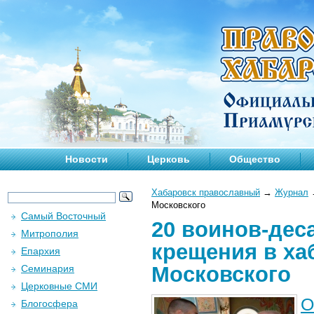
Новости
Церковь
Общество
Хабаровск православный
→
Журнал
Московского
Самый Восточный
20 воинов-дес
Митрополия
крещения в ха
Епархия
Московского
Семинария
Церковные СМИ
О
Блогосфера