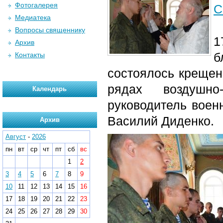
Фотогалерея
С
Медиатека
Вопросы священнику
1
Архив
б
Контакты
состоялось крещен
рядах воздушно
Календарь
руководитель воен
Василий Диденко.
Архив
Август
-
2026
пн
вт
ср
чт
пт
сб
вс
1
2
3
4
5
6
7
8
9
10
11
12
13
14
15
16
17
18
19
20
21
22
23
24
25
26
27
28
29
30