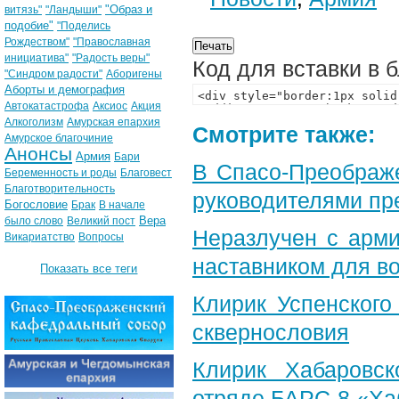
"Образ и
витязь"
"Ландыши"
подобие"
"Поделись
Рождеством"
"Православная
инициатива"
"Радость веры"
Код для вставки в 
"Синдром радости"
Аборигены
Аборты и демография
Автокатастрофа
Аксиос
Акция
Алкоголизм
Амурская епархия
Смотрите также:
Амурское благочиние
Анонсы
Армия
Бари
В Спасо-Преображ
Беременность и роды
Благовест
Благотворительность
руководителями пр
Богословие
Брак
В начале
Вера
было слово
Великий пост
Неразлучен с арми
Викариатство
Вопросы
наставником для 
Показать все теги
Клирик Успенского
сквернословия
Клирик Хабаровс
отряде БАРС-8 «Ха