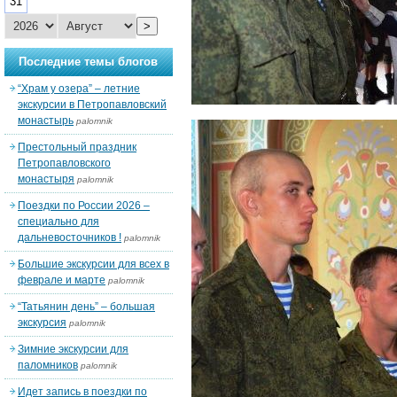
31
>
Последние темы блогов
“Храм у озера” – летние
экскурсии в Петропавловский
монастырь
palomnik
Престольный праздник
Петропавловского
монастыря
palomnik
Поездки по России 2026 –
специально для
дальневосточников !
palomnik
Большие экскурсии для всех в
феврале и марте
palomnik
“Татьянин день” – большая
экскурсия
palomnik
Зимние экскурсии для
паломников
palomnik
Идет запись в поездки по