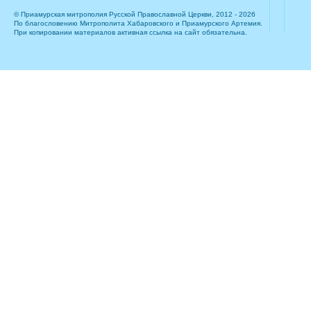
© Приамурская митрополия Русской Православной Церкви, 2012 - 2026
По благословению Митрополита Хабаровского и Приамурского Артемия.
При копировании материалов активная ссылка на сайт обязательна.