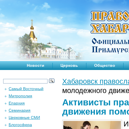
Новости
Церковь
Общество
Хабаровск правосл
Самый Восточный
молодежного движе
Митрополия
Активисты пр
Епархия
движения помо
Семинария
Церковные СМИ
И
Блогосфера