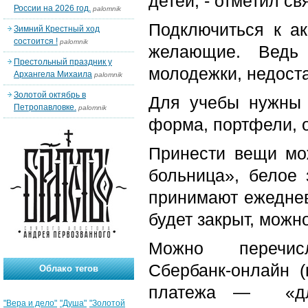
детей, - отметил с
России на 2026 год.
palomnik
Подключиться к ак
Зимний Крестный ход
состоится !
palomnik
желающие. Ведь 
Престольный праздник у
молодежки, недоста
Архангела Михаила
palomnik
Золотой октябрь в
Для учебы нужны 
Петропавловке.
palomnik
форма, портфели, о
Принести вещи мож
больница», белое
принимают ежеднев
будет закрыт, можн
Можно перечисл
Сбербанк-онлайн
Облако тегов
платежа — «для
"Вера и дело"
"Душа"
"Золотой