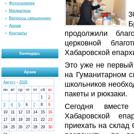
Фотогалерея
Медиатека
3
Вопросы священнику
Б
Архив
продолжили бла
Контакты
церковной благо
Хабаровской епархи
Календарь
Это уже не первый
Архив
на Гуманитарном с
Август
-
2026
школьников необхо
пн
вт
ср
чт
пт
сб
вс
пакеты и рюкзаки.
1
2
Сегодня вместе
3
4
5
6
7
8
9
10
11
12
13
14
15
16
Хабаровской еп
17
18
19
20
21
22
23
приехать на склад 
24
25
26
27
28
29
30