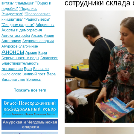
сотрудники склада 
"Образ и
витязь"
"Ландыши"
подобие"
"Поделись
Рождеством"
"Православная
инициатива"
"Радость веры"
"Синдром радости"
Аборигены
Аборты и демография
Автокатастрофа
Аксиос
Акция
Алкоголизм
Амурская епархия
Амурское благочиние
Анонсы
Армия
Бари
Беременность и роды
Благовест
Благотворительность
Богословие
Брак
В начале
Вера
было слово
Великий пост
Викариатство
Вопросы
Показать все теги