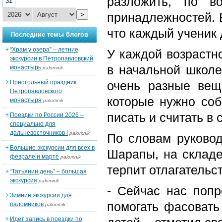
разложить, по в
31
принадлежностей. 
>
что каждый ученик 
Последние темы блогов
“Храм у озера” – летние
У каждой возрастно
экскурсии в Петропавловский
в начальной школе
монастырь
palomnik
Престольный праздник
очень разные вещ
Петропавловского
которые нужно соб
монастыря
palomnik
писать и считать в 
Поездки по России 2026 –
специально для
дальневосточников !
palomnik
По словам руково
Большие экскурсии для всех в
Шарапы, на складе
феврале и марте
palomnik
терпит отлагательст
“Татьянин день” – большая
экскурсия
palomnik
- Сейчас нас попр
Зимние экскурсии для
помогать фасовать
паломников
palomnik
Идет запись в поездки по