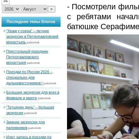
31
- Посмотрели фильм
>
с ребятами нача
Последние темы блогов
батюшке Серафиме,
“Храм у озера” – летние
экскурсии в Петропавловский
монастырь
palomnik
Престольный праздник
Петропавловского
монастыря
palomnik
Поездки по России 2026 –
специально для
дальневосточников !
palomnik
Большие экскурсии для всех в
феврале и марте
palomnik
“Татьянин день” – большая
экскурсия
palomnik
Зимние экскурсии для
паломников
palomnik
Идет запись в поездки по