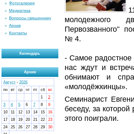
Фотогалерея
1
Медиатека
молодежного д
Вопросы священнику
Архив
Первозванного" по
Контакты
№ 4.
Календарь
- Самое радостное 
нас ждут и встреч
Архив
обнимают и спра
Август
-
2026
«молодёжкинцы».
пн
вт
ср
чт
пт
сб
вс
1
2
Семинарист Евгени
3
4
5
6
7
8
9
беседу, за которой
10
11
12
13
14
15
16
этого поиграли.
17
18
19
20
21
22
23
24
25
26
27
28
29
30