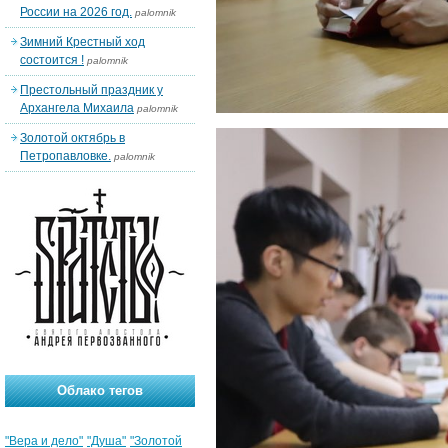
России на 2026 год.
palomnik
Зимний Крестный ход
состоится !
palomnik
Престольный праздник у
Архангела Михаила
palomnik
Золотой октябрь в
Петропавловке.
palomnik
Облако тегов
"Вера и дело"
"Душа"
"Золотой