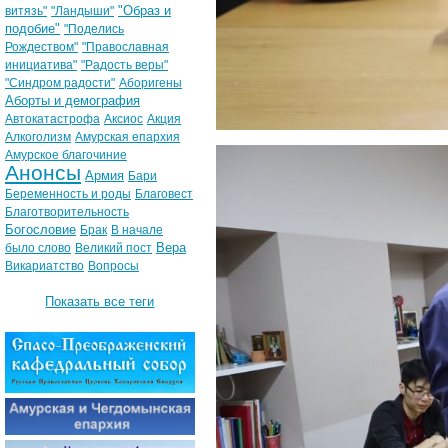
"Образ и
витязь"
"Ландыши"
подобие"
"Поделись
Рождеством"
"Православная
инициатива"
"Радость веры"
"Синдром радости"
Аборигены
Аборты и демография
Автокатастрофа
Аксиос
Акция
Алкоголизм
Амурская епархия
Амурское благочиние
Анонсы
Армия
Бари
Беременность и роды
Благовест
Благотворительность
Богословие
Брак
В начале
Вера
было слово
Великий пост
Викариатство
Вопросы
Показать все теги