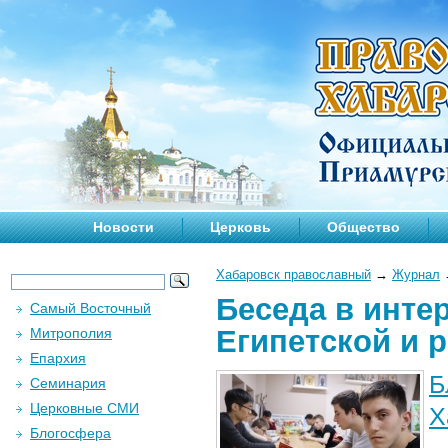
Новости
Церковь
Общество
Хабаровск православный
→
Журнал
Беседа в инте
Самый Восточный
Египетской и 
Митрополия
Епархия
Б
Семинария
Церковные СМИ
Х
Блогосфера