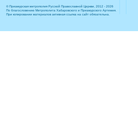
© Приамурская митрополия Русской Православной Церкви, 2012 - 2026
По благословению Митрополита Хабаровского и Приамурского Артемия.
При копировании материалов активная ссылка на сайт обязательна.