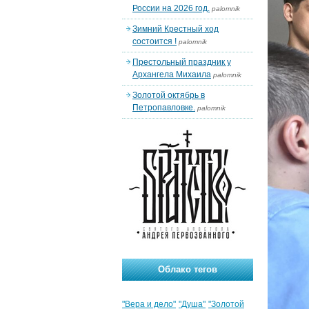
России на 2026 год.
palomnik
Зимний Крестный ход
состоится !
palomnik
Престольный праздник у
Архангела Михаила
palomnik
Золотой октябрь в
Петропавловке.
palomnik
Облако тегов
"Вера и дело"
"Душа"
"Золотой