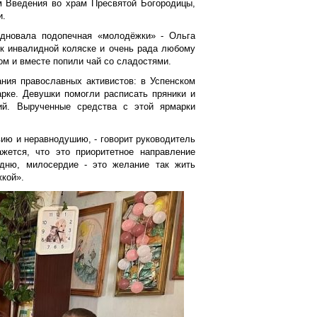
м Введения во храм Пресвятой Богородицы,
и.
здновала подопечная «молодёжки» - Ольга
к инвалидной коляске и очень рада любому
ом и вместе попили чай со сладостями.
ния православных активистов: в Успенском
арке. Девушки помогли расписать пряники и
ий. Вырученные средства с этой ярмарки
вию и неравнодушию, - говорит руководитель
жется, что это приоритетное направление
 дню, милосердие - это желание так жить
жкой».