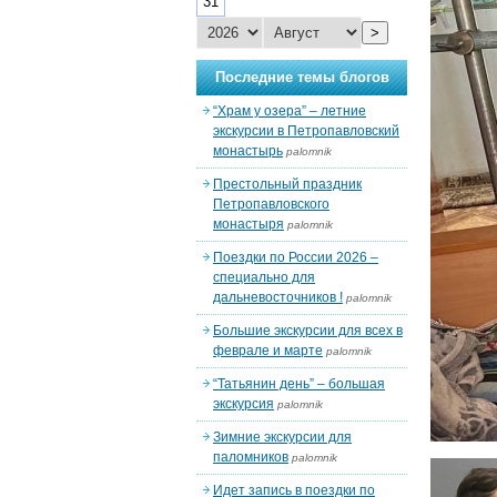
31
>
Последние темы блогов
“Храм у озера” – летние
экскурсии в Петропавловский
монастырь
palomnik
Престольный праздник
Петропавловского
монастыря
palomnik
Поездки по России 2026 –
специально для
дальневосточников !
palomnik
Большие экскурсии для всех в
феврале и марте
palomnik
“Татьянин день” – большая
экскурсия
palomnik
Зимние экскурсии для
паломников
palomnik
Идет запись в поездки по