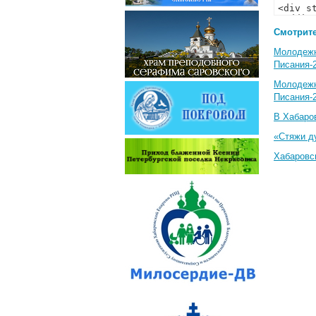
Смотрите
Молодеж
Писания-
Молодеж
Писания-
В Хабаро
«Стяжи д
Хабаровс