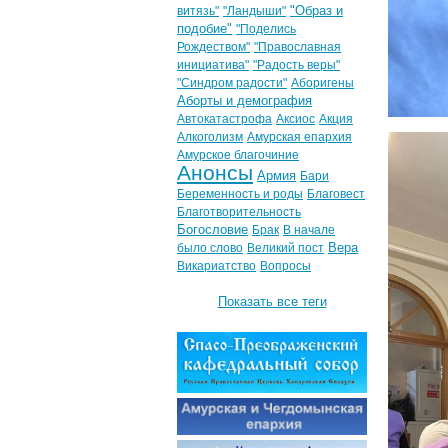
"Образ и
витязь"
"Ландыши"
подобие"
"Поделись
Рождеством"
"Православная
инициатива"
"Радость веры"
"Синдром радости"
Аборигены
Аборты и демография
Автокатастрофа
Аксиос
Акция
Алкоголизм
Амурская епархия
Амурское благочиние
Анонсы
Армия
Бари
Беременность и роды
Благовест
Благотворительность
Богословие
Брак
В начале
Вера
было слово
Великий пост
Викариатство
Вопросы
Показать все теги