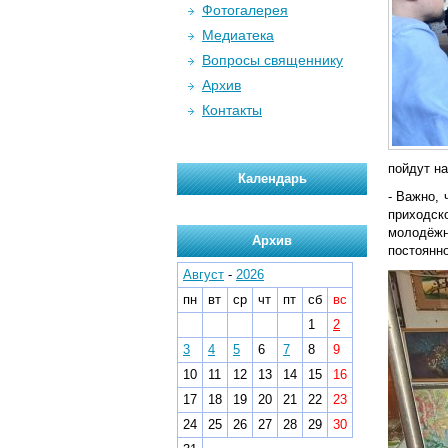
Фотогалерея
Медиатека
Вопросы священнику
Архив
Контакты
пойдут н
Календарь
- Важно,
приходск
молодёжн
Архив
постоянно
Август
-
2026
пн
вт
ср
чт
пт
сб
вс
1
2
3
4
5
6
7
8
9
10
11
12
13
14
15
16
17
18
19
20
21
22
23
24
25
26
27
28
29
30