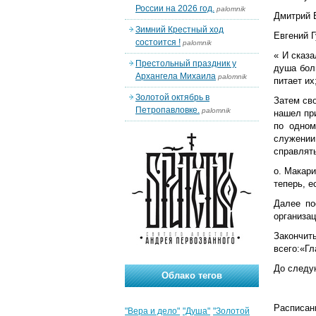
России на 2026 год.
palomnik
Дмитрий 
Зимний Крестный ход
Евгений Г
состоится !
palomnik
« И сказа
Престольный праздник у
душа боль
Архангела Михаила
palomnik
питает их
Золотой октябрь в
Затем св
Петропавловке.
palomnik
нашел при
по одном
служении 
справлять
о. Макар
теперь, е
Далее по
организа
Закончит
всего:
«Гл
До следу
Облако тегов
Расписан
"Вера и дело"
"Душа"
"Золотой