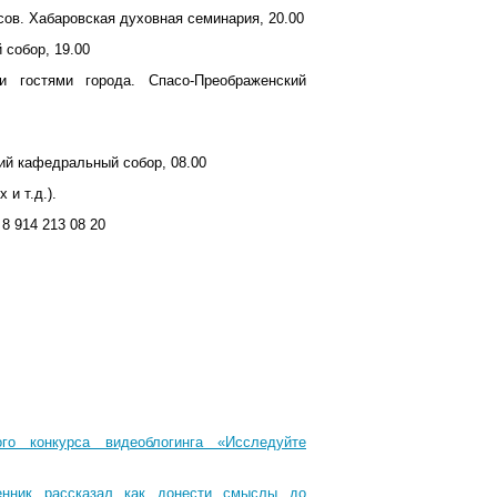
сов.
Хабаровская духовная семинария, 20.00
собор, 19.00
и гостями города.
Спасо-Преображенский
ий кафедральный собор, 08.00
и т.д.).
8 914 213 08 20
го конкурса видеоблогинга «Исследуйте
енник рассказал как донести смыслы до