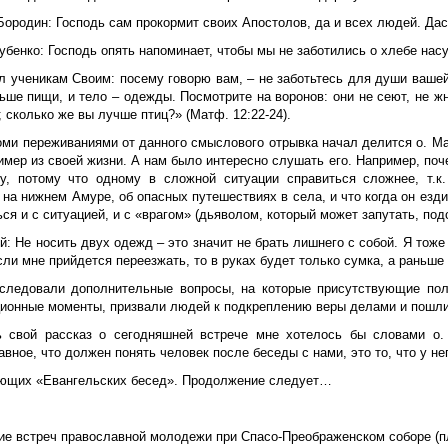
Бородин
: Господь сам прокормит своих Апостолов, да и всех людей. Дас
убенко:
Господь опять напоминает, чтобы мы не заботились о хлебе нас
л ученикам Своим: посему говорю вам, – не заботьтесь для души вашей,
ше пищи, и тело – одежды. Посмотрите на воронов: они не сеют, не жну
; сколько же вы лучше птиц?» (Матф. 12:22-24).
оми переживаниями от данного смыслового отрывка начал делится о. Ма
мер из своей жизни. А нам было интересно слушать его. Например, поч
у, потому что одному в сложной ситуации справиться сложнее, т.к
на нижнем Амуре, об опасных путешествиях в села, и что когда он езди
ся и с ситуацией, и с «врагом» (дьяволом, который может запутать, под
ий
: Не носить двух одежд – это значит не брать лишнего с собой. Я тоже
сли мне прийдется переезжать, то в руках будет только сумка, а раньше
следовали дополнительные вопросы, на которые присутствующие пол
ционные моменты, призвали людей к подкреплению веры делами и пошли
ь свой рассказ о сегодняшней встрече мне хотелось бы словами о.
авное, что должен понять человек после беседы с нами, это то, что у не
ющих «Евангельских бесед». Продолжение следует…
ие встреч православной молодежи при Спасо-Преображенском соборе (