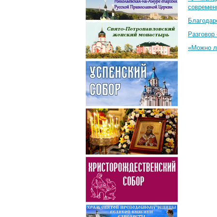
современ
Благодар
Разговор 
«Можно л