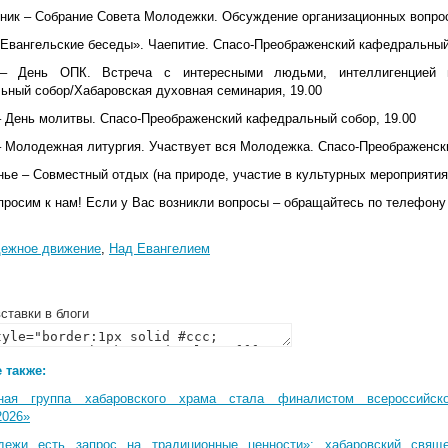
ник
– Собрание Совета Молодежки. Обсуждение организационных вопро
Евангельские беседы». Чаепитие.
Спасо-Преображенский кафедральный 
 День ОПК. Встреча с интересными людьми, интеллигенцией 
ьный собор/Хабаровская духовная семинария, 19.00
 День молитвы.
Спасо-Преображенский кафедральный собор, 19.00
 Молодежная литургия. Участвует вся Молодежка.
Спасо-Преображенск
нье
– Совместный отдых (на природе, участие в культурных мероприятиях 
просим к нам! Если у Вас возникли вопросы – обращайтесь по телефону
ежное движение
,
Над Евангелием
ставки в блоги
 также:
ная группа хабаровского храма стала финалистом всероссийско
2026»
дежи есть запрос на традиционные ценности»: хабаровский свящ