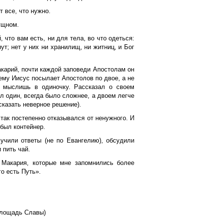
т все, что нужно.
ущном.
 что вам есть, ни для тела, во что одеться:
т; нет у них ни хранилищ, ни житниц, и Бог
карий, почти каждой заповеди Апостолам он
ему Иисус посылает Апостолов по двое, а не
. мыслишь в одиночку. Рассказал о своем
л один, всегда было сложнее, а двоем легче
сказать неверное решение).
 так постепенно отказывался от ненужного. И
 был контейнер.
учили ответы (не по Евангелию), обсудили
 пить чай.
 Макария, которые мне запомнились более
го есть Путь».
площадь Славы)