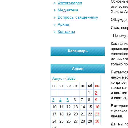
Основные
Фотогалерея
отечеств
Медиатека
Христа Ап
Вопросы священнику
Обсужден
Архив
Итак, по
Контакты
- Почему 
Как напис
происход
Календарь
способно
их ничег
только по
Архив
Пытаемся 
некой ме
Август
-
2026
когда ре
пн
вт
ср
чт
пт
сб
вс
также как
1
2
и негати
и святых,
3
4
5
6
7
8
9
Екатерин
10
11
12
13
14
15
16
с фарисе
17
18
19
20
21
22
23
любви.
24
25
26
27
28
29
30
Да, мы п