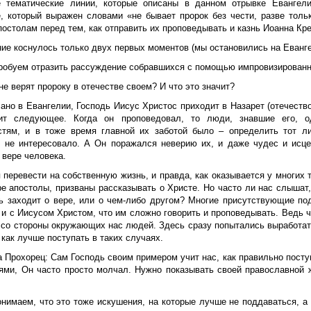
 тематические линии, которые описаны в данном отрывке Евангел
е, который выражен словами «не бывает пророк без чести, разве толь
остолам перед тем, как отправить их проповедывать и казнь Иоанна Кр
ие коснулось только двух первых моментов (мы остановились на Евангел
пробуем отразить рассуждение собравшихся с помощью импровизированно
не верят пророку в отечестве своем? И что это значит?
ано в Евангелии, Господь Иисус Христос приходит в Назарет (отечество),
ит следующее. Когда он проповедовал, то люди, знавшие его, о
стям, и в тоже время главной их заботой было – определить тот л
о не интересовало. А Он поражался неверию их, и даже чудес и исце
 вере человека.
перевести на собственную жизнь, и правда, как оказывается у многих т
ре апостолы, призваны рассказывать о Христе. Но часто ли нас слышат
чь заходит о вере, или о чем-либо другом? Многие присутствующие по
 и с Иисусом Христом, что им сложно говорить и проповедывать. Ведь 
в со стороны окружающих нас людей. Здесь сразу попытались выработат
 как лучше поступать в таких случаях.
а Прохорец:
Сам Господь своим примером учит нас, как правильно поступ
ями, Он часто просто молчал. Нужно показывать своей православной
онимаем, что это тоже искушения, на которые лучше не поддаваться, а