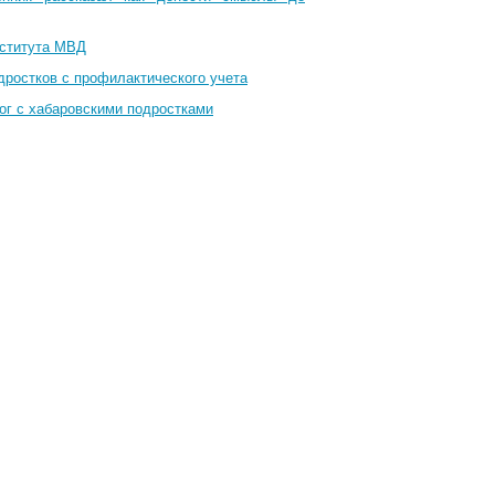
нститута МВД
дростков с профилактического учета
ог с хабаровскими подростками