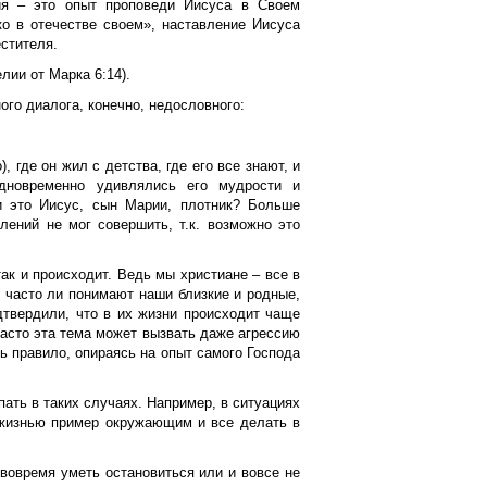
ия – это опыт проповеди Иисуса в Своем
ко в отечестве своем», наставление Иисуса
естителя.
ии от Марка 6:14).
го диалога, конечно, недословного:
 где он жил с детства, где его все знают, и
дновременно удивлялись его мудрости и
и это Иисус, сын Марии, плотник? Больше
лений не мог совершить, т.к. возможно это
ак и происходит. Ведь мы христиане – все в
, часто ли понимают наши близкие и родные,
дтвердили, что в их жизни происходит чаще
часто эта тема может вызвать даже агрессию
ь правило, опираясь на опыт самого Господа
ать в таких случаях. Например, в ситуациях
 жизнью пример окружающим и все делать в
 вовремя уметь остановиться или и вовсе не