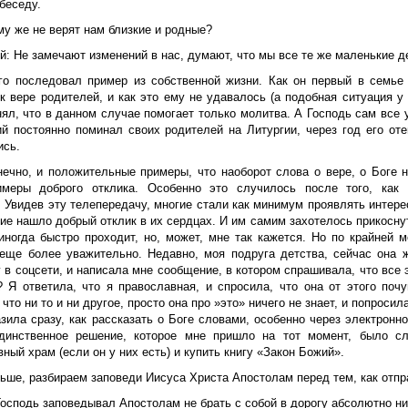
беседу.
му же не верят нам близкие и родные?
ий
: Не замечают изменений в нас, думают, что мы все те же маленькие д
го последовал пример из собственной жизни. Как он первый в семье
 к вере родителей, и как это ему не удавалось (а подобная ситуация 
ял, что в данном случае помогает только молитва. А Господь сам все у
ий постоянно поминал своих родителей на Литургии, через год его оте
ись.
нечно, и положительные примеры, что наоборот слова о вере, о Боге н
меры доброго отклика. Особенно это случилось после того, как
 Увидев эту телепередачу, многие стали как минимум проявлять интерес
ие нашло добрый отклик в их сердцах. И им самим захотелось прикоснут
иногда быстро проходит, но, может, мне так кажется. Но по крайней м
 еще более уважительно. Недавно, моя подруга детства, сейчас она 
 в соцсети, и написала мне сообщение, в котором спрашивала, что все эт
? Я ответила, что я православная, и спросила, что она от этого по
 что ни то и ни другое, просто она про »это» ничего не знает, и попроси
азила сразу, как рассказать о Боге словами, особенно через электрон
динственное решение, которое мне пришло на тот момент, было с
ный храм (если он у них есть) и купить книгу «Закон Божий».
ьше, разбираем заповеди Иисуса Христа Апостолам перед тем, как отпр
осподь заповедывал Апостолам не брать с собой в дорогу абсолютно ни