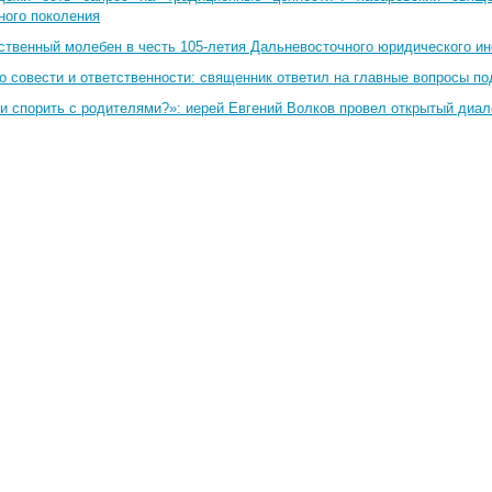
ного поколения
ственный молебен в честь 105-летия Дальневосточного юридического и
о совести и ответственности: священник ответил на главные вопросы по
и спорить с родителями?»: иерей Евгений Волков провел открытый диал