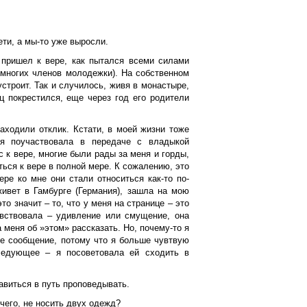
ети, а мы-то уже выросли.
 пришел к вере, как пытался всеми силами
у многих членов молодежки). На собственном
строит. Так и случилось, живя в монастыре,
ц покрестился, еще через год его родители
аходили отклик. Кстати, в моей жизни тоже
 я поучаствовала в передаче с владыкой
 к вере, многие были рады за меня и горды,
ься к вере в полной мере. К сожалению, это
ере ко мне они стали относиться как-то по-
живет в Гамбурге (Германия), зашла на мою
о значит – то, что у меня на странице – это
чувствовала – удивление или смущение, она
ла меня об »этом» рассказать. Но, почему-то я
ное сообщение, потому что я больше чувтвую
ледующее – я посоветовала ей сходить в
авиться в путь проповедывать.
чего, не носить двух одежд?