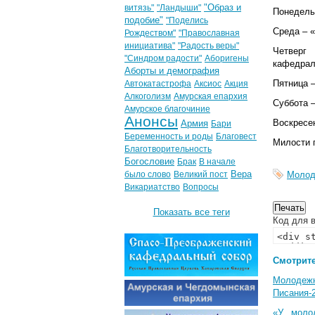
"Образ и
витязь"
"Ландыши"
Понедель
подобие"
"Поделись
Среда
– «
Рождеством"
"Православная
инициатива"
"Радость веры"
Четверг
–
"Синдром радости"
Аборигены
кафедрал
Аборты и демография
Пятница
–
Автокатастрофа
Аксиос
Акция
Алкоголизм
Амурская епархия
Суббота
–
Амурское благочиние
Анонсы
Воскресе
Армия
Бари
Беременность и роды
Благовест
Милости 
Благотворительность
Богословие
Брак
В начале
Вера
было слово
Великий пост
Молод
Викариатство
Вопросы
Показать все теги
Код для в
Смотрите
Молодеж
Писания-
«У моло