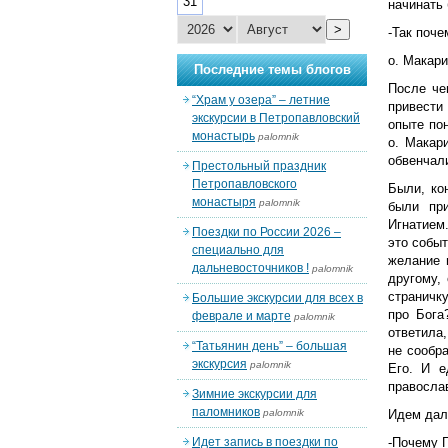
31
начинать 
>
-Так поче
о. Макар
Последние темы блогов
После че
“Храм у озера” – летние
привести
экскурсии в Петропавловский
опыте пон
монастырь
palomnik
о. Макар
обвенчал
Престольный праздник
Петропавловского
Были, ко
монастыря
palomnik
были при
Игнатием.
Поездки по России 2026 –
это событ
специально для
желание 
дальневосточников !
palomnik
другому,
страничку
Большие экскурсии для всех в
про Бога
феврале и марте
palomnik
ответила,
“Татьянин день” – большая
не сообр
экскурсия
palomnik
Его. И е
православ
Зимние экскурсии для
паломников
palomnik
Идем дал
Идет запись в поездки по
-Почему Г