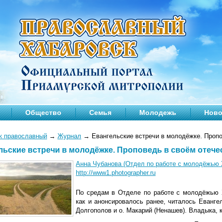
Общество
Семья
Молодежь
Ново
к православный
→
Журнал
→
Евангельские встречи в молодёжке. Пропо
льские встречи в молодёжке. Проповедь в своём отече
Анна Чубанова (Отдел по работе с молодёжью 
http://www1.photographer.ru
По средам в Отделе по работе с молодёжью 
как и анонсировалось ранее, читалось Еванге
Долгополов и о. Макарий (Ненашев). Владыка, 