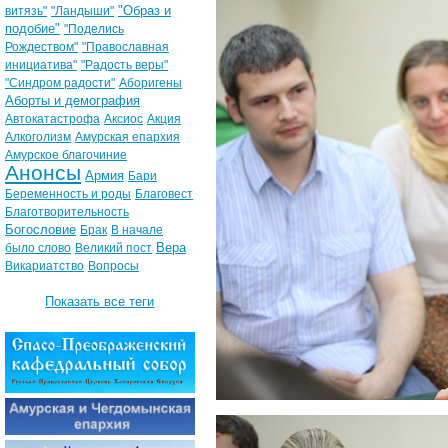
"Образ и
витязь"
"Ландыши"
подобие"
"Поделись
Рождеством"
"Православная
инициатива"
"Радость веры"
"Синдром радости"
Аборигены
Аборты и демография
Автокатастрофа
Аксиос
Акция
Алкоголизм
Амурская епархия
Амурское благочиние
Анонсы
Армия
Бари
Беременность и роды
Благовест
Благотворительность
Богословие
Брак
В начале
Вера
было слово
Великий пост
Викариатство
Вопросы
Показать все теги