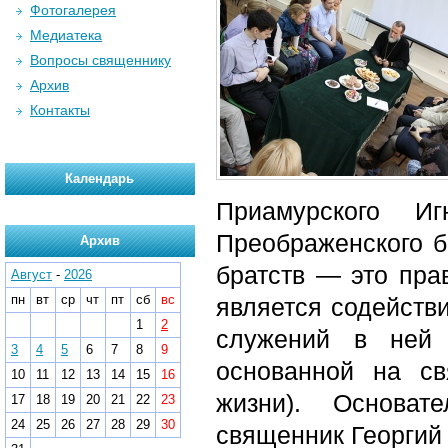
Фотогалерея
Медиатека
Вопросы священнику
Архив
Контакты
Календарь
Приамурского И
Преображенского б
Архив
братств — это пра
Август
-
2026
пн
вт
ср
чт
пт
сб
вс
является содейств
1
2
служений в ней 
3
4
5
6
7
8
9
основанной на св
10
11
12
13
14
15
16
жизни). Основат
17
18
19
20
21
22
23
24
25
26
27
28
29
30
священник Георгий 