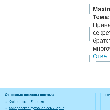
Maxi
Тема
Прина
секре
братс
много
Ответ
Основные разделы портала
Pra
Хабаровская Епархия
Хабаровская духовная семинария