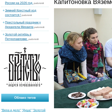
Капитоновка Вязем
России на 2026 год.
palomnik
Зимний Крестный ход
состоится !
palomnik
Престольный праздник у
Архангела Михаила
palomnik
Золотой октябрь в
Петропавловке.
palomnik
Облако тегов
"Вера и дело"
"Душа"
"Золотой