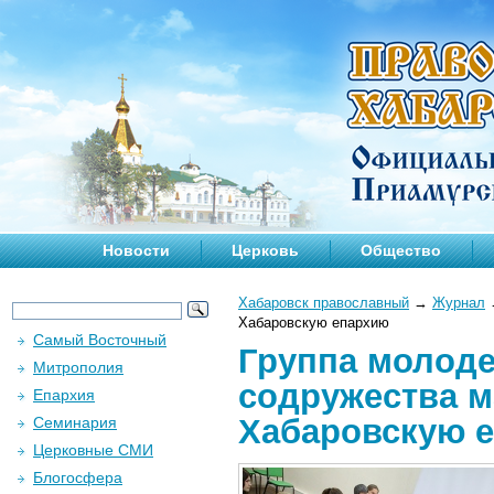
Новости
Церковь
Общество
Хабаровск православный
→
Журнал
Хабаровскую епархию
Самый Восточный
Группа молоде
Митрополия
содружества м
Епархия
Хабаровскую 
Семинария
Церковные СМИ
Блогосфера