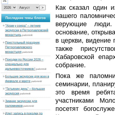
31
Как сказал один и
>
нашего паломничес
Последние темы блогов
верующие люди.
“Храм у озера” – летние
экскурсии в Петропавловский
основание, открыв
монастырь
palomnik
в церкви, видение 
Престольный праздник
также присутств
Петропавловского
монастыря
palomnik
Хабаровской епарх
Поездки по России 2026 –
собрание.
специально для
дальневосточников !
palomnik
Пока же паломни
Большие экскурсии для всех в
феврале и марте
palomnik
семинарии, планир
“Татьянин день” – большая
это время ребят
экскурсия
palomnik
участниками Мол
Зимние экскурсии для
паломников
palomnik
посетят богослуж
Идет запись в поездки по