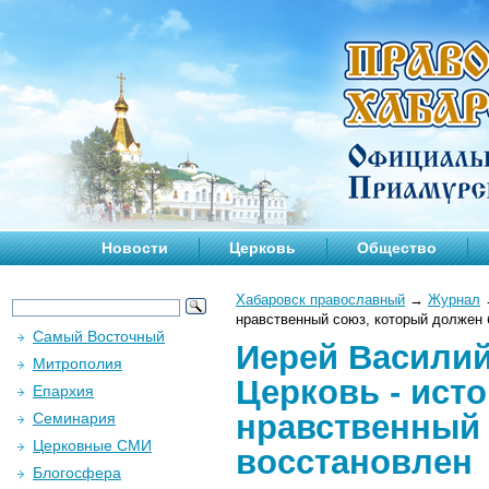
Новости
Церковь
Общество
Хабаровск православный
→
Журнал
нравственный союз, который должен 
Самый Восточный
Иерей Василий
Митрополия
Церковь - ист
Епархия
нравственный 
Семинария
Церковные СМИ
восстановлен
Блогосфера