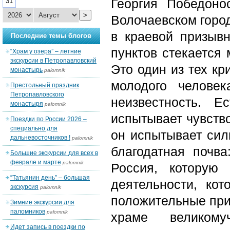
Георгия Победоно
31
>
Волочаевском город
в краевой призыв
Последние темы блогов
пунктов стекается
“Храм у озера” – летние
экскурсии в Петропавловский
Это один из тех кр
монастырь
palomnik
молодого челове
Престольный праздник
Петропавловского
неизвестность. Е
монастыря
palomnik
испытывает чувство
Поездки по России 2026 –
специально для
он испытывает сил
дальневосточников !
palomnik
благодатная почв
Большие экскурсии для всех в
феврале и марте
palomnik
Россия, которую
“Татьянин день” – большая
деятельности, кот
экскурсия
palomnik
положительные при
Зимние экскурсии для
паломников
palomnik
храме великому
Идет запись в поездки по