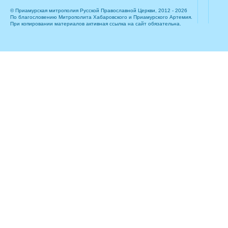
© Приамурская митрополия Русской Православной Церкви, 2012 - 2026
По благословению Митрополита Хабаровского и Приамурского Артемия.
При копировании материалов активная ссылка на сайт обязательна.