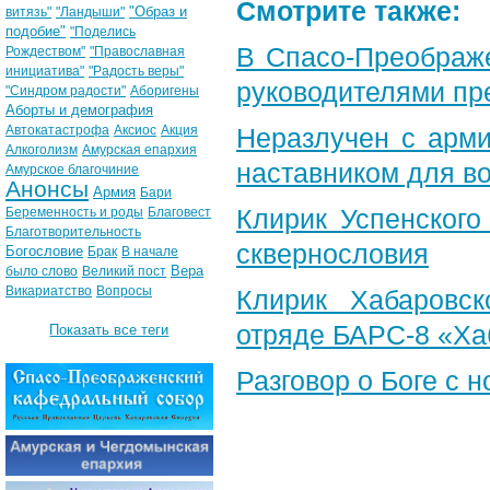
Смотрите также:
"Образ и
витязь"
"Ландыши"
подобие"
"Поделись
В Спасо-Преображ
Рождеством"
"Православная
инициатива"
"Радость веры"
руководителями пр
"Синдром радости"
Аборигены
Аборты и демография
Автокатастрофа
Аксиос
Акция
Неразлучен с арми
Алкоголизм
Амурская епархия
наставником для 
Амурское благочиние
Анонсы
Армия
Бари
Клирик Успенского
Беременность и роды
Благовест
Благотворительность
сквернословия
Богословие
Брак
В начале
Вера
было слово
Великий пост
Викариатство
Вопросы
Клирик Хабаровс
отряде БАРС-8 «Ха
Показать все теги
Разговор о Боге с 