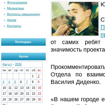
Фотогалерея
Ю
Медиатека
Вопросы священнику
С
Архив
П
Контакты
п
от самих ребят 
Календарь
значимость проекта
Архив
Август
-
2026
Прокомментироват
пн
вт
ср
чт
пт
сб
вс
Отдела по взаим
1
2
Василия Диденко.
3
4
5
6
7
8
9
10
11
12
13
14
15
16
17
18
19
20
21
22
23
«В нашем городе е
24
25
26
27
28
29
30