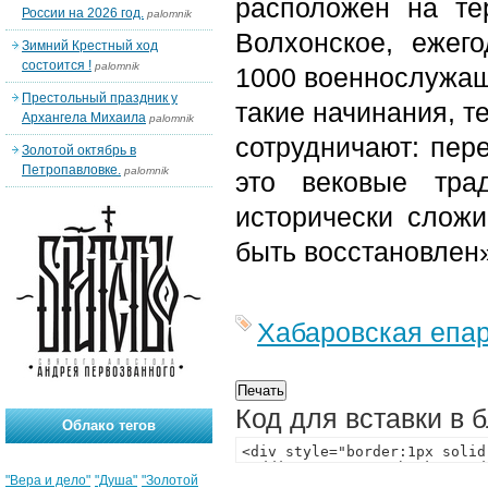
расположен на те
России на 2026 год.
palomnik
Волхонское, ежег
Зимний Крестный ход
состоится !
palomnik
1000 военнослужащ
Престольный праздник у
такие начинания, т
Архангела Михаила
palomnik
сотрудничают: пер
Золотой октябрь в
Петропавловке.
palomnik
это вековые тра
исторически слож
быть восстановлен
Хабаровская епа
Код для вставки в 
Облако тегов
"Вера и дело"
"Душа"
"Золотой