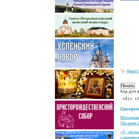
Новос
Код для в
Смотрите
Молодеж
Писания-
«У моло
современ