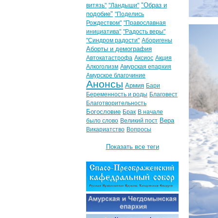
"Образ и
витязь"
"Ландыши"
подобие"
"Поделись
Рождеством"
"Православная
инициатива"
"Радость веры"
"Синдром радости"
Аборигены
Аборты и демография
Автокатастрофа
Аксиос
Акция
Алкоголизм
Амурская епархия
Амурское благочиние
Анонсы
Армия
Бари
Беременность и роды
Благовест
Благотворительность
Богословие
Брак
В начале
Вера
было слово
Великий пост
Викариатство
Вопросы
Показать все теги