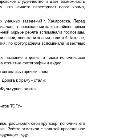
аровское студенчество и дает возможность
м, кто нечасто переступает порог храма,
х учебных заведений г. Хабаровска. Перед
ючалась в прохождении за кратчайшее время
енной борьбе ребята вспоминали пословицы,
и песни, освежали знания о святой Татьяне,
ытия, по фотографиям вспоминали известных
е название и девиз, а также исполнившие
а отснятые фотографии и видео.
ы согрелись горячим чаем.
 Дорога к храму» стали:
 «Культурная элита»
ентов ТОГУ»
ике, расширили свой кругозор, пополнив его
ие. Ребята отметили с пользой проведенное
следующем году.