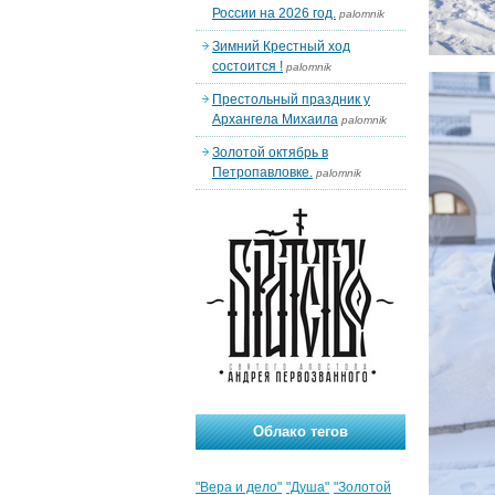
России на 2026 год.
palomnik
Зимний Крестный ход
состоится !
palomnik
Престольный праздник у
Архангела Михаила
palomnik
Золотой октябрь в
Петропавловке.
palomnik
Облако тегов
"Вера и дело"
"Душа"
"Золотой