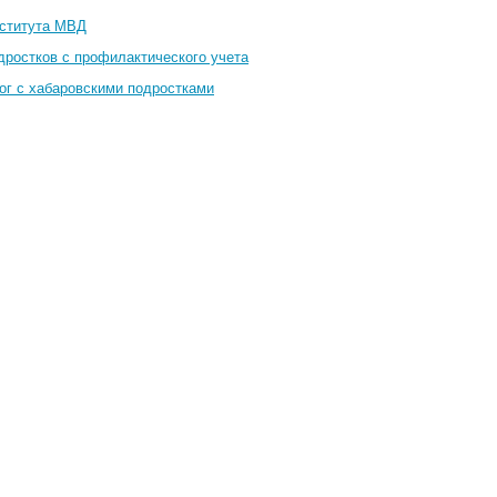
нститута МВД
дростков с профилактического учета
ог с хабаровскими подростками