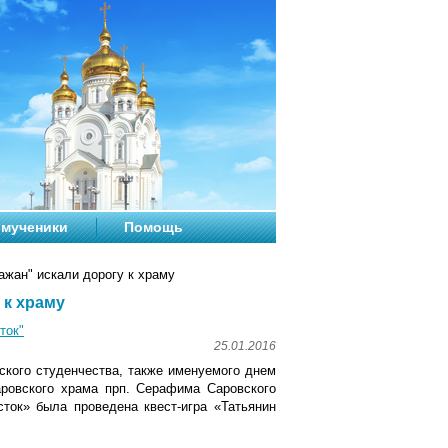
мученики
Помощь
ажан" искали дорогу к храму
 к храму
ток"
25.01.2016
ского студенчества, также именуемого днем
аровского храма прп. Серафима Саровского
ток» была проведена квест-игра «Татьянин