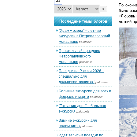
31
По оконч
>
было рас
«Любовь 
Последние темы блогов
летний п
“Храм у озера” – летние
экскурсии в Петропавловский
монастырь
palomnik
Престольный праздник
Петропавловского
монастыря
palomnik
Поездки по России 2026 –
специально для
дальневосточников !
palomnik
Большие экскурсии для всех в
феврале и марте
palomnik
“Татьянин день” – большая
экскурсия
palomnik
Зимние экскурсии для
паломников
palomnik
Идет запись в поездки по