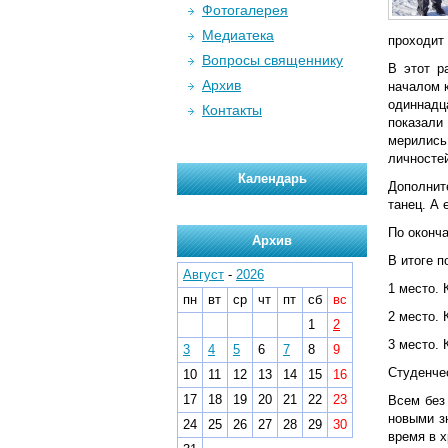
Фотогалерея
Медиатека
проходит 
Вопросы священнику
В этот р
Архив
началом 
одиннадц
Контакты
показали 
мерились
личностей
Календарь
Дополнит
танец. А
По оконча
Архив
В итоге п
Август
-
2026
1 место. 
пн
вт
ср
чт
пт
сб
вс
2 место.
1
2
3 место.
3
4
5
6
7
8
9
Студенче
10
11
12
13
14
15
16
17
18
19
20
21
22
23
Всем без
новыми з
24
25
26
27
28
29
30
время в 