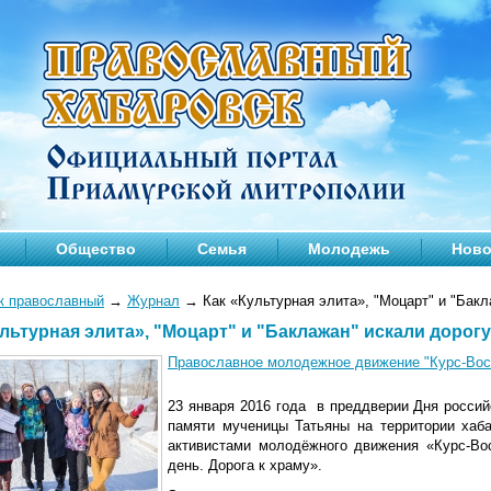
Общество
Семья
Молодежь
Ново
к православный
→
Журнал
→
Как «Культурная элита», "Моцарт" и "Бакл
льтурная элита», "Моцарт" и "Баклажан" искали дорогу
Православное молодежное движение "Курс-Вос
23 января 2016 года в преддверии Дня россий
памяти мученицы Татьяны на территории хаб
активистами молодёжного движения «Курс-Вос
день. Дорога к храму».