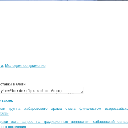
ти
,
Молодежное движение
ставки в блоги
 также:
ная группа хабаровского храма стала финалистом всероссийско
2026»
дежи есть запрос на традиционные ценности»: хабаровский свящ
ного поколения