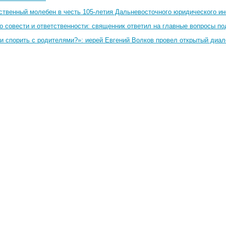
ственный молебен в честь 105-летия Дальневосточного юридического и
о совести и ответственности: священник ответил на главные вопросы по
и спорить с родителями?»: иерей Евгений Волков провел открытый диал