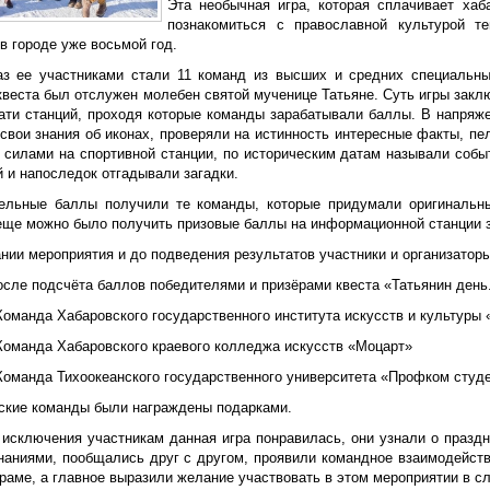
Эта необычная игра, которая сплачивает хаб
познакомиться с православной культурой те
в городе уже восьмой год.
аз ее участниками стали 11 команд из высших и средних специальны
квеста был отслужен молебен святой мученице Татьяне. Суть игры закл
ати станций, проходя которые команды зарабатывали баллы. В напряж
свои знания об иконах, проверяли на истинность интересные факты, пел
 силами на спортивной станции, по историческим датам называли соб
 и напоследок отгадывали загадки.
ельные баллы получили те команды, которые придумали оригинальны
 еще можно было получить призовые баллы на информационной станции з
нии мероприятия и до подведения результатов участники и организатор
осле подсчёта баллов победителями и призёрами квеста «Татьянин день.
Команда Хабаровского государственного института искусств и культуры
 Команда Хабаровского краевого колледжа искусств «Моцарт»
 Команда Тихоокеанского государственного университета «Профком студ
ские команды были награждены подарками.
 исключения участникам данная игра понравилась, они узнали о праздн
наниями, пообщались друг с другом, проявили командное взаимодейств
храме, а главное выразили желание участвовать в этом мероприятии в 