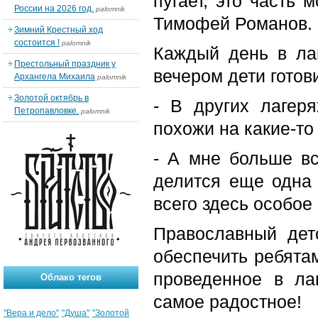
пугает, это часть 
России на 2026 год.
palomnik
Тимофей Романов.
Зимний Крестный ход
состоится !
palomnik
Каждый день в ла
Престольный праздник у
вечером дети готови
Архангела Михаила
palomnik
Золотой октябрь в
- В других лагер
Петропавловке.
palomnik
похожи на какие-то
- А мне больше вс
делится еще одна 
всего здесь особо
Православный дет
обеспечить ребята
проведенное в ла
Облако тегов
самое радостное!
"Вера и дело"
"Душа"
"Золотой