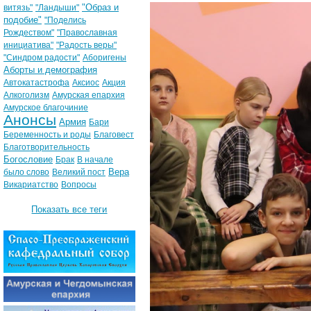
"Образ и
витязь"
"Ландыши"
подобие"
"Поделись
Рождеством"
"Православная
инициатива"
"Радость веры"
"Синдром радости"
Аборигены
Аборты и демография
Автокатастрофа
Аксиос
Акция
Алкоголизм
Амурская епархия
Амурское благочиние
Анонсы
Армия
Бари
Беременность и роды
Благовест
Благотворительность
Богословие
Брак
В начале
Вера
было слово
Великий пост
Викариатство
Вопросы
Показать все теги