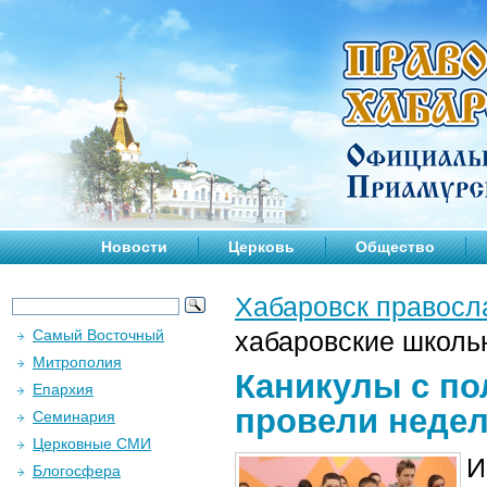
Новости
Церковь
Общество
Хабаровск правосл
Самый Восточный
хабаровские школь
Митрополия
Каникулы с по
Епархия
провели недел
Семинария
Церковные СМИ
И
Блогосфера