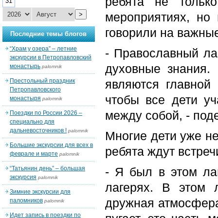
ребята не тольк
31
мероприятиях, но
>
говорили на важные
Последние темы блогов
“Храм у озера” – летние
- Православный ла
экскурсии в Петропавловский
духовные знания.
монастырь
palomnik
Престольный праздник
являются главной
Петропавловского
чтобы все дети у
монастыря
palomnik
между собой, - под
Поездки по России 2026 –
специально для
дальневосточников !
palomnik
Многие дети уже не
Большие экскурсии для всех в
ребята ждут встреч
феврале и марте
palomnik
“Татьянин день” – большая
- Я был в этом ла
экскурсия
palomnik
лагерях. В этом 
Зимние экскурсии для
дружная атмосфера
паломников
palomnik
Идет запись в поездки по