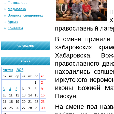
Фотогалерея
Медиатека
Н
Вопросы священнику
Х
Архив
православный лаге
Контакты
В смене приняли 
Календарь
хабаровских хра
Хабаровска. Во
Архив
православного дви
Август
-
2026
находились свяще
пн
вт
ср
чт
пт
сб
вс
Иркутского иеромон
1
2
иконы Божией Ма
3
4
5
6
7
8
9
Пискун.
10
11
12
13
14
15
16
17
18
19
20
21
22
23
На смене под назв
24
25
26
27
28
29
30