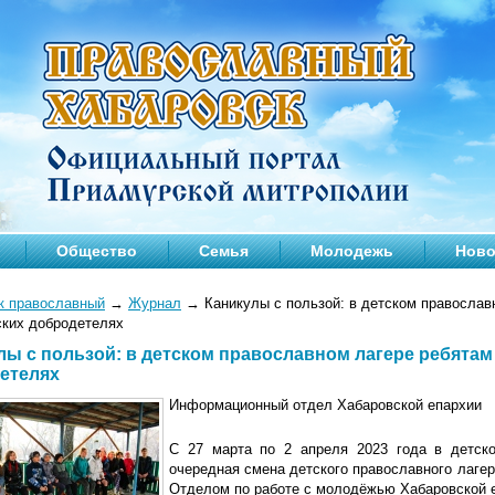
Общество
Семья
Молодежь
Ново
к православный
→
Журнал
→
Каникулы с пользой: в детском православ
ских добродетелях
лы с пользой: в детском православном лагере ребятам
етелях
Информационный отдел Хабаровской епархии
С 27 марта по 2 апреля 2023 года в детско
очередная смена детского православного лаге
Отделом по работе с молодёжью Хабаровской 