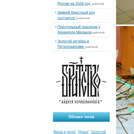
России на 2026 год.
palomnik
Зимний Крестный ход
состоится !
palomnik
Престольный праздник у
Архангела Михаила
palomnik
Золотой октябрь в
Петропавловке.
palomnik
Облако тегов
"Вера и дело"
"Душа"
"Золотой