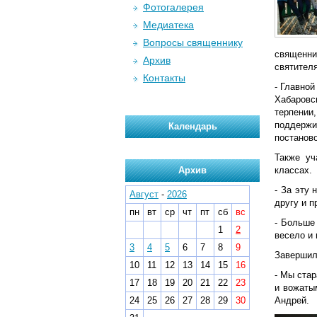
Фотогалерея
Медиатека
Вопросы священнику
священни
Архив
святител
Контакты
- Главно
Хабаровс
терпении
поддержи
Календарь
постанов
Также уч
Архив
классах.
- За эту
Август
-
2026
другу и п
пн
вт
ср
чт
пт
сб
вс
- Больше
1
2
весело и 
3
4
5
6
7
8
9
Завершил
10
11
12
13
14
15
16
- Мы стар
17
18
19
20
21
22
23
и вожаты
24
25
26
27
28
29
30
Андрей.