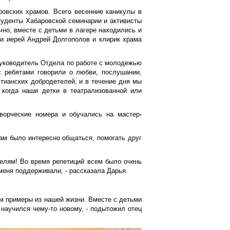
ровских храмов. Всего весенние каникулы в
туденты Хабаровской семинарии и активисты
чно, вместе с детьми в лагере находились и
и иерей Андрей Долгополов и клирик храма
руководитель Отдела по работе с молодежью
с ребятами говорили о любви, послушании,
тианских добродетелей, и в течение дня мы
 когда наши детки в театрализованной или
творческие номера и обучались на мастер-
ам было интересно общаться, помогать друг
телям! Во время репетиций всем было очень
меня поддерживали, - рассказала Дарья.
им примеры из нашей жизни. Вместе с детьми
научился чему-то новому, - подытожил отец