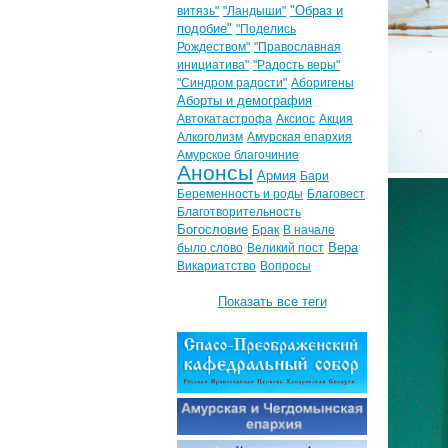
"Образ и
витязь"
"Ландыши"
подобие"
"Поделись
Рождеством"
"Православная
инициатива"
"Радость веры"
"Синдром радости"
Аборигены
Аборты и демография
Автокатастрофа
Аксиос
Акция
Алкоголизм
Амурская епархия
Амурское благочиние
Анонсы
Армия
Бари
Беременность и роды
Благовест
Благотворительность
Богословие
Брак
В начале
Вера
было слово
Великий пост
Викариатство
Вопросы
Показать все теги