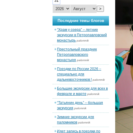
31
>
Последние темы блогов
“Храм у озера” – летние
экскурсии в Петропавловский
монастырь
palomnik
Престольный праздник
Петропавловского
монастыря
palomnik
Поездки по России 2026 –
специально для
дальневосточников !
palomnik
Большие экскурсии для всех в
феврале и марте
palomnik
“Татьянин день” – большая
экскурсия
palomnik
Зимние экскурсии для
паломников
palomnik
Идет запись в поездки по