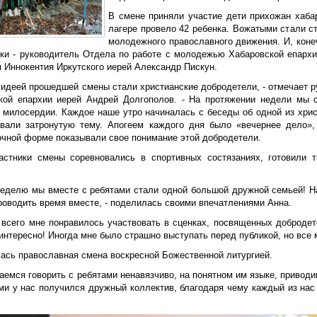
В смене приняли участие дети прихожан хаба
лагере провело 42 ребенка. Вожатыми стали с
молодежного православного движения. И, коне
ки - руководитель Отдела по работе с молодежью Хабаровской епархи
я Иннокентия Иркутского иерей Александр Пискун.
й идеей прошедшей смены стали христианские добродетели, - отмечает 
кой епархии иерей Андрей Долгополов. - На протяжении недели мы 
, милосердии. Каждое наше утро начиналась с беседы об одной из хрис
вали затронутую тему. Апогеем каждого дня было «вечернее дело»,
очной форме показывали свое понимание этой добродетели.
астники смены соревновались в спортивных состязаниях, готовили 
 неделю мы вместе с ребятами стали одной большой дружной семьей! Н
роводить время вместе, - поделилась своими впечатлениями Анна.
 всего мне понравилось участвовать в сценках, посвященных доброде
интересно! Иногда мне было страшно выступать перед публикой, но все 
ась православная смена воскресной Божественной литургией.
аемся говорить с ребятами ненавязчиво, на понятном им языке, привод
ми у нас получился дружный коллектив, благодаря чему каждый из нас 