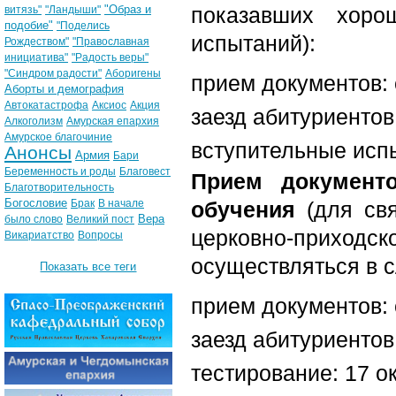
"Образ и
показавших хоро
витязь"
"Ландыши"
подобие"
"Поделись
испытаний):
Рождеством"
"Православная
инициатива"
"Радость веры"
"Синдром радости"
Аборигены
прием документов: 
Аборты и демография
Автокатастрофа
Аксиос
Акция
заезд абитуриентов
Алкоголизм
Амурская епархия
Амурское благочиние
вступительные испы
Анонсы
Армия
Бари
Беременность и роды
Благовест
Прием документ
Благотворительность
Богословие
Брак
В начале
обучения
(для свя
Вера
было слово
Великий пост
церковно-прихо
Викариатство
Вопросы
осуществляться в 
Показать все теги
прием документов: 
заезд абитуриентов:
тестирование: 17 о