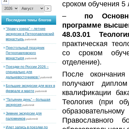
31
сроком обучения 5 
>
–
по Основн
Последние темы блогов
программе высшег
“Храм у озера” – летние
48.03.01 Теоло
экскурсии в Петропавловский
монастырь
palomnik
практическая теол
Престольный праздник
со сроком обуче
Петропавловского
монастыря
palomnik
отделение).
Поездки по России 2026 –
специально для
После окончания
дальневосточников !
palomnik
получают дипло
Большие экскурсии для всех в
квалификации бак
феврале и марте
palomnik
“Татьянин день” – большая
Теология (при об
экскурсия
palomnik
образовательном
Зимние экскурсии для
Православного б
паломников
palomnik
Идет запись в поездки по