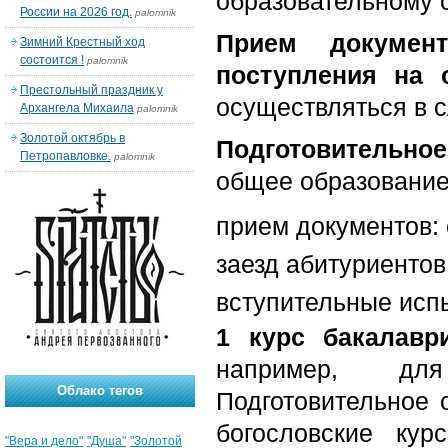
образовательному с
России на 2026 год.
palomnik
Прием докумен
Зимний Крестный ход
состоится !
palomnik
поступления на
Престольный праздник у
осуществляться в 
Архангела Михаила
palomnik
Золотой октябрь в
Подготовительное
Петропавловке.
palomnik
общее образование
прием документов: 
заезд абитуриентов:
вступительные испы
1 курс бакалавр
например, дл
Облако тегов
Подготовительное 
богословские ку
"Вера и дело"
"Душа"
"Золотой