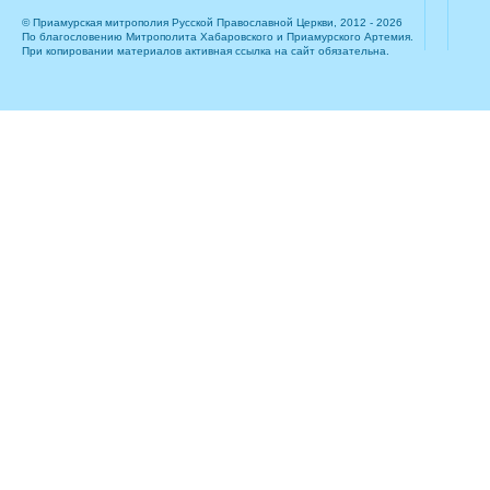
© Приамурская митрополия Русской Православной Церкви, 2012 - 2026
По благословению Митрополита Хабаровского и Приамурского Артемия.
При копировании материалов активная ссылка на сайт обязательна.