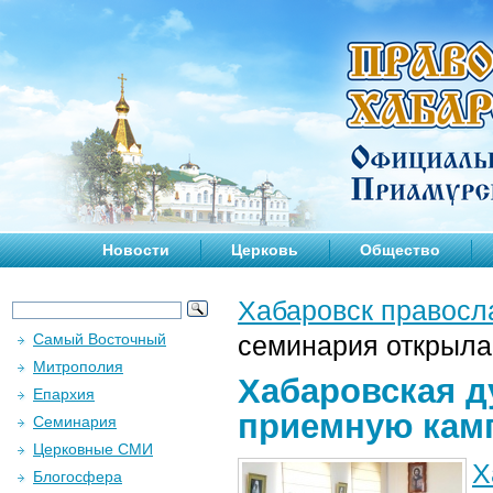
Новости
Церковь
Общество
Хабаровск правосл
Самый Восточный
семинария открыл
Митрополия
Хабаровская д
Епархия
приемную кам
Семинария
Церковные СМИ
Х
Блогосфера