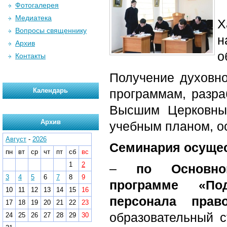
Фотогалерея
Медиатека
Х
Вопросы священнику
н
Архив
о
Контакты
Получение духовно
Календарь
программам, разра
Высшим Церковны
Архив
учебным планом, ос
Август
-
2026
Семинария осущес
пн
вт
ср
чт
пт
сб
вс
1
2
–
по Основно
3
4
5
6
7
8
9
программе «По
10
11
12
13
14
15
16
персонала прав
17
18
19
20
21
22
23
образовательный с
24
25
26
27
28
29
30