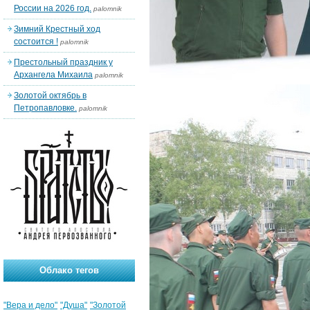
России на 2026 год.
palomnik
Зимний Крестный ход
состоится !
palomnik
Престольный праздник у
Архангела Михаила
palomnik
Золотой октябрь в
Петропавловке.
palomnik
Облако тегов
"Вера и дело"
"Душа"
"Золотой