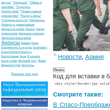
"Образ и
витязь"
"Ландыши"
подобие"
"Поделись
Рождеством"
"Православная
инициатива"
"Радость веры"
"Синдром радости"
Аборигены
Аборты и демография
Автокатастрофа
Аксиос
Акция
Алкоголизм
Амурская епархия
Амурское благочиние
Анонсы
Армия
Бари
Беременность и роды
Благовест
Благотворительность
Новости
,
Армия
Богословие
Брак
В начале
Вера
было слово
Великий пост
Викариатство
Вопросы
Показать все теги
Код для вставки в 
Смотрите также:
В Спасо-Преображ