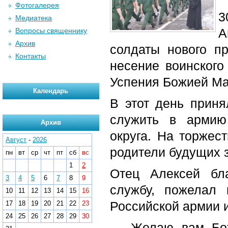
Фотогалерея
3
Медиатека
А
Вопросы священнику
Архив
солдаты нового п
Контакты
несение воинского
Успения Божией Ма
Календарь
В этот день приня
служить в армию
Архив
округа. На торжес
Август
-
2026
родители будущих 
пн
вт
ср
чт
пт
сб
вс
1
2
Отец Алексей бл
3
4
5
6
7
8
9
службу, пожелал 
10
11
12
13
14
15
16
Российской армии и
17
18
19
20
21
22
23
24
25
26
27
28
29
30
— Желаю вам Бож