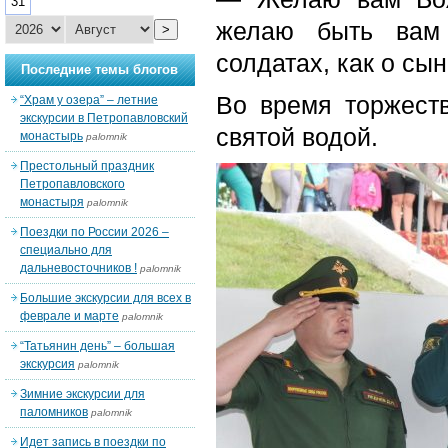
31
желаю быть вам 
>
солдатах, как о сын
Последние темы блогов
Во время торжест
“Храм у озера” – летние
экскурсии в Петропавловский
святой водой.
монастырь
palomnik
Престольный праздник
Петропавловского
монастыря
palomnik
Поездки по России 2026 –
специально для
дальневосточников !
palomnik
Большие экскурсии для всех в
феврале и марте
palomnik
“Татьянин день” – большая
экскурсия
palomnik
Зимние экскурсии для
паломников
palomnik
Идет запись в поездки по