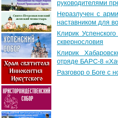
руководителями пр
Неразлучен с арми
наставником для 
Клирик Успенского
сквернословия
Клирик Хабаровс
отряде БАРС-8 «Ха
Разговор о Боге с 