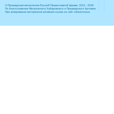
© Приамурская митрополия Русской Православной Церкви, 2012 - 2026
По благословению Митрополита Хабаровского и Приамурского Артемия.
При копировании материалов активная ссылка на сайт обязательна.