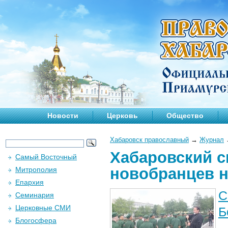
Новости
Церковь
Общество
Хабаровск православный
→
Журнал
Хабаровский 
Самый Восточный
новобранцев н
Митрополия
Епархия
С
Семинария
Церковные СМИ
Б
Блогосфера