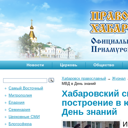
Новости
Церковь
Общество
Хабаровск православный
→
Журнал
МВД в День знаний
Самый Восточный
Хабаровский с
Митрополия
построение в 
Епархия
День знаний
Семинария
Церковные СМИ
И
Блогосфера