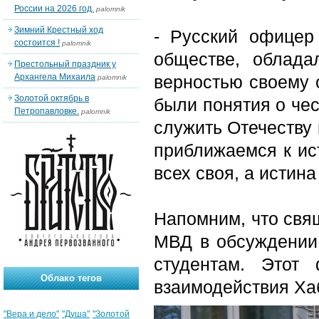
России на 2026 год.
palomnik
Зимний Крестный ход
- Русский офицер
состоится !
palomnik
обществе, облада
Престольный праздник у
Архангела Михаила
верностью своему 
palomnik
Золотой октябрь в
были понятия о че
Петропавловке.
palomnik
служить Отечеству 
приближаемся к ист
всех своя, а истина
Напомним, что свя
МВД в обсуждении
студентам. Этот
Облако тегов
взаимодействия Ха
"Вера и дело"
"Душа"
"Золотой