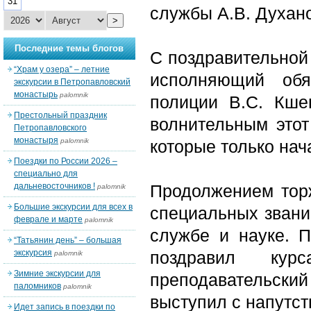
31
службы А.В. Духан
>
Последние темы блогов
С поздравительной
“Храм у озера” – летние
исполняющий обя
экскурсии в Петропавловский
монастырь
palomnik
полиции В.С. Кше
Престольный праздник
волнительным этот
Петропавловского
монастыря
palomnik
которые только нач
Поездки по России 2026 –
специально для
дальневосточников !
Продолжением тор
palomnik
Большие экскурсии для всех в
специальных званий
феврале и марте
palomnik
службе и науке. П
“Татьянин день” – большая
экскурсия
поздравил кур
palomnik
Зимние экскурсии для
преподавательски
паломников
palomnik
выступил с напутс
Идет запись в поездки по