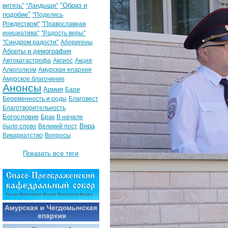
"Образ и
витязь"
"Ландыши"
подобие"
"Поделись
Рождеством"
"Православная
инициатива"
"Радость веры"
"Синдром радости"
Аборигены
Аборты и демография
Автокатастрофа
Аксиос
Акция
Алкоголизм
Амурская епархия
Амурское благочиние
Анонсы
Армия
Бари
Беременность и роды
Благовест
Благотворительность
Богословие
Брак
В начале
Вера
было слово
Великий пост
Викариатство
Вопросы
Показать все теги