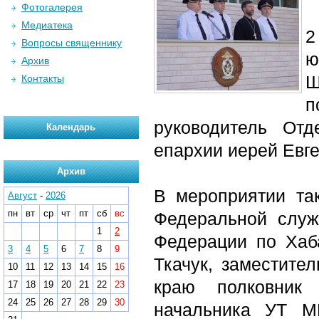
Фотогалерея
Медиатека
2
Вопросы священнику
ю
Архив
Ш
Контакты
п
руководитель От
Календарь
епархии иерей Евге
Архив
В мероприятии та
Август
-
2026
пн
вт
ср
чт
пт
сб
вс
Федеральной служ
1
2
Федерации по Хаб
3
4
5
6
7
8
9
Ткачук, заместите
10
11
12
13
14
15
16
краю полковник 
17
18
19
20
21
22
23
24
25
26
27
28
29
30
начальника УТ М