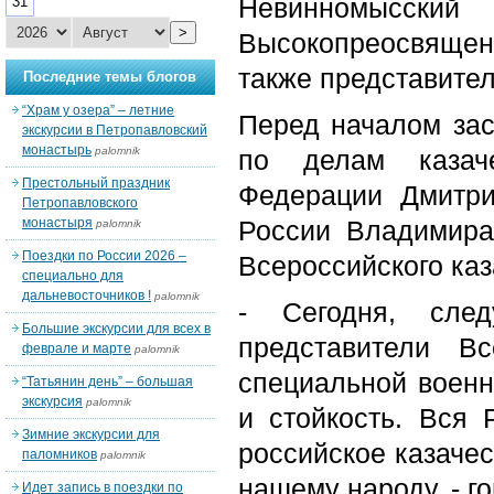
Невинномысск
31
>
Высокопреосвяще
также представите
Последние темы блогов
“Храм у озера” – летние
Перед началом зас
экскурсии в Петропавловский
монастырь
palomnik
по делам казаче
Престольный праздник
Федерации Дмитри
Петропавловского
монастыря
России Владимира
palomnik
Поездки по России 2026 –
Всероссийского каз
специально для
дальневосточников !
palomnik
- Сегодня, сле
Большие экскурсии для всех в
представители В
феврале и марте
palomnik
специальной военн
“Татьянин день” – большая
экскурсия
palomnik
и стойкость. Вся 
Зимние экскурсии для
российское казачес
паломников
palomnik
нашему народу, - г
Идет запись в поездки по