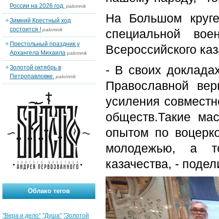
России на 2026 год.
palomnik
На Большом круге
Зимний Крестный ход
состоится !
palomnik
специальной вое
Престольный праздник у
Всероссийского каз
Архангела Михаила
palomnik
- В своих доклад
Золотой октябрь в
Петропавловке.
palomnik
Православной вер
усиления совместн
обществ.Такие ма
опытом по воцерко
молодежью, а то
казачества, - поде
Облако тегов
"Вера и дело"
"Душа"
"Золотой