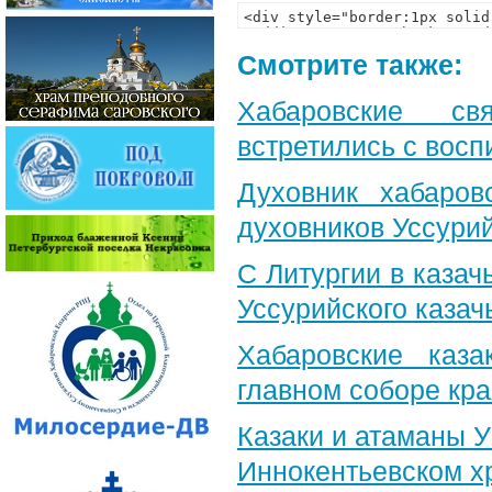
Смотрите также:
Хабаровские св
встретились с вос
Духовник хабаров
духовников Уссурий
С Литургии в казач
Уссурийского казач
Хабаровские каз
главном соборе кр
Казаки и атаманы 
Иннокентьевском х