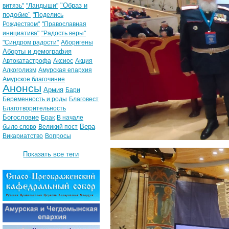
"Образ и
витязь"
"Ландыши"
подобие"
"Поделись
Рождеством"
"Православная
инициатива"
"Радость веры"
"Синдром радости"
Аборигены
Аборты и демография
Автокатастрофа
Аксиос
Акция
Алкоголизм
Амурская епархия
Амурское благочиние
Анонсы
Армия
Бари
Беременность и роды
Благовест
Благотворительность
Богословие
Брак
В начале
Вера
было слово
Великий пост
Викариатство
Вопросы
Показать все теги