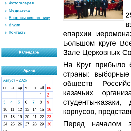
Фотогалерея
Медиатека
2
Вопросы священнику
в
Архив
епархии иеромона
Контакты
Большом круге Все
Зале Церковных Со
Календарь
На Круг прибыло 
Архив
страны: выборные
Август
-
2026
обществ Россий
пн
вт
ср
чт
пт
сб
вс
казачьих органи
1
2
студенты-казаки,
3
4
5
6
7
8
9
10
11
12
13
14
15
16
корпусов, предста
17
18
19
20
21
22
23
Перед началом з
24
25
26
27
28
29
30