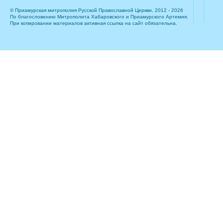
© Приамурская митрополия Русской Православной Церкви, 2012 - 2026
По благословению Митрополита Хабаровского и Приамурского Артемия.
При копировании материалов активная ссылка на сайт обязательна.