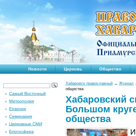
Новости
Церковь
Общество
Хабаровск православный
→
Журнал
общества
Самый Восточный
Хабаровский с
Митрополия
Большом круге
Епархия
общества
Семинария
Церковные СМИ
И
Блогосфера