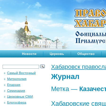
Новости
Церковь
Общество
Хабаровск правосл
Самый Восточный
Журнал
Митрополия
Епархия
Метка —
Казачес
Семинария
Церковные СМИ
Хабаровские свящ
Блогосфера