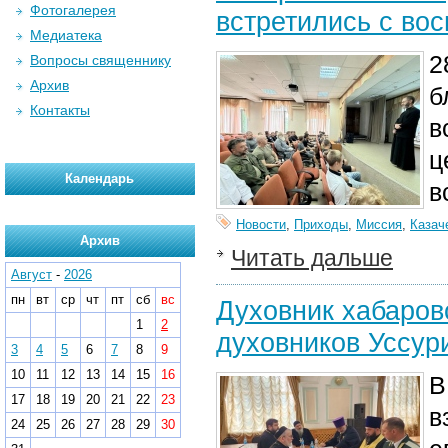
Фотогалерея
встретились с во
Медиатека
2
Вопросы священнику
Архив
б
Контакты
в
ц
Календарь
в
Новости
,
Приходы
,
Миссия
,
Казач
Архив
Читать дальше
Август
-
2026
пн
вт
ср
чт
пт
сб
вс
Духовник хабаров
1
2
духовников Уссури
3
4
5
6
7
8
9
10
11
12
13
14
15
16
В
17
18
19
20
21
22
23
в
24
25
26
27
28
29
30