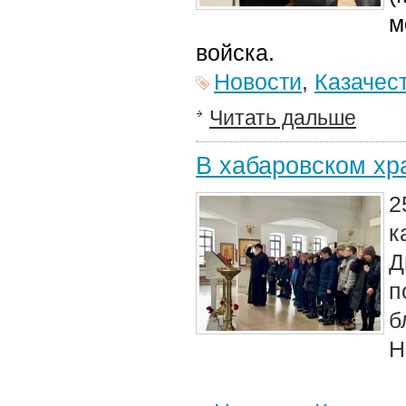
м
войска.
Новости
,
Казачес
Читать дальше
В хабаровском хр
2
к
Д
п
б
Н