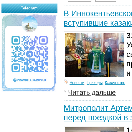
Telegram
В Иннокентьевско
вступившие казак
3
У
с
п
и
Новости
,
Приходы
,
Казачество
Читать дальше
Митрополит Артем
перед поездкой в
1