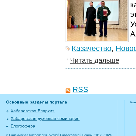
к
э
У
А
Казачество
,
Ново
Читать дальше
RSS
Основные разделы портала
Pra
Хабаровская Епархия
Хабаровская духовная семинария
Блогосфера
© Приамурская митрополия Русской Православной Церкви, 2012 - 2026