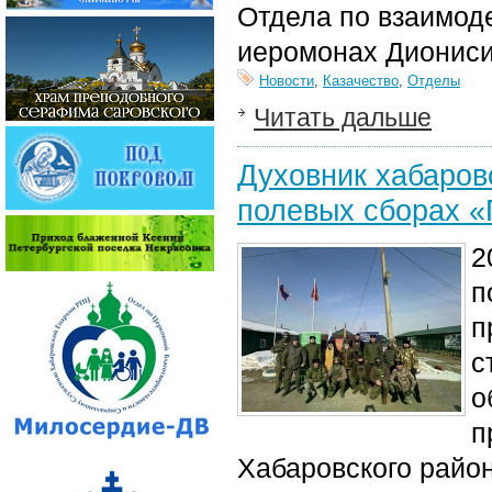
Отдела по взаимод
иеромонах Диониси
Новости
,
Казачество
,
Отделы
Читать дальше
Духовник хабаровс
полевых сборах «
2
п
п
с
о
п
Хабаровского район