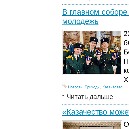
В главном соборе 
молодежь
2
б
Б
П
к
Х
Новости
,
Приходы
,
Казачество
Читать дальше
«Казачество може
О