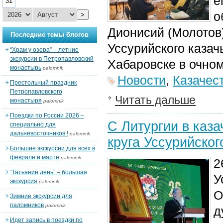
е
31
о
>
Дионисий (Молотов
Последние темы блогов
Уссурийского казач
“Храм у озера” – летние
экскурсии в Петропавловский
Хабаровске в очно
монастырь
palomnik
Новости
,
Казачес
Престольный праздник
Петропавловского
Читать дальше
монастыря
palomnik
Поездки по России 2026 –
С Литургии в каз
специально для
дальневосточников !
palomnik
круга Уссурийског
Большие экскурсии для всех в
феврале и марте
palomnik
2
“Татьянин день” – большая
У
экскурсия
palomnik
О
Зимние экскурсии для
паломников
palomnik
д
Идет запись в поездки по