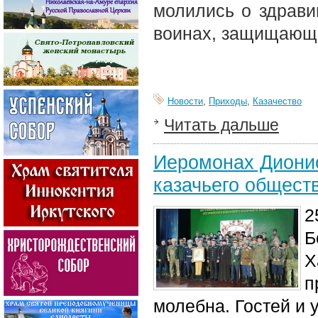
молились о здрави
воинах, защищающи
Новости
,
Приходы
,
Казачество
Читать дальше
Иеромонах Дионис
казачьего общест
2
Б
Х
п
молебна. Гостей и 