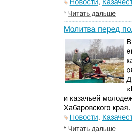
Новости
,
Казачес
Читать дальше
Молитва перед п
е
к
о
Д
«
и казачьей молоде
Хабаровского края.
Новости
,
Казачес
Читать дальше