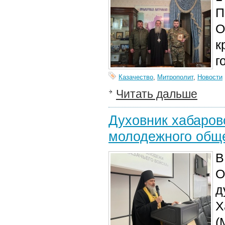
П
О
к
г
Казачество
,
Митрополит
,
Новости
Читать дальше
Духовник хабаров
молодежного обще
В
О
д
Х
(