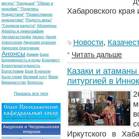
д
"Образ и
витязь"
"Ландыши"
подобие"
Хабаровского края 
"Поделись
Рождеством"
"Православная
инициатива"
"Радость веры"
"Синдром радости"
Аборигены
Аборты и демография
Автокатастрофа
Аксиос
Акция
Новости
,
Казачес
Алкоголизм
Амурская епархия
Амурское благочиние
Анонсы
Читать дальше
Армия
Бари
Беременность и роды
Благовест
Благотворительность
Казаки и атаманы
Богословие
Брак
В начале
Вера
было слово
Великий пост
литургией в Инно
Викариатство
Вопросы
2
Показать все теги
м
в
с
Иркутского в Хаб