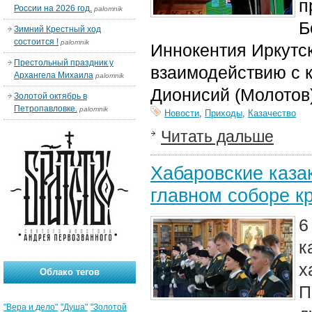
п
России на 2026 год.
palomnik
Б
Зимний Крестный ход
состоится !
palomnik
Иннокентия Иркутск
Престольный праздник у
взаимодействию с 
Архангела Михаила
palomnik
Дионисий (Молотов)
Золотой октябрь в
Петропавловке.
palomnik
Новости
,
Приходы
,
Казачество
Читать дальше
Хабаровские каза
главном соборе к
6
к
х
Облако тегов
П
"Вера и дело"
"Душа"
"Золотой