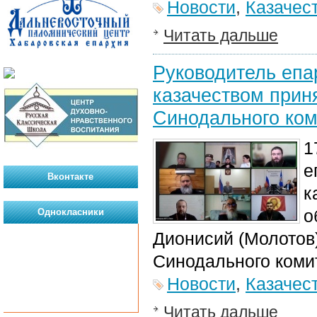
Новости
,
Казачес
Читать дальше
Руководитель епа
казачеством прин
Синодального ком
1
е
Вконтакте
к
о
Однокласники
Дионисий (Молотов
Синодального комит
Новости
,
Казачес
Читать дальше