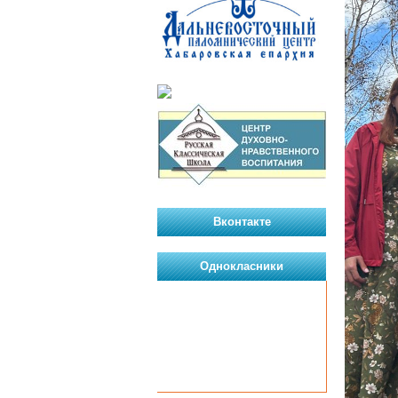
Вконтакте
Однокласники