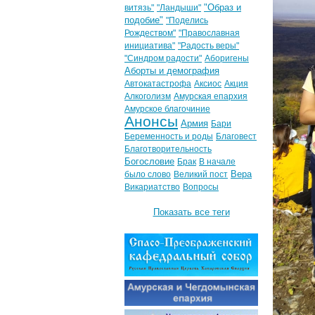
"Образ и
витязь"
"Ландыши"
подобие"
"Поделись
Рождеством"
"Православная
инициатива"
"Радость веры"
"Синдром радости"
Аборигены
Аборты и демография
Автокатастрофа
Аксиос
Акция
Алкоголизм
Амурская епархия
Амурское благочиние
Анонсы
Армия
Бари
Беременность и роды
Благовест
Благотворительность
Богословие
Брак
В начале
Вера
было слово
Великий пост
Викариатство
Вопросы
Показать все теги