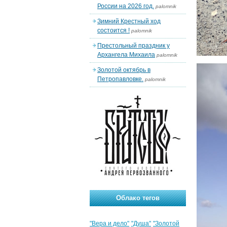
России на 2026 год.
palomnik
Зимний Крестный ход
состоится !
palomnik
Престольный праздник у
Архангела Михаила
palomnik
Золотой октябрь в
Петропавловке.
palomnik
Облако тегов
"Вера и дело"
"Душа"
"Золотой