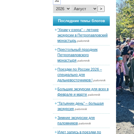
31
>
Последние темы блогов
“Храм у озера” – летние
экскурсии в Петропавловский
монастырь
palomnik
Престольный праздник
Петропавловского
монастыря
palomnik
Поездки по России 2026 –
специально для
дальневосточников !
palomnik
Большие экскурсии для всех в
феврале и марте
palomnik
“Татьянин день” – большая
экскурсия
palomnik
Зимние экскурсии для
паломников
palomnik
Идет запись в поездки по