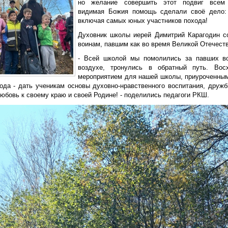
но желание совершить этот подвиг всем 
видимая Божия помощь сделали своё дело:
включая самых юных участников похода!
Духовник школы иерей Димитрий Карагодин с
воинам, павшим как во время Великой Отечест
- Всей школой мы помолились за павших во
воздухе, тронулись в обратный путь. Вос
мероприятием для нашей школы, приуроченным
хода - дать ученикам основы духовно-нравственного воспитания, друж
юбовь к своему краю и своей Родине! - поделились педагоги РКШ.