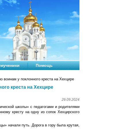
мученики
Помощь
 воинам у поклонного креста на Хехцире
ого креста на Хехцире
29.09.2024
сической школы» с педагогами и родителями
нному кресту на одну из сопок Хехцирского
ы» начали путь. Дорога в гору была крутая,