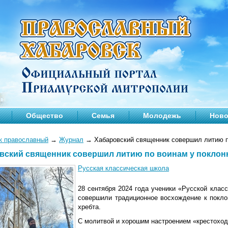
Общество
Семья
Молодежь
Ново
к православный
→
Журнал
→
Хабаровский священник совершил литию по
вский священник совершил литию по воинам у поклонн
Русская классическая школа
28 сентября 2024 года ученики «Русской клас
совершили традиционное восхождение к покло
хребта.
С молитвой и хорошим настроением «крестоходц