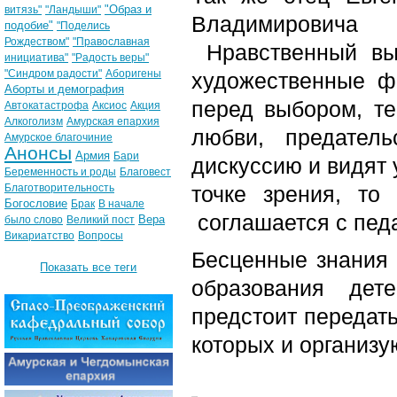
"Образ и
витязь"
"Ландыши"
Владимировича
подобие"
"Поделись
Рождеством"
"Православная
Нравственный вы
инициатива"
"Радость веры"
"Синдром радости"
Аборигены
художественные ф
Аборты и демография
перед выбором, т
Автокатастрофа
Аксиос
Акция
Алкоголизм
Амурская епархия
любви, предател
Амурское благочиние
Анонсы
Армия
Бари
дискуссию и видят 
Беременность и роды
Благовест
Благотворительность
точке зрения, то 
Богословие
Брак
В начале
соглашается с педа
Вера
было слово
Великий пост
Викариатство
Вопросы
Бесценные знания 
Показать все теги
образования дет
предстоит передать
которых и организу