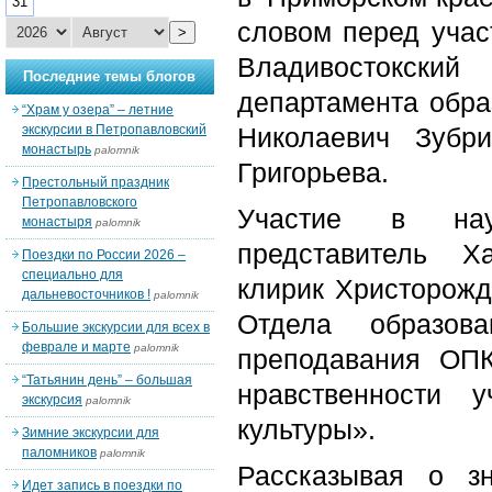
31
словом перед учас
>
Владивостокск
Последние темы блогов
департамента обра
“Храм у озера” – летние
экскурсии в Петропавловский
Николаевич Зубр
монастырь
palomnik
Григорьева.
Престольный праздник
Петропавловского
Участие в науч
монастыря
palomnik
представитель Ха
Поездки по России 2026 –
специально для
клирик Христорожд
дальневосточников !
palomnik
Отдела образов
Большие экскурсии для всех в
феврале и марте
palomnik
преподавания ОПК
“Татьянин день” – большая
нравственности 
экскурсия
palomnik
культуры».
Зимние экскурсии для
паломников
palomnik
Рассказывая о з
Идет запись в поездки по