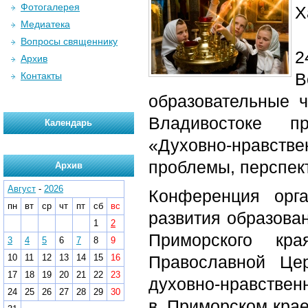
Фотогалерея
Х
Медиатека
Вопросы священнику
2
Архив
В
Контакты
образовательные 
Владивостоке пр
Календарь
«Духовно-нравстве
проблемы, перспек
Архив
Август
-
2026
Конференция орг
пн
вт
ср
чт
пт
сб
вс
развития образова
1
2
Приморского кр
3
4
5
6
7
8
9
10
11
12
13
14
15
16
Православной Це
17
18
19
20
21
22
23
духовно-нравствен
24
25
26
27
28
29
30
в Приморском крае