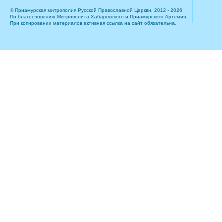
© Приамурская митрополия Русской Православной Церкви, 2012 - 2026
По благословению Митрополита Хабаровского и Приамурского Артемия.
При копировании материалов активная ссылка на сайт обязательна.