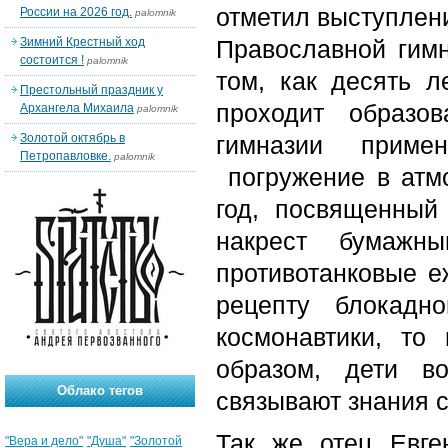
отметил выступлен
России на 2026 год.
palomnik
Зимний Крестный ход
Православной гимн
состоится !
palomnik
том, как десять л
Престольный праздник у
проходит образо
Архангела Михаила
palomnik
Золотой октябрь в
гимназии приме
Петропавловке.
palomnik
погружение в атмо
год, посвященный 
накрест бумажн
противотанковые е
рецепту блокадн
космонавтики, то
образом, дети в
Облако тегов
связывают знания 
Так же отец Евг
"Вера и дело"
"Душа"
"Золотой