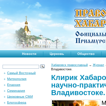
Новости
Церковь
Общество
Хабаровск православный
→
Журнал
Владивостоке.
Самый Восточный
Клирик Хабаро
Митрополия
научно-практи
Епархия
Владивостоке.
Семинария
Церковные СМИ
М
Блогосфера