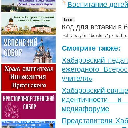
Воспитание дете
Код для вставки в 
Смотрите также:
Хабаровский педаг
ежегодного Всерос
учителя»
Хабаровский свяще
идентичности и
медиафоруме
Представители Хаб