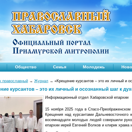
Общество
Семья
Молодежь
Ново
к православный
→
Журнал
→
«Крещение курсантов – это их личный и о
ние курсантов – это их личный и осознанный шаг к д
Информационный отдел Хабаровской епархии
15 ноября 2025 года в Спасо-Преображенском
Крещения над курсантами Дальневосточного 
восемнадцати молодых людей совершили руко
епархии иерей Евгений Волков и клирик храма 