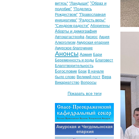
"Образ и
витязь"
"Ландыши"
подобие"
"Поделись
Рождеством"
"Православная
инициатива"
"Радость веры"
"Синдром радости"
Аборигены
Аборты и демография
Автокатастрофа
Аксиос
Акция
Алкоголизм
Амурская епархия
Амурское благочиние
Анонсы
Армия
Бари
Беременность и роды
Благовест
Благотворительность
Богословие
Брак
В начале
Вера
было слово
Великий пост
Викариатство
Вопросы
Показать все теги