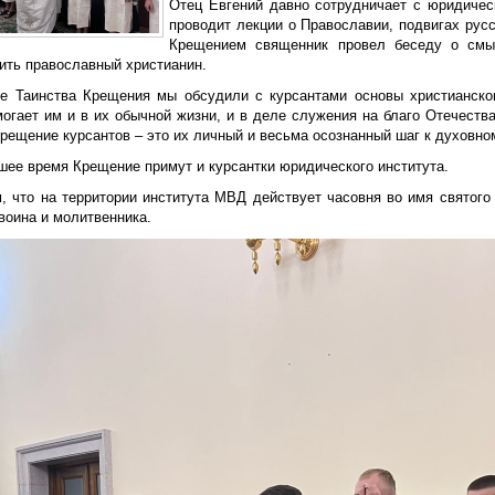
Отец Евгений давно сотрудничает с юридичес
проводит лекции о Православии, подвигах рус
Крещением священник провел беседу о смыс
ить православный христианин.
не Таинства Крещения мы обсудили с курсантами основы христианског
могает им и в их обычной жизни, и в деле служения на благо Отечеств
рещение курсантов – это их личный и весьма осознанный шаг к духовном
шее время Крещение примут и курсантки юридического института.
, что на территории института МВД действует часовня во имя святого
воина и молитвенника.