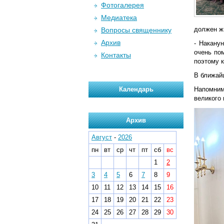
Фотогалерея
Медиатека
должен ж
Вопросы священнику
Архив
- Накану
очень по
Контакты
поэтому к
В ближай
Календарь
Напомним
великого 
Архив
Август
-
2026
пн
вт
ср
чт
пт
сб
вс
1
2
3
4
5
6
7
8
9
10
11
12
13
14
15
16
17
18
19
20
21
22
23
24
25
26
27
28
29
30