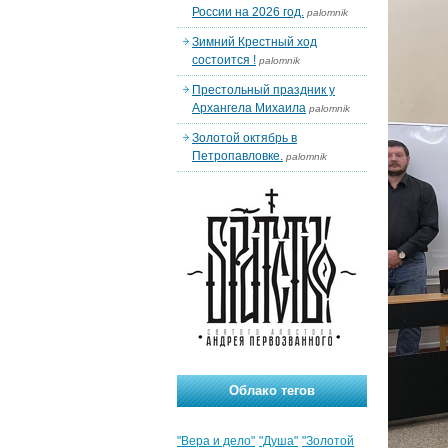
России на 2026 год.
palomnik
Зимний Крестный ход
состоится !
palomnik
Престольный праздник у
Архангела Михаила
palomnik
Золотой октябрь в
Петропавловке.
palomnik
Облако тегов
"Вера и дело"
"Душа"
"Золотой