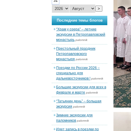
31
>
Последние темы блогов
“Храм у озера” – летние
экскурсии в Петропавловский
монастырь
palomnik
Престольный праздник
Петропавловского
монастыря
palomnik
Поездки по России 2026 –
специально для
дальневосточников !
palomnik
Большие экскурсии для всех в
феврале и марте
palomnik
“Татьянин день” – большая
экскурсия
palomnik
Зимние экскурсии для
паломников
palomnik
Идет запись в поездки по