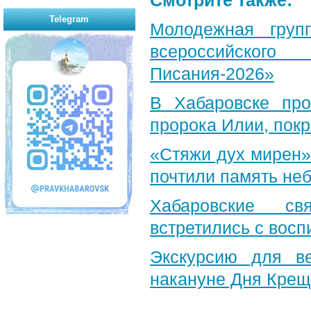
Смотрите также:
Telegram
Молодежная груп
всероссийского
Писания-2026»
В Хабаровске пр
пророка Илии, пок
«Стяжи дух мирен»
почтили память неб
Хабаровские св
встретились с вос
Экскурсию для в
накануне Дня Крещ