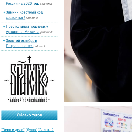
России на 2026 год.
palomnik
Зимний Крестный ход
состоится !
palomnik
Престольный праздник у
Архангела Михаила
palomnik
Золотой октябрь в
Петропавловке.
palomnik
Облако тегов
"Вера и дело"
"Душа"
"Золотой