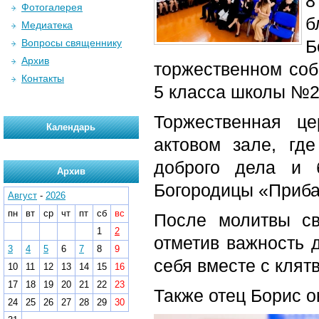
8
Фотогалерея
б
Медиатека
Вопросы священнику
Архив
торжественном соб
Контакты
5 класса школы №2
Торжественная ц
Календарь
актовом зале, гд
доброго дела и 
Архив
Богородицы «Приба
Август
-
2026
пн
вт
ср
чт
пт
сб
вс
После молитвы с
1
2
отметив важность 
3
4
5
6
7
8
9
себя вместе с клят
10
11
12
13
14
15
16
17
18
19
20
21
22
23
Также отец Борис о
24
25
26
27
28
29
30