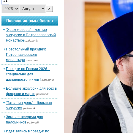
31
>
Последние темы блогов
“Храм у озера” – летние
экскурсии в Петропавловский
монастырь
palomnik
Престольный праздник
Петропавловского
монастыря
palomnik
Поездки по России 2026 –
специально для
дальневосточников !
palomnik
Большие экскурсии для всех в
феврале и марте
palomnik
“Татьянин день” – большая
экскурсия
palomnik
Зимние экскурсии для
паломников
palomnik
Идет запись в поездки по