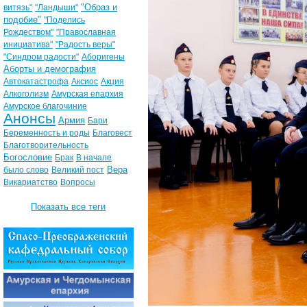
"Образ и
витязь"
"Ландыши"
подобие"
"Поделись
Рождеством"
"Православная
инициатива"
"Радость веры"
"Синдром радости"
Аборигены
Аборты и демография
Автокатастрофа
Аксиос
Акция
Алкоголизм
Амурская епархия
Амурское благочиние
Анонсы
Армия
Бари
Беременность и роды
Благовест
Благотворительность
Богословие
Брак
В начале
Вера
было слово
Великий пост
Викариатство
Вопросы
Показать все теги