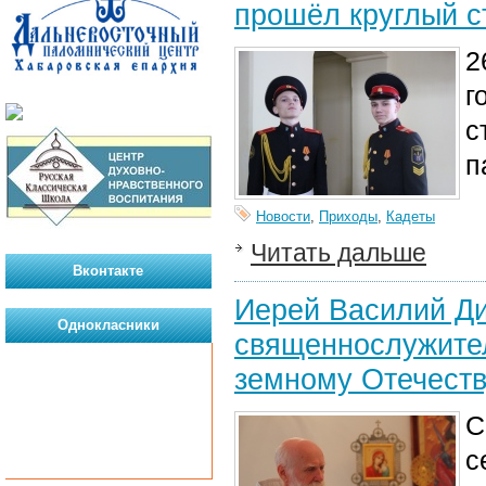
прошёл круглый с
2
г
с
п
Новости
,
Приходы
,
Кадеты
Читать дальше
Вконтакте
Иерей Василий Ди
Однокласники
священнослужител
земному Отечеств
С
с