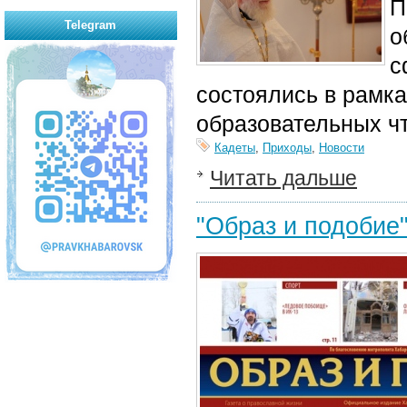
П
Telegram
о
с
состоялись в рамка
образовательных ч
Кадеты
,
Приходы
,
Новости
Читать дальше
"Образ и подобие