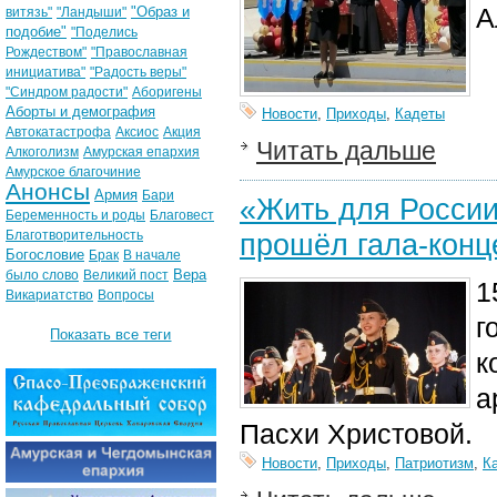
А
"Образ и
витязь"
"Ландыши"
подобие"
"Поделись
Рождеством"
"Православная
инициатива"
"Радость веры"
"Синдром радости"
Аборигены
Аборты и демография
Новости
,
Приходы
,
Кадеты
Автокатастрофа
Аксиос
Акция
Читать дальше
Алкоголизм
Амурская епархия
Амурское благочиние
Анонсы
Армия
Бари
«Жить для России
Беременность и роды
Благовест
Благотворительность
прошёл гала-конц
Богословие
Брак
В начале
Вера
было слово
Великий пост
1
Викариатство
Вопросы
г
Показать все теги
к
а
Пасхи Христовой.
Новости
,
Приходы
,
Патриотизм
,
К