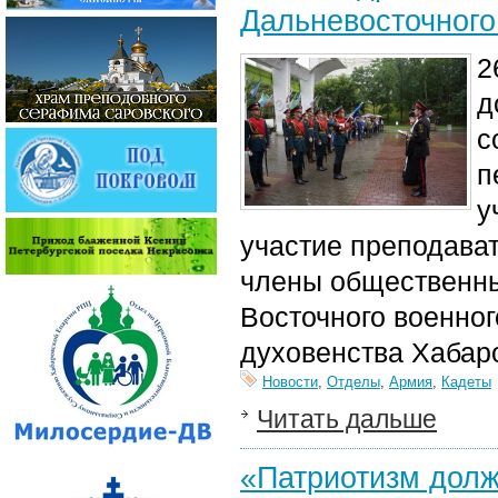
Дальневосточного
2
д
с
п
у
участие преподават
члены общественны
Восточного военног
духовенства Хабар
Новости
,
Отделы
,
Армия
,
Кадеты
Читать дальше
«Патриотизм долж