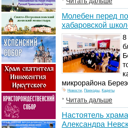
Читать дальше
Молебен перед по
хабаровской школ
8
б
Б
т
к
микрорайона Берез
Новости
,
Приходы
,
Кадеты
Читать дальше
Настоятель храма 
Александра Невск