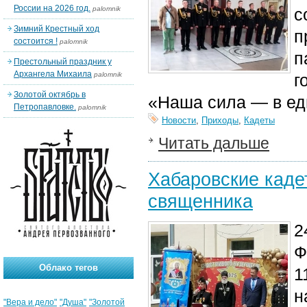
России на 2026 год.
palomnik
с
Зимний Крестный ход
п
состоится !
palomnik
п
Престольный праздник у
Архангела Михаила
palomnik
г
Золотой октябрь в
«Наша сила — в ед
Петропавловке.
palomnik
Новости
,
Приходы
,
Кадеты
Читать дальше
Хабаровские каде
священника
2
Ф
Облако тегов
1
н
"Вера и дело"
"Душа"
"Золотой