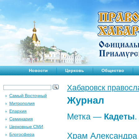
Новости
Церковь
Общество
Хабаровск правосл
Самый Восточный
Журнал
Митрополия
Епархия
Метка —
Кадеты
.
Семинария
Церковные СМИ
Храм Александра 
Блогосфера