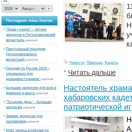
31
1
>
Последние темы блогов
Н
“Храм у озера” – летние
у
экскурсии в Петропавловский
монастырь
palomnik
к
Престольный праздник
Петропавловского
монастыря
palomnik
Новости
,
Приходы
,
Кадеты
Поездки по России 2026 –
Читать дальше
специально для
дальневосточников !
palomnik
Настоятель храма
Большие экскурсии для всех в
феврале и марте
palomnik
хабаровских кадет
“Татьянин день” – большая
патриотической иг
экскурсия
palomnik
Зимние экскурсии для
Н
паломников
palomnik
А
Идет запись в поездки по