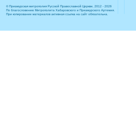
© Приамурская митрополия Русской Православной Церкви, 2012 - 2026
По благословению Митрополита Хабаровского и Приамурского Артемия.
При копировании материалов активная ссылка на сайт обязательна.