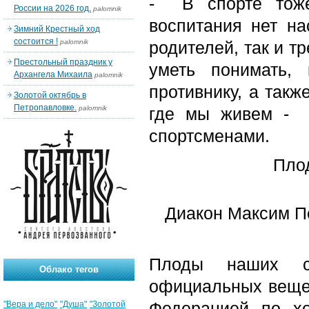
- В спорте тоже
России на 2026 год.
palomnik
воспитания нет на
Зимний Крестный ход
состоится !
palomnik
родителей, так и т
Престольный праздник у
уметь понимать,
Архангела Михаила
palomnik
противнику, а такж
Золотой октябрь в
Петропавловке.
palomnik
где мы живем - 
спортсменами.
Пло
Диакон Максим По
Плоды наших с
Облако тегов
официальных веще
Федерацией по х
"Вера и дело"
"Душа"
"Золотой