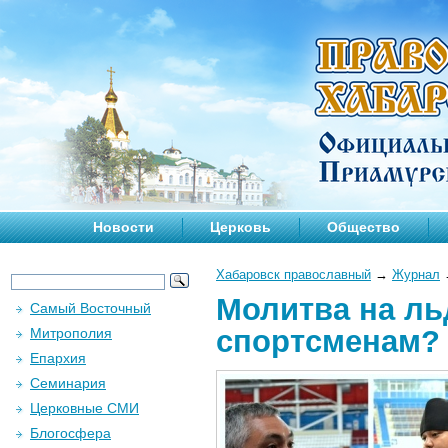
Новости
Церковь
Общество
Хабаровск православный
→
Журнал
Молитва на ль
Самый Восточный
спортсменам?
Митрополия
Епархия
Семинария
Церковные СМИ
Блогосфера