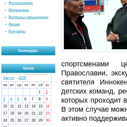
Фотогалерея
Медиатека
Вопросы священнику
Архив
Контакты
Календарь
спортсменами ц
Архив
Православии, экск
Август
-
2026
святителя Инноке
пн
вт
ср
чт
пт
сб
вс
детских команд, р
1
2
которых проходит в
3
4
5
6
7
8
9
10
11
12
13
14
15
16
В этом случае можн
17
18
19
20
21
22
23
активно поддержива
24
25
26
27
28
29
30