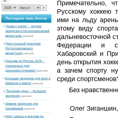
31
Примечательно, ч
>
Русскому хоккею 
ими на льду арены
Последние темы блогов
“Храм у озера” – летние
этому виду спорт
экскурсии в Петропавловский
дальневосточной ст
монастырь
palomnik
Федерации и са
Престольный праздник
Петропавловского
Хабаровский и При
монастыря
palomnik
день открытия хокк
Поездки по России 2026 –
специально для
а зачем спорту н
дальневосточников !
palomnik
среди спортсменов
Большие экскурсии для всех в
феврале и марте
palomnik
Без нравственн
“Татьянин день” – большая
экскурсия
palomnik
Зимние экскурсии для
Олег Зиганшин,
паломников
palomnik
Идет запись в поездки по