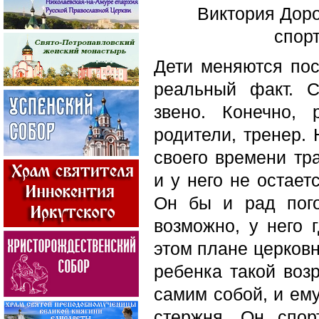
Виктория Доро
спор
Дети меняются по
реальный факт. 
звено. Конечно,
родители, тренер.
своего времени тр
и у него не остает
Он бы и рад пого
возможно, у него г
этом плане церковн
ребенка такой возр
самим собой, и ем
стержня. Он спор