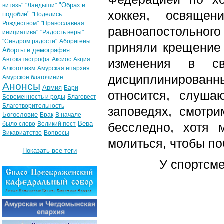
"Образ и
витязь"
"Ландыши"
хоккея, освяще
подобие"
"Поделись
Рождеством"
"Православная
равноапостольного
инициатива"
"Радость веры"
"Синдром радости"
Аборигены
приняли крещение 
Аборты и демография
Автокатастрофа
Аксиос
Акция
изменения в св
Алкоголизм
Амурская епархия
дисциплинированн
Амурское благочиние
Анонсы
Армия
Бари
относится, слуш
Беременность и роды
Благовест
Благотворительность
заповедях, смотр
Богословие
Брак
В начале
Вера
было слово
Великий пост
бесследно, хотя 
Викариатство
Вопросы
молиться, чтобы по
Показать все теги
У спортсм