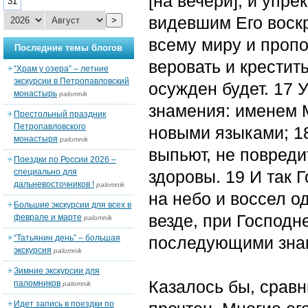
[на вечери], и упре
31
видевшим Его воскр
>
всему миру и пропо
Последние темы блогов
веровать и крестить
“Храм у озера” – летние
экскурсии в Петропавловский
осужден будет. 17 
монастырь
palomnik
знамения: именем М
Престольный праздник
Петропавловского
новыми языками; 18
монастыря
palomnik
выпьют, не повреди
Поездки по России 2026 –
специально для
здоровы. 19 И так 
дальневосточников !
palomnik
на небо и воссел о
Большие экскурсии для всех в
везде, при Господн
феврале и марте
palomnik
“Татьянин день” – большая
последующими знам
экскурсия
palomnik
Зимние экскурсии для
Казалось бы, срав
паломников
palomnik
Идет запись в поездки по