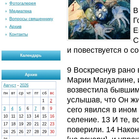
Фотогалерея
В
Медиатека
Г
Вопросы священнику
Архив
Е
Контакты
С
и повествуется о с
Календарь
9 Воскреснув рано 
Архив
Марии Магдалине, и
Август
-
2026
возвестила бывшим
пн
вт
ср
чт
пт
сб
вс
услышав, что Он жи
1
2
сего явился в ином 
3
4
5
6
7
8
9
10
11
12
13
14
15
16
селение. 13 И те, 
17
18
19
20
21
22
23
поверили. 14 Нако
24
25
26
27
28
29
30