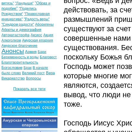
вопрос: «Ведь и де
"Образ и
витязь"
"Ландыши"
действовать, за сч
подобие"
"Поделись
Рождеством"
"Православная
размышлений пришли
инициатива"
"Радость веры"
"Синдром радости"
Аборигены
существуют за счет
Аборты и демография
Автокатастрофа
Аксиос
Акция
совершенные нами 
Алкоголизм
Амурская епархия
существования. Бе
Амурское благочиние
Анонсы
Армия
Бари
поскольку Божья бл
Беременность и роды
Благовест
Благотворительность
Господь может позв
Богословие
Брак
В начале
Вера
было слово
Великий пост
которые многие мог
Викариатство
Вопросы
являются, создаетс
Показать все теги
вывод, что люди не
тоже.
Господь Иисус Хрис