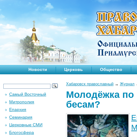
Новости
Церковь
Общество
Хабаровск православный
→
Журнал
Молодёжка по 
Самый Восточный
бесам?
Митрополия
Епархия
Е
Семинария
Церковные СМИ
М
Блогосфера