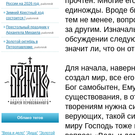
прочтен. Многие ег
России на 2026 год.
palomnik
единожды. Вроде б
Зимний Крестный ход
тем не менее, вопр
состоится !
palomnik
Престольный праздник у
за другим. Изначал
Архангела Михаила
palomnik
обсуждении следую
Золотой октябрь в
значит ли, что он о
Петропавловке.
palomnik
Для начала, наверн
создал мир, все его
Бог самобытен, Ему
существования, в о
творениям нужна си
верующих, такой си
Облако тегов
миру Господь тоже 
"Вера и дело"
"Душа"
"Золотой