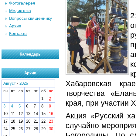
Фотогалерея
Медиатека
2
Вопросы священнику
о
Архив
р
Контакты
п
а
Календарь
к
к
Архив
Хабаровская кра
Август
-
2026
пн
вт
ср
чт
пт
сб
вс
творчества «Елан
1
2
края, при участии 
3
4
5
6
7
8
9
10
11
12
13
14
15
16
Акция «Русский ха
17
18
19
20
21
22
23
случайно мероприя
24
25
26
27
28
29
30
Богородицы. По сл