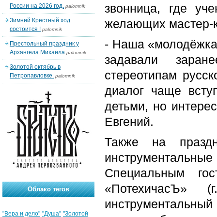
звонница, где уч
России на 2026 год.
palomnik
Зимний Крестный ход
желающих мастер-
состоится !
palomnik
- Наша «молодёжка»
Престольный праздник у
Архангела Михаила
palomnik
задавали заран
Золотой октябрь в
стереотипам русск
Петропавловке.
palomnik
диалог чаще всту
детьми, но интерес
Евгений.
Также на праздн
инструментальные
Специальным гос
«ПотехичасЪ» 
Облако тегов
инструментальный 
"Вера и дело"
"Душа"
"Золотой