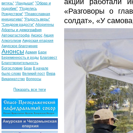
акции работали и
"Образ и
витязь"
"Ландыши"
подобие"
"Поделись
«Разговоры о гла
Рождеством"
"Православная
солдат», «У самова
инициатива"
"Радость веры"
"Синдром радости"
Аборигены
Аборты и демография
Автокатастрофа
Аксиос
Акция
Алкоголизм
Амурская епархия
Амурское благочиние
Анонсы
Армия
Бари
Беременность и роды
Благовест
Благотворительность
Богословие
Брак
В начале
Вера
было слово
Великий пост
Викариатство
Вопросы
Показать все теги