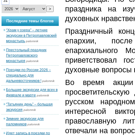
31
праздника на изу
>
духовных нравстве
Последние темы блогов
Праздничный конц
“Храм у озера” – летние
экскурсии в Петропавловский
епархии, после
монастырь
palomnik
епархиального М
Престольный праздник
Петропавловского
приветствовал го
монастыря
palomnik
духовные вопросы 
Поездки по России 2026 –
специально для
Во время акции
дальневосточников !
palomnik
Большие экскурсии для всех в
просветительскую
феврале и марте
palomnik
русском народно
“Татьянин день” – большая
интересной викт
экскурсия
palomnik
Зимние экскурсии для
православную лит
паломников
palomnik
отвечали на вопро
Идет запись в поездки по