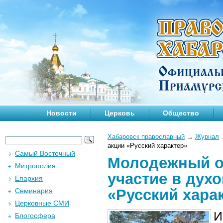
Новости
Церковь
Общество
Хабаровск православный
→
Журнал
акции «Русский характер»
Самый Восточный
Молодежный о
Митрополия
участие в дух
Епархия
«Русский хара
Семинария
Церковные СМИ
И
Блогосфера