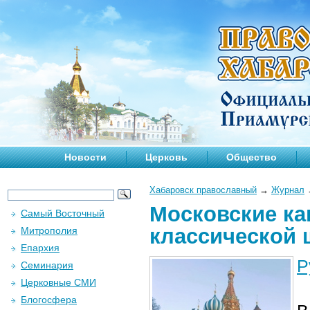
Новости
Церковь
Общество
Хабаровск православный
→
Журнал
Московские ка
Самый Восточный
классической
Митрополия
Епархия
Р
Семинария
Церковные СМИ
Блогосфера