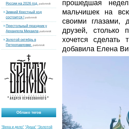
прошедшая недел
России на 2026 год.
palomnik
мальчишек на всю
Зимний Крестный ход
состоится !
palomnik
своими глазами, 
Престольный праздник у
друзей, столько 
Архангела Михаила
palomnik
хочется сделать 
Золотой октябрь в
Петропавловке.
palomnik
добавила Елена Ви
Облако тегов
"Вера и дело"
"Душа"
"Золотой