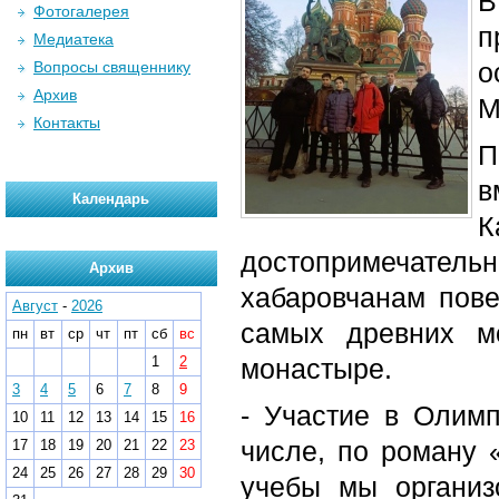
В
Фотогалерея
п
Медиатека
о
Вопросы священнику
Архив
М
Контакты
П
в
Календарь
достопримечател
Архив
хабаровчанам пове
Август
-
2026
самых древних м
пн
вт
ср
чт
пт
сб
вс
1
2
монастыре.
3
4
5
6
7
8
9
- Участие в Олим
10
11
12
13
14
15
16
числе, по роману 
17
18
19
20
21
22
23
24
25
26
27
28
29
30
учебы мы организ