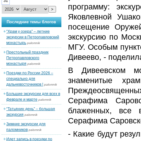
31
программу: экск
>
Яковлевной Ушако
Последние темы блогов
посещение Оруже
“Храм у озера” – летние
экскурсию по Моск
экскурсии в Петропавловский
монастырь
palomnik
МГУ. Особым пункт
Престольный праздник
Дивеево, - поделил
Петропавловского
монастыря
palomnik
В Дивеевском мо
Поездки по России 2026 –
знаменитые хра
специально для
дальневосточников !
palomnik
Преждеосвященн
Большие экскурсии для всех в
Серафима Саров
феврале и марте
palomnik
блаженных, все 
“Татьянин день” – большая
экскурсия
palomnik
Серафима Саровско
Зимние экскурсии для
паломников
palomnik
- Какие будут резу
Идет запись в поездки по