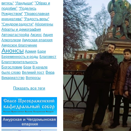
"Образ и
витязь"
"Ландыши"
подобие"
"Поделись
Рождеством"
"Православная
инициатива"
"Радость веры"
"Синдром радости"
Аборигены
Аборты и демография
Автокатастрофа
Аксиос
Акция
Алкоголизм
Амурская епархия
Амурское благочиние
Анонсы
Армия
Бари
Беременность и роды
Благовест
Благотворительность
Богословие
Брак
В начале
Вера
было слово
Великий пост
Викариатство
Вопросы
Показать все теги