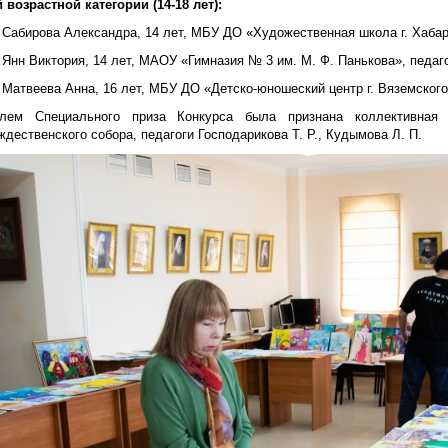
 возрастной категории (14-18 лет):
 Сабирова Александра, 14 лет, МБУ ДО «Художественная школа г. Хабар
 Янн Виктория, 14 лет, МАОУ «Гимназия № 3 им. М. Ф. Панькова», педаго
 Матвеева Анна, 16 лет, МБУ ДО «Детско-юношеский центр г. Вяземского
елем Специального приза Конкурса была признана коллективная 
дественского собора, педагоги Господарикова Т. Р., Кудымова Л. П.