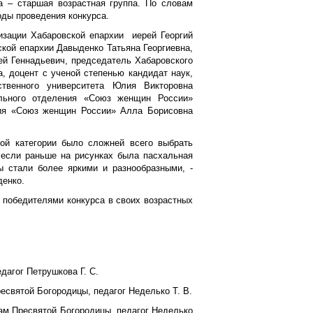
та – старшая возрастная группа. По словам
оды проведения конкурса.
изации Хабаровской епархии иерей Георгий
ской епархии Давыденко Татьяна Георгиевна,
й Геннадьевич, председатель Хабаровского
 доцент с ученой степенью кандидат наук,
ственного университета Юлия Викторовна
ального отделения «Союз женщин России»
ния «Союз женщин России» Алла Борисовна
той категории было сложней всего выбрать
 если раньше на рисунках была пасхальная
ы стали более яркими и разнообразными, -
денко.
победителями конкурса в своих возрастных
дагог Петрушкова Г. С.
есвятой Богородицы, педагог Неделько Т. В.
рам Пресвятой Богородицы, педагог Неделько