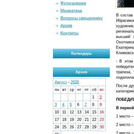
Фотогалерея
Медиатека
В состав
Вопросы священнику
Ибрагимо
Архив
художник
регионал
Контакты
высшей ш
Охотнико
Екатерин
Климовск
Календарь
- В этом
победите
Архив
трапеза,
поделила
Август
-
2026
После др
пн
вт
ср
чт
пт
сб
вс
категория
1
2
ПОБЕДИТ
3
4
5
6
7
8
9
В первой 
10
11
12
13
14
15
16
1 место –
17
18
19
20
21
22
23
2 место –
24
25
26
27
28
29
30
2 место 