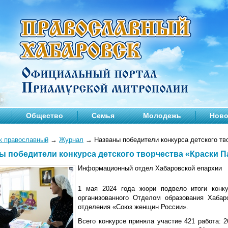
Общество
Семья
Молодежь
Ново
к православный
→
Журнал
→
Названы победители конкурса детского тв
ы победители конкурса детского творчества «Краски П
Информационный отдел Хабаровской епархии
1 мая 2024 года жюри подвело итоги конку
организованного Отделом образования Хабар
отделения «Союз женщин России».
Всего конкурсе приняла участие 421 работа: 