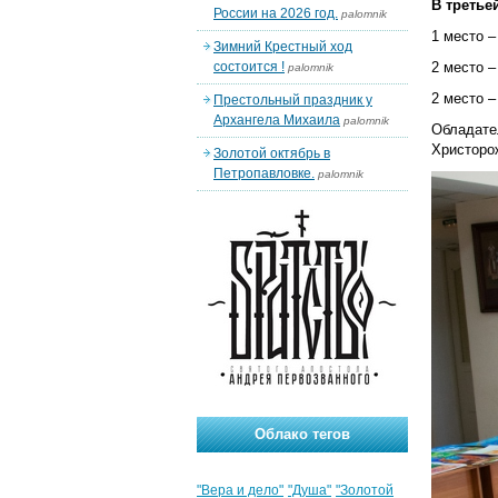
В третьей
России на 2026 год.
palomnik
1 место –
Зимний Крестный ход
состоится !
2 место –
palomnik
2 место –
Престольный праздник у
Архангела Михаила
palomnik
Обладат
Христорож
Золотой октябрь в
Петропавловке.
palomnik
Облако тегов
"Вера и дело"
"Душа"
"Золотой