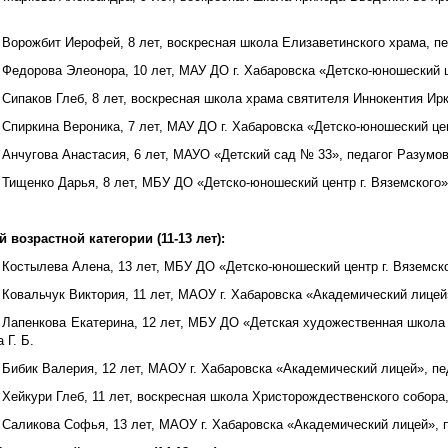
 Ворожбит Иерофей, 8 лет, воскресная школа Елизаветинского храма, пе
 Федорова Элеонора, 10 лет, МАУ ДО г. Хабаровска «Детско-юношеский ц
 Сипаков Глеб, 8 лет, воскресная школа храма святителя Иннокентия Ирк
 Спиркина Вероника, 7 лет, МАУ ДО г. Хабаровска «Детско-юношеский цен
 Анчугова Анастасия, 6 лет, МАУО «Детский сад № 33», педагог Разумов
 Тищенко Дарья, 8 лет, МБУ ДО «Детско-юношеский центр г. Вяземского»
 возрастной категории (11-13 лет):
 Костылева Алена, 13 лет, МБУ ДО «Детско-юношеский центр г. Вяземско
 Ковальчук Виктория, 11 лет, МАОУ г. Хабаровска «Академический лицей»
– Лапенкова Екатерина, 12 лет, МБУ ДО «Детская художественная школа
 Г. Б.
 Бибик Валерия, 12 лет, МАОУ г. Хабаровска «Академический лицей», пед
 Хейкури Глеб, 11 лет, воскресная школа Христорождественского собора,
 Саликова Софья, 13 лет, МАОУ г. Хабаровска «Академический лицей», п