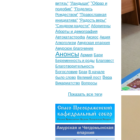
"Образ и
витязь"
"Ландыши"
подобие"
"Поделись
Рождеством"
"Православная
инициатива"
"Радость веры"
"Синдром радости"
Аборигены
Аборты и демография
Автокатастрофа
Аксиос
Акция
Алкоголизм
Амурская епархия
Амурское благочиние
Анонсы
Армия
Бари
Беременность и роды
Благовест
Благотворительность
Богословие
Брак
В начале
Вера
было слово
Великий пост
Викариатство
Вопросы
Показать все теги