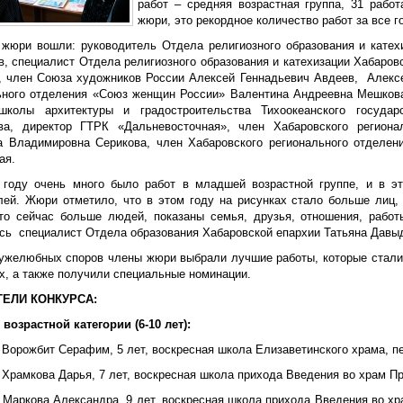
работ – средняя возрастная группа, 31 рабо
жюри, это рекордное количество работ за все г
 жюри вошли: руководитель Отдела религиозного образования и катех
в, специалист Отдела религиозного образования и катехизации Хабаров
, член Союза художников России Алексей Геннадьевич Авдеев, Алексе
ьного отделения «Союз женщин России» Валентина Андреевна Мешкова,
колы архитектуры и градостроительства Тихоокеанского государ
ва, директор ГТРК «Дальневосточная», член Хабаровского регион
а Владимировна Серикова, член Хабаровского регионального отделе
ая.
 году очень много было работ в младшей возрастной группе, и в э
лей. Жюри отметило, что в этом году на рисунках стало больше лиц,
 то сейчас больше людей, показаны семья, друзья, отношения, работ
сь специалист Отдела образования Хабаровской епархии Татьяна Давы
ужелюбных споров члены жюри выбрали лучшие работы, которые стали 
х, а также получили специальные номинации.
ЕЛИ КОНКУРСА:
возрастной категории (6-10 лет):
 Ворожбит Серафим, 5 лет, воскресная школа Елизаветинского храма, пе
 Храмкова Дарья, 7 лет, воскресная школа прихода Введения во храм Пр
– Маркова Александра, 9 лет, воскресная школа прихода Введения во х