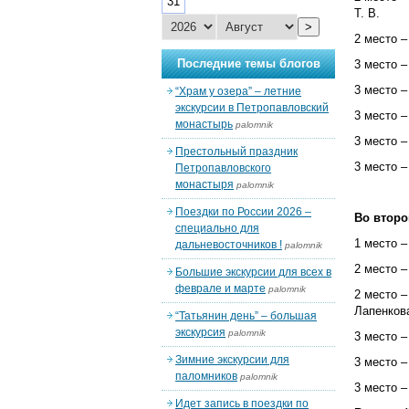
31
Т. В.
>
2 место –
Последние темы блогов
3 место –
3 место –
“Храм у озера” – летние
экскурсии в Петропавловский
3 место –
монастырь
palomnik
3 место –
Престольный праздник
3 место –
Петропавловского
монастыря
palomnik
Поездки по России 2026 –
Во второй
специально для
1 место –
дальневосточников !
palomnik
2 место –
Большие экскурсии для всех в
феврале и марте
palomnik
2 место 
Лапенкова
“Татьянин день” – большая
экскурсия
palomnik
3 место –
Зимние экскурсии для
3 место –
паломников
palomnik
3 место –
Идет запись в поездки по