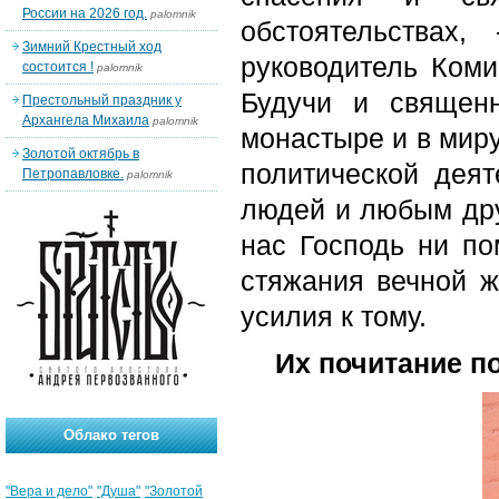
России на 2026 год.
palomnik
обстоятельствах,
Зимний Крестный ход
руководитель Коми
состоится !
palomnik
Будучи и священ
Престольный праздник у
Архангела Михаила
palomnik
монастыре и в миру
Золотой октябрь в
политической дея
Петропавловке.
palomnik
людей и любым дру
нас Господь ни по
стяжания вечной ж
усилия к тому.
Их почитание п
Облако тегов
"Вера и дело"
"Душа"
"Золотой