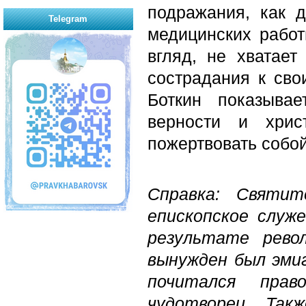
подражания, как 
Telegram
медицинских работ
вгляд, не хватае
сострадания к сво
Боткин показыва
верности и хрис
пожертвовать собой
Справка: Святит
епископское служе
результате рево
вынужден был эми
почитался прав
чудотворец. Так