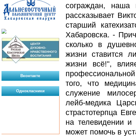
сограждан, наша 
рассказывает Викт
старший катехиза
Хабаровска. -
Приче
сколько в душевн
жизни ставится л
жизни всё!", вли
профессиональной
Вконтакте
того, что медици
Однокласники
служение милосе
лейб-медика Царс
страстотерпца Евг
на телевидении и 
может помочь в уст