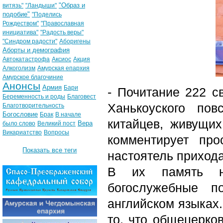
"Образ и
витязь"
"Ландыши"
подобие"
"Поделись
Рождеством"
"Православная
инициатива"
"Радость веры"
"Синдром радости"
Аборигены
Аборты и демография
Автокатастрофа
Аксиос
Акция
Алкоголизм
Амурская епархия
Амурское благочиние
Анонсы
Армия
Бари
- Почитание 222 с
Беременность и роды
Благовест
Ханькоуского по
Благотворительность
Богословие
Брак
В начале
китайцев, живущих
Вера
было слово
Великий пост
Викариатство
Вопросы
комментирует про
Показать все теги
настоятель прихода
В их память на
богослужебные п
английском языках
то, что общецерко