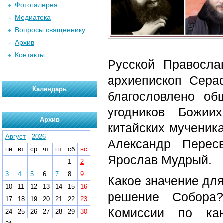
Фотогалерея
Медиатека
Вопросы священнику
Архив
Контакты
Русской Правосл
архиепископ Сераф
Календарь
благословлено об
угодников Божии
Архив
китайских мученика
Август
-
2026
Александр Перес
пн
вт
ср
чт
пт
сб
вс
Ярослав Мудрый.
1
2
3
4
5
6
7
8
9
Какое значение дл
10
11
12
13
14
15
16
решение Собора?
17
18
19
20
21
22
23
Комиссии по кан
24
25
26
27
28
29
30