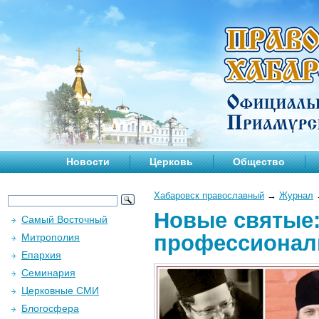
Новости
Церковь
Общество
Хабаровск православный
→
Журнал
Новые святые:
Самый Восточный
профессионал
Митрополия
Епархия
Семинария
Церковные СМИ
Блогосфера