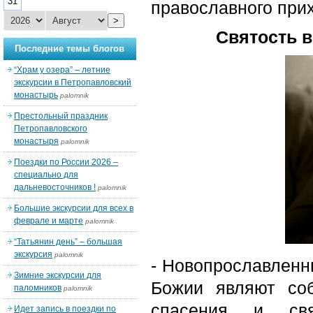
31
православного прих
>
Святость 
Последние темы блогов
“Храм у озера” – летние
экскурсии в Петропавловский
монастырь
palomnik
Престольный праздник
Петропавловского
монастыря
palomnik
Поездки по России 2026 –
специально для
дальневосточников !
palomnik
Большие экскурсии для всех в
феврале и марте
palomnik
“Татьянин день” – большая
экскурсия
palomnik
- Новопрославленн
Зимние экскурсии для
Божии являют соб
паломников
palomnik
спасения и св
Идет запись в поездки по