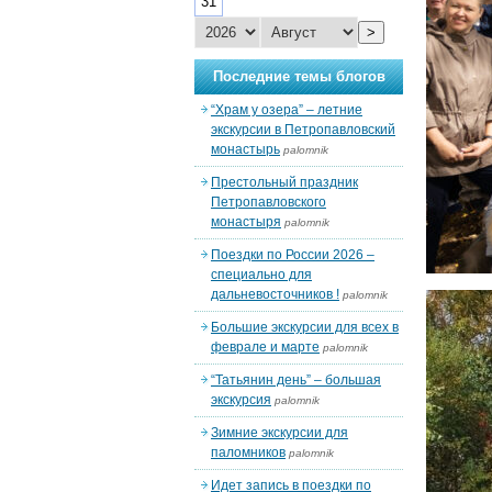
31
>
Последние темы блогов
“Храм у озера” – летние
экскурсии в Петропавловский
монастырь
palomnik
Престольный праздник
Петропавловского
монастыря
palomnik
Поездки по России 2026 –
специально для
дальневосточников !
palomnik
Большие экскурсии для всех в
феврале и марте
palomnik
“Татьянин день” – большая
экскурсия
palomnik
Зимние экскурсии для
паломников
palomnik
Идет запись в поездки по