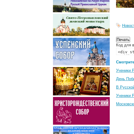
Новос
Код для в
Смотрите
Ученики 
День Поб
В Русско
Ученики 
Московск