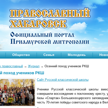
Общество
Семья
Молодежь
Ново
к православный
→
Журнал
→
Осенний поход учеников РКШ
й поход учеников РКШ
Сайт Русской классической школы
Ученики Русской классической школы вме
совершили восхождение к поклонному кресту, 
базы «Спартак» Большехехцирского заповедника
честь 70-летия победы советского народа в Ве