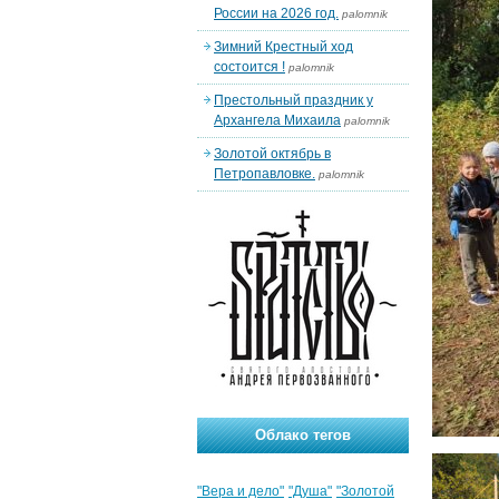
России на 2026 год.
palomnik
Зимний Крестный ход
состоится !
palomnik
Престольный праздник у
Архангела Михаила
palomnik
Золотой октябрь в
Петропавловке.
palomnik
Облако тегов
"Вера и дело"
"Душа"
"Золотой