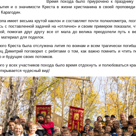
Время похода было приурочено к празднику 
бытия и о значимости Креста в жизни христианина в своей проповеди
 Карагодин.
опа имеет весьма крутой наклон и составляет почти полкилометра, поэт
сь с поставленной задачей на «отлично» и своим примером показали, ч
ой, помогая друг другу все от мала до велика преодолели путь к ве
и материал для поделок.
ного Креста была отслужена лития по воинам и всем трагически погиб
ец Димитрий поговорил с ребятами о том, как важно помнить и чтить п
о и будущее своих потомков.
го у всех участников похода было время отдохнуть и полюбоваться кра
открывается чудесный вид!