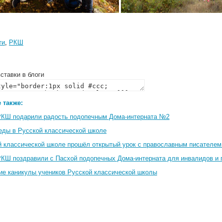
ти
,
РКШ
ставки в блоги
 также:
РКШ подарили радость подопечным Дома-интерната №2
еды в Русской классической школе
й классической школе прошёл открытый урок с православным писателе
РКШ поздравили с Пасхой подопечных Дома-интерната для инвалидов и
ие каникулы учеников Русской классической школы