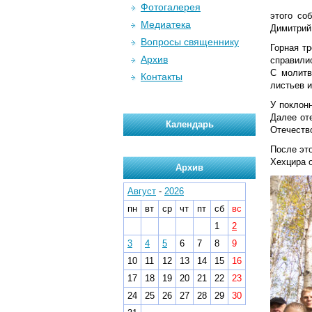
Фотогалерея
этого со
Медиатека
Димитрий
Вопросы священнику
Горная тр
Архив
справили
С молитв
Контакты
листьев 
У поклон
Далее от
Календарь
Отечеств
После это
Хехцира 
Архив
Август
-
2026
пн
вт
ср
чт
пт
сб
вс
1
2
3
4
5
6
7
8
9
10
11
12
13
14
15
16
17
18
19
20
21
22
23
24
25
26
27
28
29
30