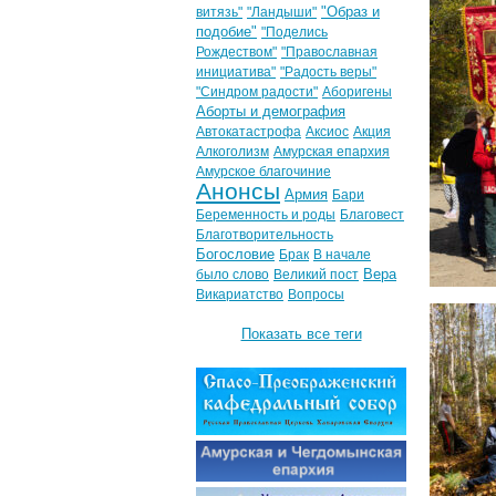
"Образ и
витязь"
"Ландыши"
подобие"
"Поделись
Рождеством"
"Православная
инициатива"
"Радость веры"
"Синдром радости"
Аборигены
Аборты и демография
Автокатастрофа
Аксиос
Акция
Алкоголизм
Амурская епархия
Амурское благочиние
Анонсы
Армия
Бари
Беременность и роды
Благовест
Благотворительность
Богословие
Брак
В начале
Вера
было слово
Великий пост
Викариатство
Вопросы
Показать все теги