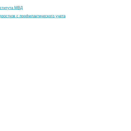
нститута МВД
дростков с профилактического учета