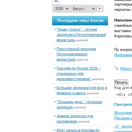
31
партнерш
>
перчатки
Наполне
Последние темы блогов
семейных
“Храм у озера” – летние
выставки
экскурсии в Петропавловский
Королевы
монастырь
palomnik
Престольный праздник
По вопрос
Петропавловского
Информац
монастыря
palomnik
Поездки по России 2026 –
Новос
специально для
дальневосточников !
palomnik
Код для в
Большие экскурсии для всех в
феврале и марте
palomnik
“Татьянин день” – большая
Смотрите
экскурсия
palomnik
Молодеж
Зимние экскурсии для
Писания-
паломников
palomnik
«У моло
Идет запись в поездки по
современ