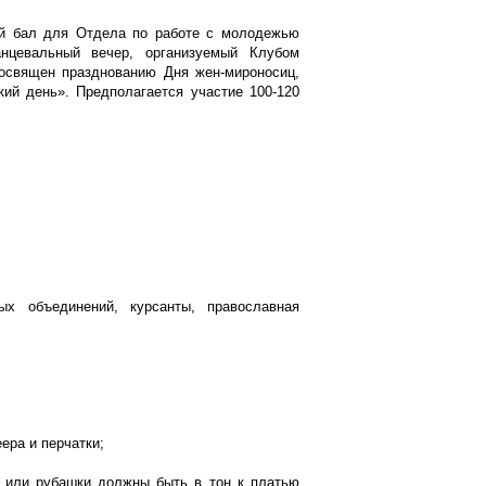
й бал для Отдела по работе с молодежью
нцевальный вечер, организуемый Клубом
посвящен празднованию Дня жен-мироносиц,
ий день». Предполагается участие 100-120
ых объединений, курсанты, православная
ера и перчатки;
а или рубашки должны быть в тон к платью