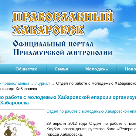
Общество
Семья
Молодежь
Ново
к православный
→
Журнал
→
Отдел по работе с молодежью Хабаровской
 города Хабаровска
по работе с молодежью Хабаровской епархии организу
 Хабаровска
Отдел по работе с молодежью Хабаровской епа
29 апреля 2012 года Отдел по работе с мо
Клубом возрождения русского бала «Реверан
города Хабаровска.