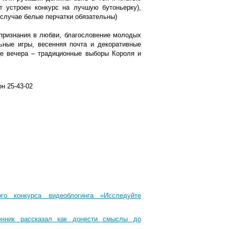
т устроен конкурс на лучшую бутоньерку),
 случае белые перчатки обязательны)
 признания в любви, благословение молодых
ьные игры, весенняя почта и декоративные
це вечера – традиционные выборы Короля и
н 25-43-02
го конкурса видеоблогинга «Исследуйте
енник рассказал как донести смыслы до