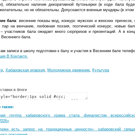
и), обязательно наличие декоративной бутоньерки (в ходе бала буде
 желательны, но не обязательны. Допускаются военные мундиры (в этом
ние бала
: весенние показы мод, конкурс мужских и женских причесок,
 пар на венчание, любовная поэзия, поэтический конкурс, новые бал
 – участников бала ожидает много сюрпризов и презентаций. А в кон
 Весеннего бала.
ам записи в школу подготовки к балу и участия в Весеннем бале телефо
ия В Контакте.
ти
,
Хабаровская епархия
,
Молодежное движение
,
Культура
ставки в блоги
 также:
ная группа хабаровского храма стала финалистом всероссийско
2026»
дежи есть запрос на традиционные ценности»: хабаровский свящ
ного поколения