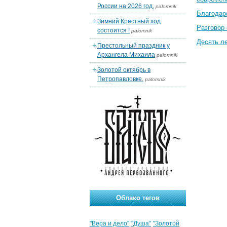
России на 2026 год.
palomnik
Благодар
Зимний Крестный ход
Разговор 
состоится !
palomnik
Десять л
Престольный праздник у
Архангела Михаила
palomnik
Золотой октябрь в
Петропавловке.
palomnik
Облако тегов
"Вера и дело"
"Душа"
"Золотой