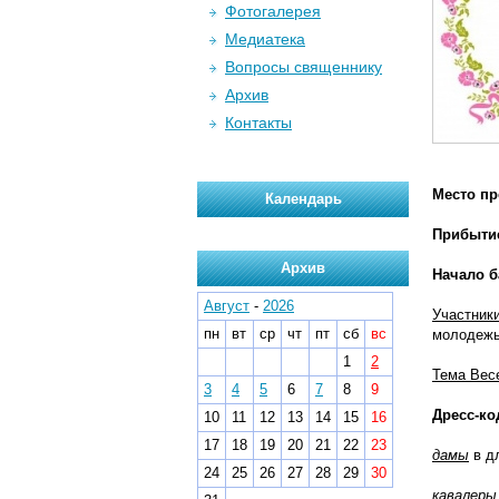
Фотогалерея
Медиатека
Вопросы священнику
Архив
Контакты
Место п
Календарь
Прибыти
Архив
Начало б
Август
-
2026
Участник
пн
вт
ср
чт
пт
сб
вс
молодежь
1
2
Тема Вес
3
4
5
6
7
8
9
Дресс-ко
10
11
12
13
14
15
16
17
18
19
20
21
22
23
дамы
в дл
24
25
26
27
28
29
30
кавалеры