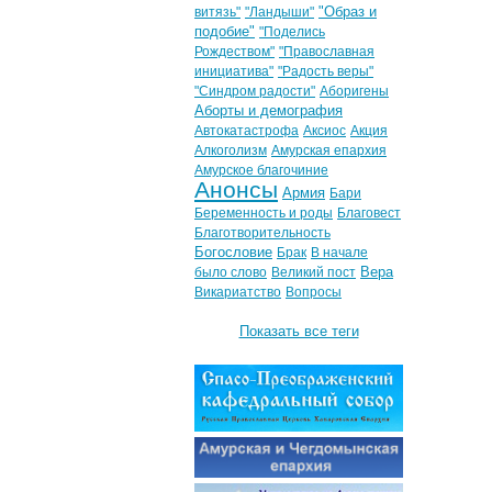
"Образ и
витязь"
"Ландыши"
подобие"
"Поделись
Рождеством"
"Православная
инициатива"
"Радость веры"
"Синдром радости"
Аборигены
Аборты и демография
Автокатастрофа
Аксиос
Акция
Алкоголизм
Амурская епархия
Амурское благочиние
Анонсы
Армия
Бари
Беременность и роды
Благовест
Благотворительность
Богословие
Брак
В начале
Вера
было слово
Великий пост
Викариатство
Вопросы
Показать все теги