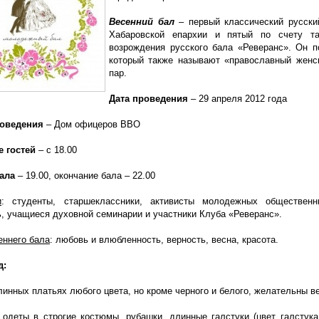
Весенний бал
– первый классический русски
Хабаровской епархии и пятый по счету та
возрождения русского бала «Реверанс». Он 
который также называют «православный женск
пар.
Дата проведения
– 29 апреля 2012 года
роведения
– Дом офицеров ВВО
е гостей
– с 18.00
ала
– 19.00, окончание бала – 22.00
и
: студенты, старшеклассники, активисты молодежных общественн
, учащиеся духовной семинарии и участники Клуба «Реверанс».
еннего бала
: любовь и влюбленность, верность, весна, красота.
д:
инных платьях любого цвета, но кроме черного и белого, желательны ве
одеты в строгие костюмы, рубашки, длинные галстуки (цвет галстук