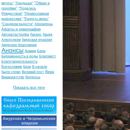
"Образ и
витязь"
"Ландыши"
подобие"
"Поделись
Рождеством"
"Православная
инициатива"
"Радость веры"
"Синдром радости"
Аборигены
Аборты и демография
Автокатастрофа
Аксиос
Акция
Алкоголизм
Амурская епархия
Амурское благочиние
Анонсы
Армия
Бари
Беременность и роды
Благовест
Благотворительность
Богословие
Брак
В начале
Вера
было слово
Великий пост
Викариатство
Вопросы
Показать все теги