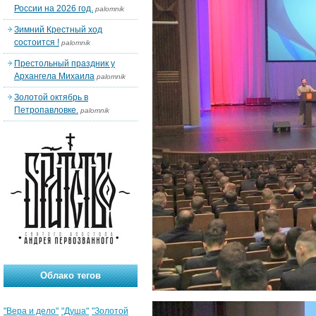
России на 2026 год.
palomnik
Зимний Крестный ход
состоится !
palomnik
Престольный праздник у
Архангела Михаила
palomnik
Золотой октябрь в
Петропавловке.
palomnik
Облако тегов
"Вера и дело"
"Душа"
"Золотой