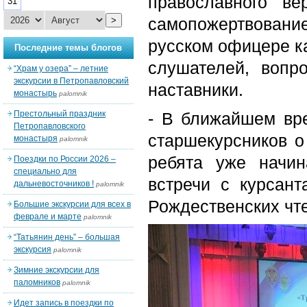
православного ве
31
самопожертвован
>
русском офицере ка
Последние темы блогов
слушателей, вопр
“Храм у озера” – летние
экскурсии в Петропавловский
наставники.
монастырь
palomnik
Престольный праздник
- В ближайшем вр
Петропавловского
старшекурсников о
монастыря
palomnik
ребята уже начин
Поездки по России 2026 –
специально для
встречи с курсант
дальневосточников !
palomnik
Рождественских чте
Большие экскурсии для всех в
феврале и марте
palomnik
“Татьянин день” – большая
экскурсия
palomnik
Зимние экскурсии для
паломников
palomnik
Идет запись в поездки по