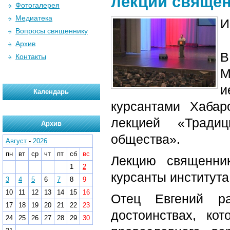
лекции свяще
Фотогалерея
Медиатека
И
Вопросы священнику
Архив
В
Контакты
М
и
Календарь
курсантами Хабар
лекцией «Традиц
Архив
общества».
Август
-
2026
пн
вт
ср
чт
пт
сб
вс
Лекцию священни
1
2
курсанты институт
3
4
5
6
7
8
9
10
11
12
13
14
15
16
Отец Евгений ра
17
18
19
20
21
22
23
достоинствах, ко
24
25
26
27
28
29
30