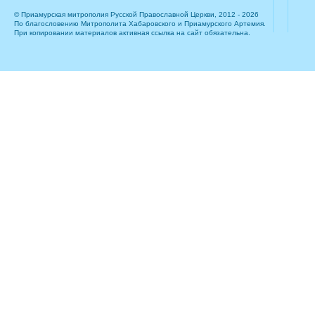
© Приамурская митрополия Русской Православной Церкви, 2012 - 2026
По благословению Митрополита Хабаровского и Приамурского Артемия.
При копировании материалов активная ссылка на сайт обязательна.