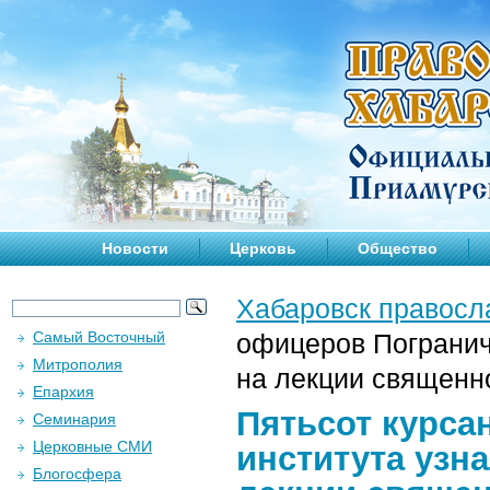
Новости
Церковь
Общество
Хабаровск правосл
Самый Восточный
офицеров Погранич
Митрополия
на лекции священн
Епархия
Пятьсот курса
Семинария
Церковные СМИ
института узн
Блогосфера