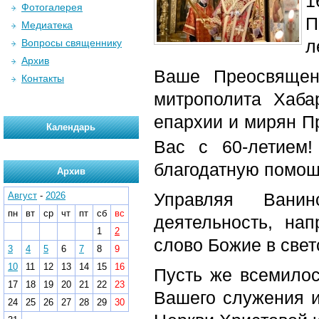
1
Фотогалерея
П
Медиатека
л
Вопросы священнику
Архив
Ваше Преосвящен
Контакты
митрополита Хаба
епархии и мирян 
Календарь
Вас с 60-летием
благодатную помощ
Архив
Управляя Вани
Август
-
2026
пн
вт
ср
чт
пт
сб
вс
деятельность, на
1
2
слово Божие в свет
3
4
5
6
7
8
9
10
11
12
13
14
15
16
Пусть же всемило
17
18
19
20
21
22
23
Вашего служения и
24
25
26
27
28
29
30