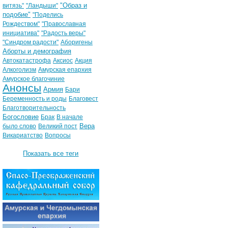
"Образ и
витязь"
"Ландыши"
подобие"
"Поделись
Рождеством"
"Православная
инициатива"
"Радость веры"
"Синдром радости"
Аборигены
Аборты и демография
Автокатастрофа
Аксиос
Акция
Алкоголизм
Амурская епархия
Амурское благочиние
Анонсы
Армия
Бари
Беременность и роды
Благовест
Благотворительность
Богословие
Брак
В начале
Вера
было слово
Великий пост
Викариатство
Вопросы
Показать все теги