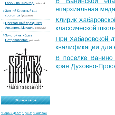
В Ванинской епа
России на 2026 год.
palomnik
епархиальная мед
Зимний Крестный ход
состоится !
palomnik
Клирик Хабаровско
Престольный праздник у
классической школ
Архангела Михаила
palomnik
Золотой октябрь в
При Хабаровской д
Петропавловке.
palomnik
квалификации для
В поселке Ванино 
крае Духовно-Прос
Облако тегов
"Вера и дело"
"Душа"
"Золотой