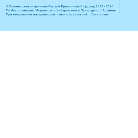
© Приамурская митрополия Русской Православной Церкви, 2012 - 2026
По благословению Митрополита Хабаровского и Приамурского Артемия.
При копировании материалов активная ссылка на сайт обязательна.