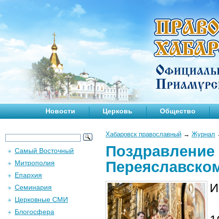
Новости
Церковь
Общество
Хабаровск православный
→
Журнал
Поздравление 
Самый Восточный
Переяславском
Митрополия
Епархия
И
Семинария
Церковные СМИ
Блогосфера