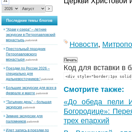
Церкви Христовой 
31
>
Последние темы блогов
“Храм у озера” – летние
экскурсии в Петропавловский
монастырь
palomnik
Новости
,
Митропо
Престольный праздник
Петропавловского
монастыря
palomnik
Код для вставки в 
Поездки по России 2026 –
специально для
дальневосточников !
palomnik
Смотрите также:
Большие экскурсии для всех в
феврале и марте
palomnik
«До обеда пели И
“Татьянин день” – большая
экскурсия
palomnik
Богородице»: Пере
Зимние экскурсии для
трех епархий
паломников
palomnik
Идет запись в поездки по