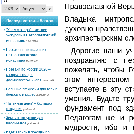
31
Православной Вер
>
Владыка митропо
Последние темы блогов
духовно-нравс
“Храм у озера” – летние
экскурсии в Петропавловский
архипастырским сл
монастырь
palomnik
- Дорогие наши уч
Престольный праздник
Петропавловского
поздравляю с пе
монастыря
palomnik
пожелать, чтобы 
Поездки по России 2026 –
специально для
этом интересном
дальневосточников !
palomnik
вступаете в эту с
Большие экскурсии для всех в
феврале и марте
palomnik
умения. Будьте тр
“Татьянин день” – большая
фундамент под зд
экскурсия
palomnik
Педагогам же и р
Зимние экскурсии для
паломников
palomnik
мудрости, ибо и 
Идет запись в поездки по