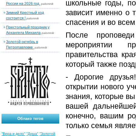
школьные годы, п
России на 2026 год.
palomnik
зависит именно о т
Зимний Крестный ход
состоится !
palomnik
спасения и во всем
Престольный праздник у
Архангела Михаила
После проповеди
palomnik
Золотой октябрь в
мероприятии пр
Петропавловке.
palomnik
правительства кра
который также позд
- Дорогие друзья
открытии нового уч
знания, которые вы
вашей дальнейшей
конечно, вашим ро
Облако тегов
только семья явля
"Вера и дело"
"Душа"
"Золотой