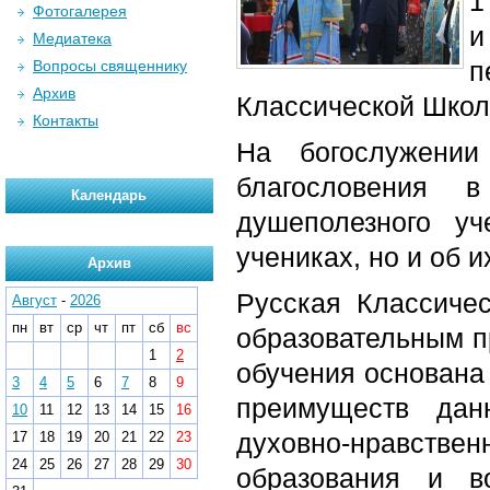
1
Фотогалерея
и
Медиатека
п
Вопросы священнику
Архив
Классической Школ
Контакты
На богослужени
благословения 
Календарь
душеполезного у
учениках, но и об и
Архив
Русская Классиче
Август
-
2026
пн
вт
ср
чт
пт
сб
вс
образовательным п
1
2
обучения основана
3
4
5
6
7
8
9
преимуществ дан
10
11
12
13
14
15
16
духовно-нравст
17
18
19
20
21
22
23
24
25
26
27
28
29
30
образования и в