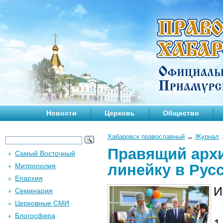
Новости
Церковь
Общество
Хабаровск православный
→
Журнал
Правящий арх
Самый Восточный
линейку в Рус
Митрополия
Епархия
И
Семинария
Церковные СМИ
Блогосфера