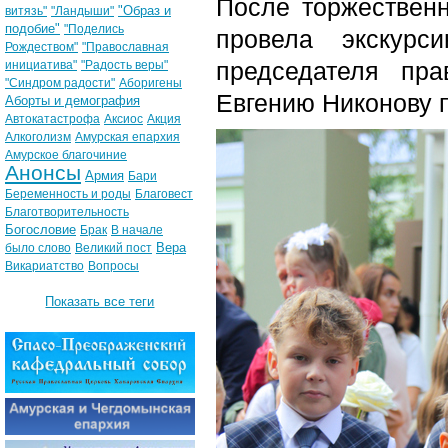
После торжествен
"Образ и
витязь"
"Ландыши"
подобие"
"Поделись
провела экскурс
Рождеством"
"Православная
председателя пр
инициатива"
"Радость веры"
"Синдром радости"
Аборигены
Евгению Никонову 
Аборты и демография
Автокатастрофа
Аксиос
Акция
Алкоголизм
Амурская епархия
Амурское благочиние
Анонсы
Армия
Бари
Беременность и роды
Благовест
Благотворительность
Богословие
Брак
В начале
Вера
было слово
Великий пост
Викариатство
Вопросы
Показать все теги