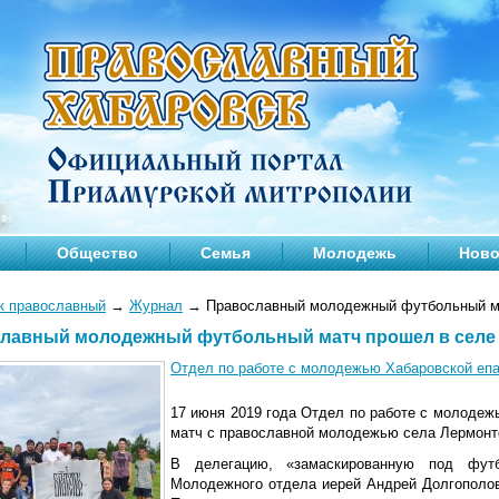
Общество
Семья
Молодежь
Ново
к православный
→
Журнал
→
Православный молодежный футбольный ма
лавный молодежный футбольный матч прошел в селе
Отдел по работе с молодежью Хабаровской еп
17 июня 2019 года Отдел по работе с молоде
матч с православной молодежью села Лермонт
В делегацию, «замаскированную под футб
Молодежного отдела иерей Андрей Долгополов