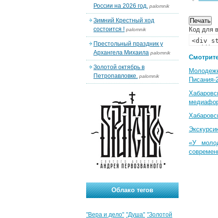
России на 2026 год.
palomnik
Зимний Крестный ход
состоится !
Код для в
palomnik
Престольный праздник у
Архангела Михаила
palomnik
Смотрите
Золотой октябрь в
Молодеж
Петропавловке.
palomnik
Писания-
Хабаровс
медиафо
Хабаровс
Экскурси
«У моло
современ
Облако тегов
"Вера и дело"
"Душа"
"Золотой