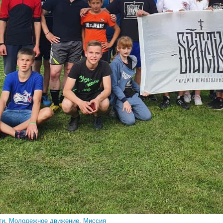
ти
,
Молодежное движение
,
Миссия