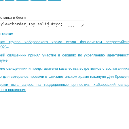
ставки в блоги
 также:
ная группа хабаровского храма стала финалистом всероссийско
2026»
кий священник принял участие в секциях по укреплению идентичнос
руме
кие священники и представители казачества встретились с воспитанник
ю для ветеранов провели в Елизаветинском храме накануне Дня Крещен
дежи есть запрос на традиционные ценности»: хабаровский свящ
ного поколения