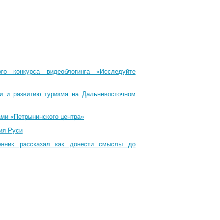
го конкурса видеоблогинга «Исследуйте
ти и развитию туризма на Дальневосточном
ами «Петрынинского центра»
ия Руси
енник рассказал как донести смыслы до