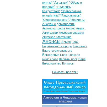
"Образ и
витязь"
"Ландыши"
подобие"
"Поделись
Рождеством"
"Православная
инициатива"
"Радость веры"
"Синдром радости"
Аборигены
Аборты и демография
Автокатастрофа
Аксиос
Акция
Алкоголизм
Амурская епархия
Амурское благочиние
Анонсы
Армия
Бари
Беременность и роды
Благовест
Благотворительность
Богословие
Брак
В начале
Вера
было слово
Великий пост
Викариатство
Вопросы
Показать все теги