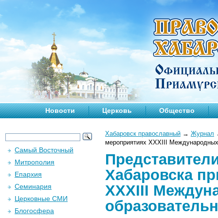
Новости
Церковь
Общество
Хабаровск православный
→
Журнал
мероприятиях XXXIII Международных
Самый Восточный
Представители
Митрополия
Хабаровска пр
Епархия
XXXIII Междун
Семинария
Церковные СМИ
образовательн
Блогосфера