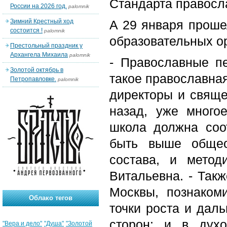
Стандарта правосл
России на 2026 год.
palomnik
Зимний Крестный ход
А 29 января проше
состоится !
palomnik
образовательных о
Престольный праздник у
Архангела Михаила
palomnik
- Православные п
Золотой октябрь в
такое православная
Петропавловке.
palomnik
директоры и свяще
назад, уже много
школа должна соот
быть выше общеоб
состава, и метод
Витальевна. - Так
Москвы, познаком
Облако тегов
точки роста и даль
сторон: и в дух
"Вера и дело"
"Душа"
"Золотой