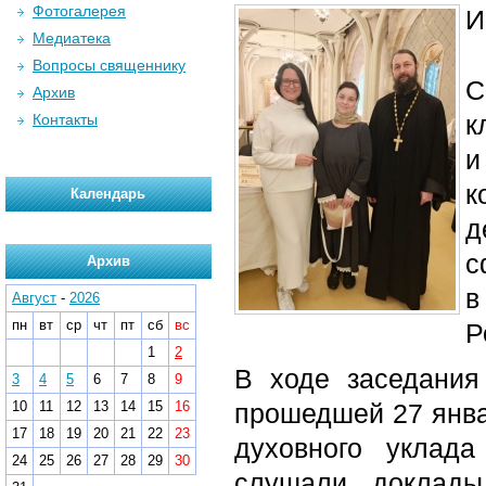
Фотогалерея
И
Медиатека
Вопросы священнику
С
Архив
к
Контакты
и
к
Календарь
д
с
Архив
Август
-
2026
пн
вт
ср
чт
пт
сб
вс
Р
1
2
В ходе заседания
3
4
5
6
7
8
9
10
11
12
13
14
15
16
прошедшей 27 янв
17
18
19
20
21
22
23
духовного уклада
24
25
26
27
28
29
30
слушали доклады