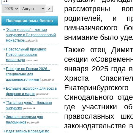
31
рассмотрены во
>
родителей, и пр
Последние темы блогов
гимназического б
“Храм у озера” – летние
экскурсии в Петропавловский
внимание было уде
монастырь
palomnik
Также отец Дими
Престольный праздник
Петропавловского
секции «Современн
монастыря
palomnik
января 2025 года 
Поездки по России 2026 –
специально для
Христа Спасите
дальневосточников !
palomnik
Екатеринбургског
Большие экскурсии для всех в
феврале и марте
palomnik
Синодального отде
“Татьянин день” – большая
где участники о
экскурсия
palomnik
православных шк
Зимние экскурсии для
паломников
palomnik
законодательстве 
Идет запись в поездки по