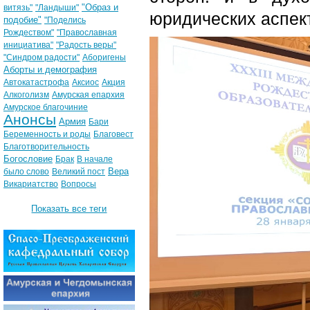
"Образ и
витязь"
"Ландыши"
юридических аспек
подобие"
"Поделись
Рождеством"
"Православная
инициатива"
"Радость веры"
"Синдром радости"
Аборигены
Аборты и демография
Автокатастрофа
Аксиос
Акция
Алкоголизм
Амурская епархия
Амурское благочиние
Анонсы
Армия
Бари
Беременность и роды
Благовест
Благотворительность
Богословие
Брак
В начале
Вера
было слово
Великий пост
Викариатство
Вопросы
Показать все теги