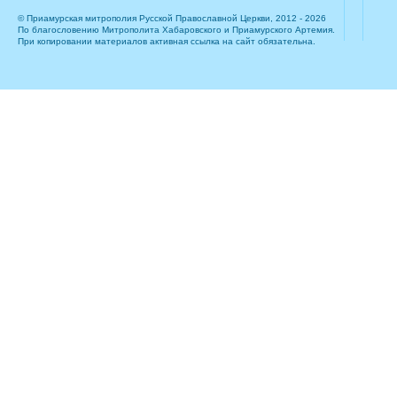
© Приамурская митрополия Русской Православной Церкви, 2012 - 2026
По благословению Митрополита Хабаровского и Приамурского Артемия.
При копировании материалов активная ссылка на сайт обязательна.