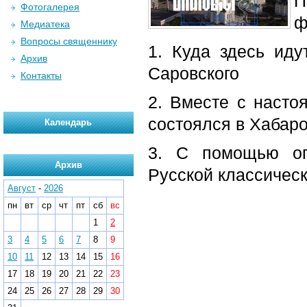
П
Фотогалерея
ф
Медиатека
Вопросы священнику
1. Куда здесь ид
Архив
Саровского
Контакты
2. Вместе с насто
состоялся в Хабар
Календарь
3. С помощью ог
Архив
Русской классичес
Август
-
2026
пн
вт
ср
чт
пт
сб
вс
1
2
3
4
5
6
7
8
9
10
11
12
13
14
15
16
17
18
19
20
21
22
23
24
25
26
27
28
29
30