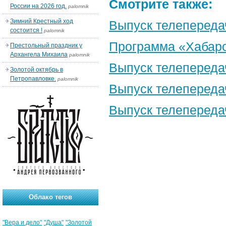
Смотрите также:
России на 2026 год.
palomnik
Зимний Крестный ход
Выпуск телепереда
состоится !
palomnik
Программа «Хабаро
Престольный праздник у
Архангела Михаила
palomnik
Выпуск телепереда
Золотой октябрь в
Петропавловке.
palomnik
Выпуск телепереда
Выпуск телепереда
Облако тегов
"Вера и дело"
"Душа"
"Золотой