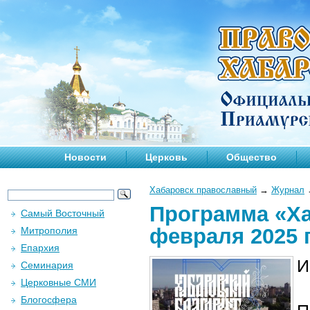
Новости
Церковь
Общество
Хабаровск православный
→
Журнал
Программа «Ха
Самый Восточный
февраля 2025 
Митрополия
Епархия
И
Семинария
Церковные СМИ
Блогосфера