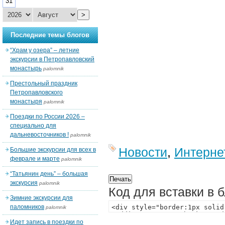
31
>
Последние темы блогов
“Храм у озера” – летние
экскурсии в Петропавловский
монастырь
palomnik
Престольный праздник
Петропавловского
монастыря
palomnik
Поездки по России 2026 –
специально для
дальневосточников !
palomnik
Новости
,
Интерне
Большие экскурсии для всех в
феврале и марте
palomnik
“Татьянин день” – большая
экскурсия
palomnik
Код для вставки в 
Зимние экскурсии для
паломников
palomnik
Идет запись в поездки по