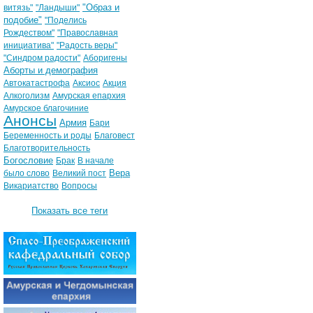
"Образ и
витязь"
"Ландыши"
подобие"
"Поделись
Рождеством"
"Православная
инициатива"
"Радость веры"
"Синдром радости"
Аборигены
Аборты и демография
Автокатастрофа
Аксиос
Акция
Алкоголизм
Амурская епархия
Амурское благочиние
Анонсы
Армия
Бари
Беременность и роды
Благовест
Благотворительность
Богословие
Брак
В начале
Вера
было слово
Великий пост
Викариатство
Вопросы
Показать все теги