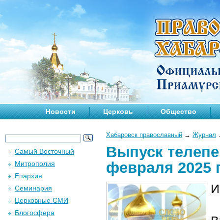
Новости
Церковь
Общество
Хабаровск православный
→
Журнал
Выпуск телепе
Самый Восточный
февраля 2025 
Митрополия
Епархия
И
Семинария
Церковные СМИ
Блогосфера