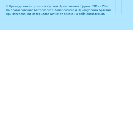
© Приамурская митрополия Русской Православной Церкви, 2012 - 2026
По благословению Митрополита Хабаровского и Приамурского Артемия.
При копировании материалов активная ссылка на сайт обязательна.