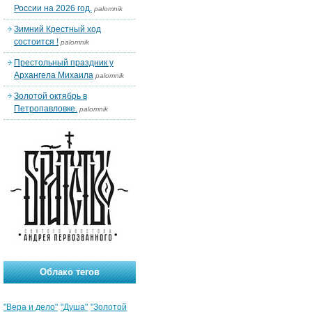
России на 2026 год.
palomnik
Зимний Крестный ход
состоится !
palomnik
Престольный праздник у
Архангела Михаила
palomnik
Золотой октябрь в
Петропавловке.
palomnik
Облако тегов
"Вера и дело"
"Душа"
"Золотой