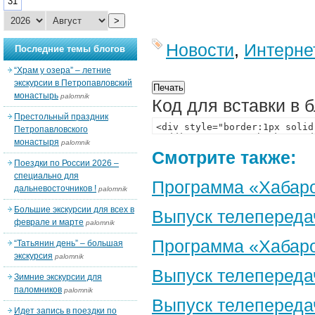
31
>
Новости
,
Интерне
Последние темы блогов
“Храм у озера” – летние
экскурсии в Петропавловский
монастырь
palomnik
Код для вставки в 
Престольный праздник
Петропавловского
монастыря
palomnik
Смотрите также:
Поездки по России 2026 –
специально для
Программа «Хабаро
дальневосточников !
palomnik
Большие экскурсии для всех в
Выпуск телепереда
феврале и марте
palomnik
Программа «Хабаро
“Татьянин день” – большая
экскурсия
palomnik
Выпуск телепереда
Зимние экскурсии для
паломников
palomnik
Выпуск телепереда
Идет запись в поездки по