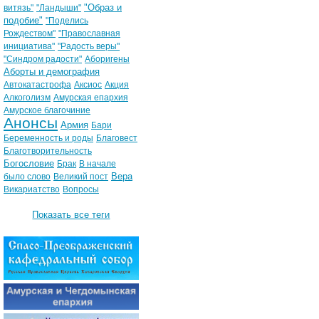
"Образ и
витязь"
"Ландыши"
подобие"
"Поделись
Рождеством"
"Православная
инициатива"
"Радость веры"
"Синдром радости"
Аборигены
Аборты и демография
Автокатастрофа
Аксиос
Акция
Алкоголизм
Амурская епархия
Амурское благочиние
Анонсы
Армия
Бари
Беременность и роды
Благовест
Благотворительность
Богословие
Брак
В начале
Вера
было слово
Великий пост
Викариатство
Вопросы
Показать все теги