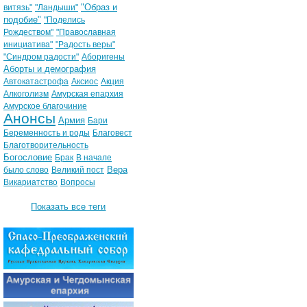
"Образ и
витязь"
"Ландыши"
подобие"
"Поделись
Рождеством"
"Православная
инициатива"
"Радость веры"
"Синдром радости"
Аборигены
Аборты и демография
Автокатастрофа
Аксиос
Акция
Алкоголизм
Амурская епархия
Амурское благочиние
Анонсы
Армия
Бари
Беременность и роды
Благовест
Благотворительность
Богословие
Брак
В начале
Вера
было слово
Великий пост
Викариатство
Вопросы
Показать все теги