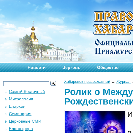
Новости
Церковь
Общество
Хабаровск православный
→
Журнал
Ролик о Межд
Самый Восточный
Рождественски
Митрополия
Епархия
И
Семинария
Церковные СМИ
Блогосфера