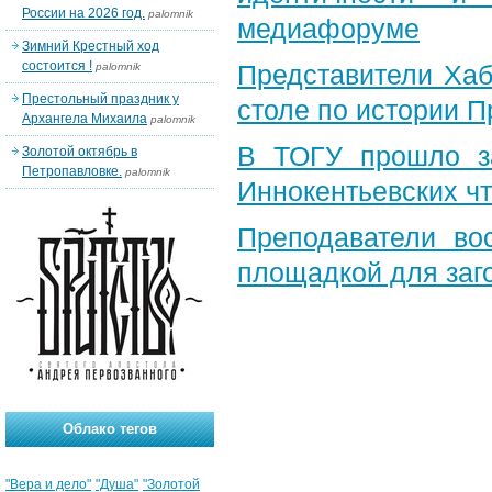
России на 2026 год.
palomnik
медиафоруме
Зимний Крестный ход
состоится !
Представители Хаб
palomnik
Престольный праздник у
столе по истории 
Архангела Михаила
palomnik
В ТОГУ прошло за
Золотой октябрь в
Петропавловке.
palomnik
Иннокентьевских ч
Преподаватели во
площадкой для заг
Облако тегов
"Вера и дело"
"Душа"
"Золотой