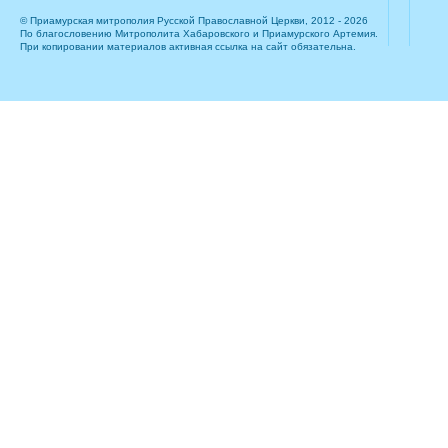
© Приамурская митрополия Русской Православной Церкви, 2012 - 2026
По благословению Митрополита Хабаровского и Приамурского Артемия.
При копировании материалов активная ссылка на сайт обязательна.