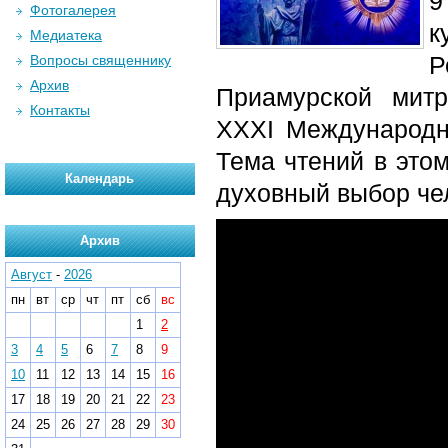
9
Фотогалерея
к
Медиатека
Р
Вопросы священнику
Архив
Приамурской мит
Контакты
XXXI Международн
Тема чтений в это
Календарь
духовный выбор че
Архив
Август
-
2026
пн
вт
ср
чт
пт
сб
вс
1
2
3
4
5
6
7
8
9
10
11
12
13
14
15
16
17
18
19
20
21
22
23
24
25
26
27
28
29
30