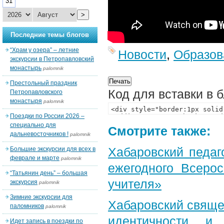
31
>
Последние темы блогов
“Храм у озера” – летние
Новости
,
Образов
экскурсии в Петропавловский
монастырь
palomnik
Престольный праздник
Код для вставки в 
Петропавловского
монастыря
palomnik
Поездки по России 2026 –
специально для
Смотрите также:
дальневосточников !
palomnik
Хабаровский педаг
Большие экскурсии для всех в
феврале и марте
palomnik
ежегодного Всерос
“Татьянин день” – большая
учителя»
экскурсия
palomnik
Зимние экскурсии для
Хабаровский свяще
паломников
palomnik
идентичности и
Идет запись в поездки по