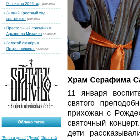
России на 2026 год.
palomnik
Зимний Крестный ход
состоится !
palomnik
Престольный праздник у
Архангела Михаила
palomnik
Золотой октябрь в
Петропавловке.
palomnik
Храм Серафима С
11 января воспит
святого преподобн
прихожан с Рожде
святочный концерт.
Облако тегов
дети рассказывал
"Вера и дело"
"Душа"
"Золотой