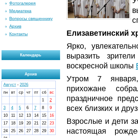
У
Фотогалерея
в
Медиатека
с
Вопросы священнику
Архив
Елизаветинский х
Контакты
Ярко, увлекатель
выразить зрител
Календарь
воскресной школы
Архив
Утром 7 января,
Август
-
2026
прихожане собр
пн
вт
ср
чт
пт
сб
вс
праздничное пред
1
2
всех близких и дру
3
4
5
6
7
8
9
10
11
12
13
14
15
16
Взрослые и дети за
17
18
19
20
21
22
23
настоящая рожде
24
25
26
27
28
29
30