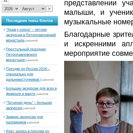
31
представлении уч
>
малыши, и ученик
музыкальные номер
Последние темы блогов
“Храм у озера” – летние
Благодарные зрите
экскурсии в Петропавловский
монастырь
palomnik
и искренними ап
Престольный праздник
мероприятие совме
Петропавловского
монастыря
palomnik
Поездки по России 2026 –
специально для
дальневосточников !
palomnik
Большие экскурсии для всех в
феврале и марте
palomnik
“Татьянин день” – большая
экскурсия
palomnik
Зимние экскурсии для
паломников
palomnik
Идет запись в поездки по