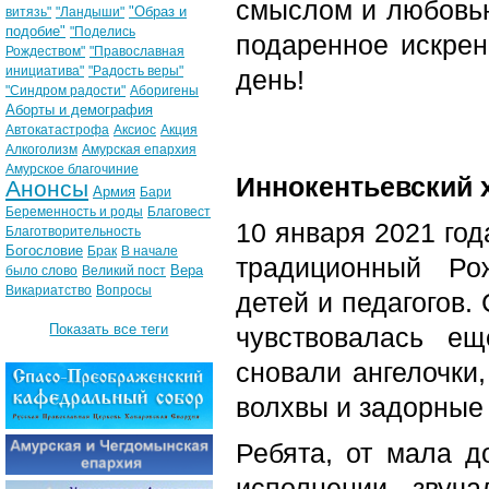
смыслом и любовью
"Образ и
витязь"
"Ландыши"
подобие"
"Поделись
подаренное искрен
Рождеством"
"Православная
инициатива"
"Радость веры"
день!
"Синдром радости"
Аборигены
Аборты и демография
Автокатастрофа
Аксиос
Акция
Алкоголизм
Амурская епархия
Амурское благочиние
Иннокентьевский 
Анонсы
Армия
Бари
Беременность и роды
Благовест
10 января 2021 го
Благотворительность
Богословие
Брак
В начале
традиционный Ро
Вера
было слово
Великий пост
Викариатство
Вопросы
детей и педагогов.
Показать все теги
чувствовалась е
сновали ангелочки,
волхвы и задорные
Ребята, от мала до
исполнении звуча