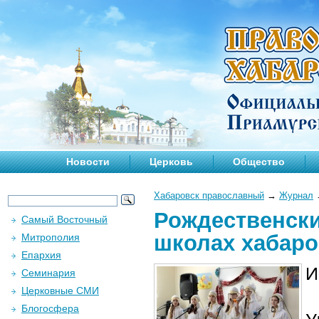
Новости
Церковь
Общество
Хабаровск православный
→
Журнал
Рождественски
Самый Восточный
школах хабаро
Митрополия
Епархия
И
Семинария
Церковные СМИ
Блогосфера