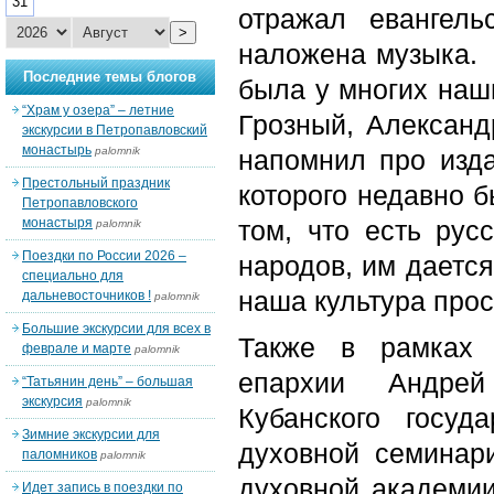
31
отражал евангел
>
наложена музыка. 
Последние темы блогов
была у многих наш
“Храм у озера” – летние
Грозный, Александр
экскурсии в Петропавловский
монастырь
palomnik
напомнил про изда
Престольный праздник
которого недавно б
Петропавловского
монастыря
том, что есть рус
palomnik
Поездки по России 2026 –
народов, им дается
специально для
наша культура прос
дальневосточников !
palomnik
Большие экскурсии для всех в
Также в рамках 
феврале и марте
palomnik
епархии Андрей
“Татьянин день” – большая
экскурсия
palomnik
Кубанского госуда
Зимние экскурсии для
духовной семинар
паломников
palomnik
духовной академии
Идет запись в поездки по