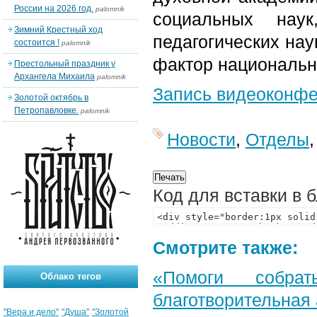
России на 2026 год.
palomnik
социальных наук
Зимний Крестный ход
педагогических нау
состоится !
palomnik
фактор национальн
Престольный праздник у
Архангела Михаила
palomnik
Запи
с
ь видеоконф
Золотой октябрь в
Петропавловке.
palomnik
Новости
,
Отделы
Код для вставки в 
Смотрите также:
«Помоги собра
Облако тегов
благотворительная
"Вера и дело"
"Душа"
"Золотой