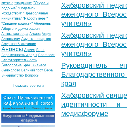
"Образ и
витязь"
"Ландыши"
Хабаровский педаг
подобие"
"Поделись
ежегодного Всерос
Рождеством"
"Православная
инициатива"
"Радость веры"
учителя»
"Синдром радости"
Аборигены
Аборты и демография
Хабаровский педаг
Автокатастрофа
Аксиос
Акция
Алкоголизм
Амурская епархия
ежегодного Всерос
Амурское благочиние
Анонсы
Армия
Бари
учителя»
Беременность и роды
Благовест
Благотворительность
Руководитель е
Богословие
Брак
В начале
Вера
было слово
Великий пост
Благодарственног
Викариатство
Вопросы
края
Показать все теги
Хабаровский свяще
идентичности и
медиафоруме