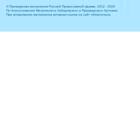
© Приамурская митрополия Русской Православной Церкви, 2012 - 2026
По благословению Митрополита Хабаровского и Приамурского Артемия.
При копировании материалов активная ссылка на сайт обязательна.