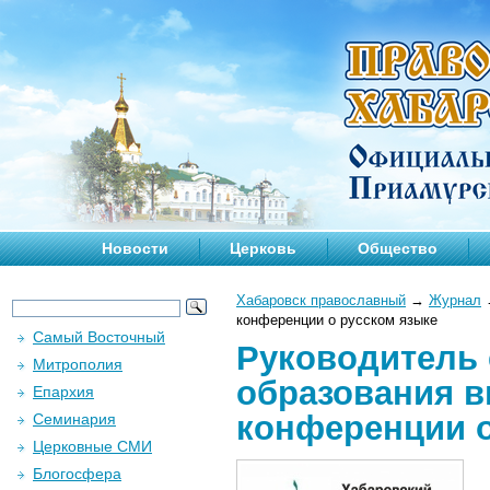
Новости
Церковь
Общество
Хабаровск православный
→
Журнал
конференции о русском языке
Самый Восточный
Руководитель 
Митрополия
образования 
Епархия
конференции о
Семинария
Церковные СМИ
Блогосфера