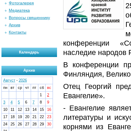
Фотогалерея
2
Медиатека
о
Вопросы священнику
Г
Архив
м
Контакты
конференции «С
наследие народов 
Календарь
В конференции пр
Архив
Финляндия, Велико
Август
-
2026
Отец Георгий пре
пн
вт
ср
чт
пт
сб
вс
Евангелие».
1
2
3
4
5
6
7
8
9
- Евангелие являе
10
11
12
13
14
15
16
литературы и иску
17
18
19
20
21
22
23
24
25
26
27
28
29
30
корнями из Еванге