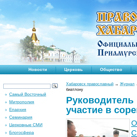
Новости
Церковь
Общество
Хабаровск православный
→
Журнал
биатлону
Самый Восточный
Руководитель 
Митрополия
участие в сор
Епархия
Семинария
О
Церковные СМИ
С
Блогосфера