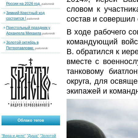
России на 2026 год.
palomnik
словом к участник
Зимний Крестный ход
состав и совершил
состоится !
palomnik
Престольный праздник у
В ходе рабочего с
Архангела Михаила
palomnik
командующий войс
Золотой октябрь в
Петропавловке.
palomnik
В. обратился к ие
вместе с военнос
танковому биатлон
округа, для освящ
экипажей и командн
Облако тегов
"Вера и дело"
"Душа"
"Золотой