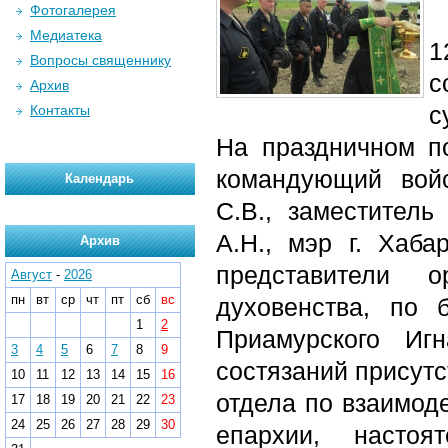
Фотогалерея
Медиатека
1
Вопросы священнику
с
Архив
с
Контакты
На праздничном по
командующий вой
Календарь
С.В., заместитель
А.Н., мэр г. Хаба
Архив
представители 
Август
-
2026
пн
вт
ср
чт
пт
сб
вс
духовенства, по 
1
2
Приамурского Иг
3
4
5
6
7
8
9
состязаний присутс
10
11
12
13
14
15
16
отдела по взаимод
17
18
19
20
21
22
23
24
25
26
27
28
29
30
епархии, настоя