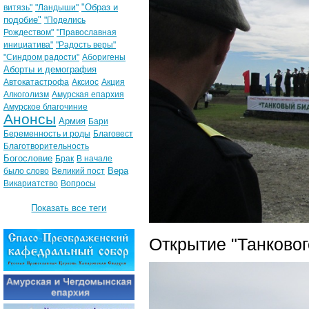
"Образ и
витязь"
"Ландыши"
подобие"
"Поделись
Рождеством"
"Православная
инициатива"
"Радость веры"
"Синдром радости"
Аборигены
Аборты и демография
Автокатастрофа
Аксиос
Акция
Алкоголизм
Амурская епархия
Амурское благочиние
Анонсы
Армия
Бари
Беременность и роды
Благовест
Благотворительность
Богословие
Брак
В начале
Вера
было слово
Великий пост
Викариатство
Вопросы
Показать все теги
Открытие "Танковог