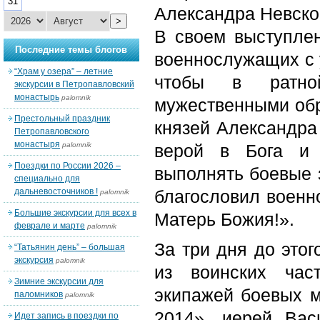
31
Александра Невско
>
В своем выступлен
Последние темы блогов
военнослужащих с 
“Храм у озера” – летние
чтобы в ратно
экскурсии в Петропавловский
монастырь
palomnik
мужественными обр
Престольный праздник
князей Александра 
Петропавловского
монастыря
palomnik
верой в Бога и 
Поездки по России 2026 –
выполнять боевые 
специально для
дальневосточников !
благословил военн
palomnik
Большие экскурсии для всех в
Матерь Божия!».
феврале и марте
palomnik
За три дня до этог
“Татьянин день” – большая
экскурсия
palomnik
из воинских час
Зимние экскурсии для
экипажей боевых м
паломников
palomnik
2014», иерей Вас
Идет запись в поездки по