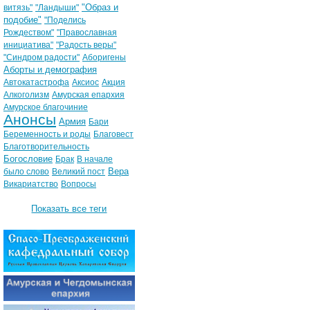
"Образ и
витязь"
"Ландыши"
подобие"
"Поделись
Рождеством"
"Православная
инициатива"
"Радость веры"
"Синдром радости"
Аборигены
Аборты и демография
Автокатастрофа
Аксиос
Акция
Алкоголизм
Амурская епархия
Амурское благочиние
Анонсы
Армия
Бари
Беременность и роды
Благовест
Благотворительность
Богословие
Брак
В начале
Вера
было слово
Великий пост
Викариатство
Вопросы
Показать все теги