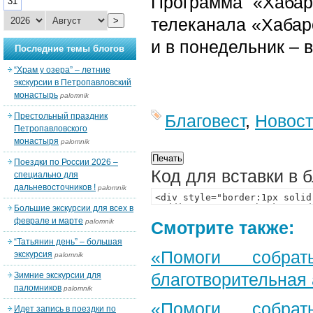
Программа «Хабар
31
телеканала «Хабаро
>
и в понедельник – в
Последние темы блогов
“Храм у озера” – летние
экскурсии в Петропавловский
монастырь
palomnik
Престольный праздник
Благовест
,
Новос
Петропавловского
монастыря
palomnik
Поездки по России 2026 –
Код для вставки в 
специально для
дальневосточников !
palomnik
Большие экскурсии для всех в
феврале и марте
palomnik
Смотрите также:
“Татьянин день” – большая
«Помоги собра
экскурсия
palomnik
благотворительная
Зимние экскурсии для
паломников
palomnik
«Помоги собра
Идет запись в поездки по