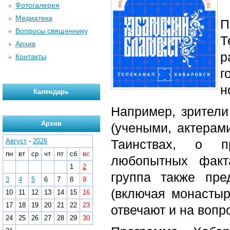
Фотогалерея
Медиатека
П
Вопросы священнику
Т
Архив
р
Контакты
г
н
Календарь
Например, зрители
Архив
(учеными, актерами
Август
-
2026
Таинствах, о п
пн
вт
ср
чт
пт
сб
вс
любопытных факт
1
2
группа также пре
3
4
5
6
7
8
9
(включая монастыр
10
11
12
13
14
15
16
17
18
19
20
21
22
23
отвечают и на вопр
24
25
26
27
28
29
30