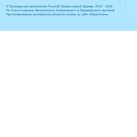
© Приамурская митрополия Русской Православной Церкви, 2012 - 2026
По благословению Митрополита Хабаровского и Приамурского Артемия.
При копировании материалов активная ссылка на сайт обязательна.