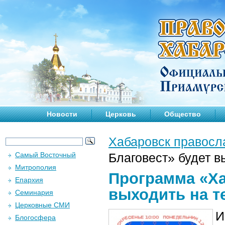
Новости
Церковь
Общество
Хабаровск правосл
Самый Восточный
Благовест» будет в
Митрополия
Программа «Ха
Епархия
выходить на т
Семинария
Церковные СМИ
И
Блогосфера