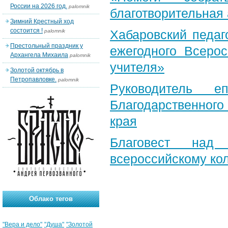
России на 2026 год.
palomnik
благотворительная
Зимний Крестный ход
состоится !
Хабаровский педаг
palomnik
Престольный праздник у
ежегодного Всерос
Архангела Михаила
palomnik
учителя»
Золотой октябрь в
Петропавловке.
palomnik
Руководитель е
Благодарственног
края
Благовест над
всероссийскому ко
Облако тегов
"Вера и дело"
"Душа"
"Золотой