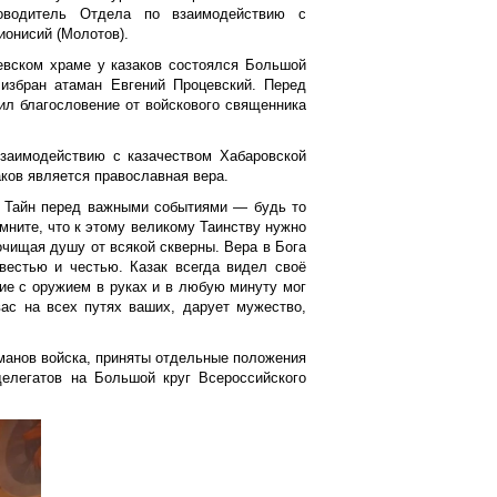
ководитель Отдела по взаимодействию с
ионисий (Молотов).
евском храме у казаков состоялся Большой
л избран атаман Евгений Процевский. Перед
ил благословение от войскового священника
взаимодействию с казачеством Хабаровской
ков является православная вера.
х Тайн перед важными событиями — будь то
ните, что к этому великому Таинству нужно
очищая душу от всякой скверны. Вера в Бога
вестью и честью. Казак всегда видел своё
ие с оружием в руках и в любую минуту мог
вас на всех путях ваших, дарует мужество,
манов войска, приняты отдельные положения
делегатов на Большой круг Всероссийского