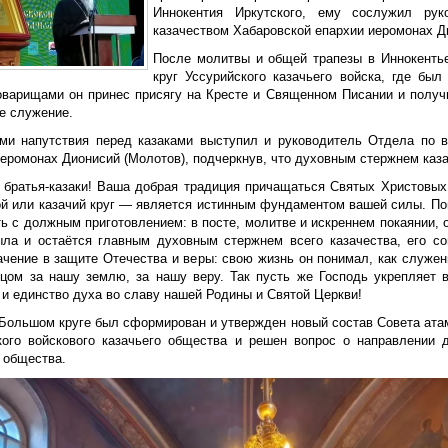
Иннокентия Иркутского, ему сослужил ру
казачеством Хабаровской епархии иеромонах Д
После молитвы и общей трапезы в Иннокенть
круг Уссурийского казачьего войска, где бы
оварищами он принес присягу на Кресте и Священном Писании и получ
е служение.
ми напутствия перед казаками выступил и руководитель Отдела по 
иеромонах Дионисий (Молотов), подчеркнув, что духовным стержнем каза
е братья-казаки! Ваша добрая традиция причащаться Святых Христовы
ой или казачий круг — является истинным фундаментом вашей силы. Пом
ь с должным приготовлением: в посте, молитве и искреннем покаянии, 
ыла и остаётся главным духовным стержнем всего казачества, его со
ачение в защите Отечества и веры: свою жизнь он понимал, как служен
рцом за нашу землю, за нашу веру. Так пусть же Господь укрепляет 
 и единство духа во славу нашей Родины и Святой Церкви!
 Большом круге был сформирован и утвержден новый состав Совета ата
кого войскового казачьего общества и решен вопрос о направлении 
 общества.