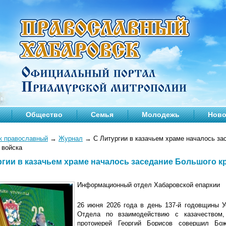
Общество
Семья
Молодежь
Ново
к православный
→
Журнал
→
С Литургии в казачьем храме началось за
 войска
ргии в казачьем храме началось заседание Большого кр
Информационный отдел Хабаровской епархии
26 июня 2026 года в день 137-й годовщины У
Отдела по взаимодействию с казачеством, 
протоиерей Георгий Борисов совершил Бо