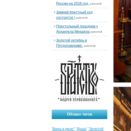
России на 2026 год.
palomnik
Зимний Крестный ход
состоится !
palomnik
Престольный праздник у
Архангела Михаила
palomnik
Золотой октябрь в
Петропавловке.
palomnik
Облако тегов
"Вера и дело"
"Душа"
"Золотой