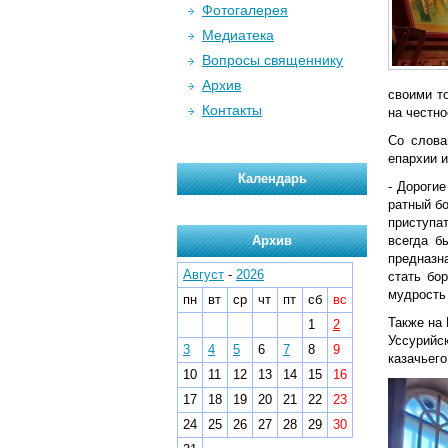
Фотогалерея
Медиатека
Вопросы священнику
Архив
своими т
Контакты
на честно
Со слова
епархии 
Календарь
- Дороги
ратный б
приступат
Архив
всегда б
предназн
Август
-
2026
стать бо
мудрость
пн
вт
ср
чт
пт
сб
вс
Также на
1
2
Уссурийс
3
4
5
6
7
8
9
казачьего
10
11
12
13
14
15
16
17
18
19
20
21
22
23
24
25
26
27
28
29
30