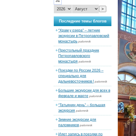
31
>
Последние темы блогов
“Храм у озера” – летние
экскурсии в Петропавловский
монастырь
palomnik
Престольный праздник
Петропавловского
монастыря
palomnik
Поездки по России 2026 –
специально для
дальневосточников !
palomnik
Большие экскурсии для всех в
феврале и марте
palomnik
“Татьянин день” – большая
экскурсия
palomnik
Зимние экскурсии для
паломников
palomnik
Идет запись в поездки по