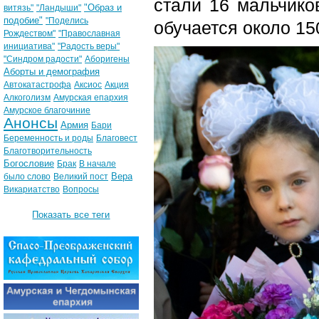
стали 16 мальчиков
"Образ и
витязь"
"Ландыши"
подобие"
"Поделись
обучается около 15
Рождеством"
"Православная
инициатива"
"Радость веры"
"Синдром радости"
Аборигены
Аборты и демография
Автокатастрофа
Аксиос
Акция
Алкоголизм
Амурская епархия
Амурское благочиние
Анонсы
Армия
Бари
Беременность и роды
Благовест
Благотворительность
Богословие
Брак
В начале
Вера
было слово
Великий пост
Викариатство
Вопросы
Показать все теги