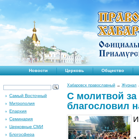
Новости
Церковь
Общество
Хабаровск православный
→
Журнал
С молитвой за
Самый Восточный
благословил н
Митрополия
Епархия
И
Семинария
Церковные СМИ
Блогосфера