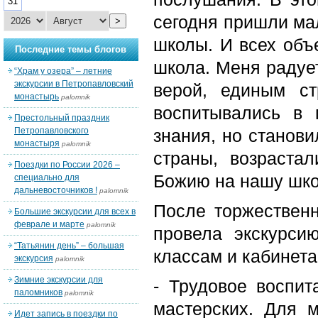
31
сегодня пришли ма
>
школы. И всех объ
Последние темы блогов
школа. Меня радуе
“Храм у озера” – летние
экскурсии в Петропавловский
верой, единым с
монастырь
palomnik
воспитывались в 
Престольный праздник
Петропавловского
знания, но станов
монастыря
palomnik
страны, возраста
Поездки по России 2026 –
Божию на нашу шко
специально для
дальневосточников !
palomnik
После торжествен
Большие экскурсии для всех в
феврале и марте
palomnik
провела экскурс
“Татьянин день” – большая
классам и кабинета
экскурсия
palomnik
Зимние экскурсии для
- Трудовое воспи
паломников
palomnik
мастерских. Для 
Идет запись в поездки по