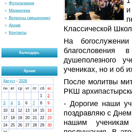
1
Фотогалерея
и
Медиатека
п
Вопросы священнику
Архив
Классической Школ
Контакты
На богослужени
благословения 
Календарь
душеполезного у
учениках, но и об и
Архив
После молитвы мит
Август
-
2026
пн
вт
ср
чт
пт
сб
вс
РКШ архипастырск
1
2
- Дорогие наши уч
3
4
5
6
7
8
9
10
11
12
13
14
15
16
поздравляю с Днем 
17
18
19
20
21
22
23
нашим ученикам
24
25
26
27
28
29
30
послушания. В это