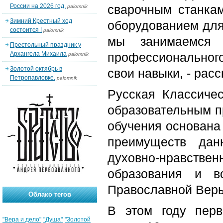
России на 2026 год.
сварочным станка
palomnik
Зимний Крестный ход
оборудованием для
состоится !
palomnik
мы занимаемся
Престольный праздник у
Архангела Михаила
профессиональног
palomnik
Золотой октябрь в
свои навыки, - рас
Петропавловке.
palomnik
Русская Классиче
образовательным п
обучения основана
преимуществ дан
духовно-нравст
образования и в
Православной Вер
Облако тегов
В этом году перв
"Вера и дело"
"Душа"
"Золотой