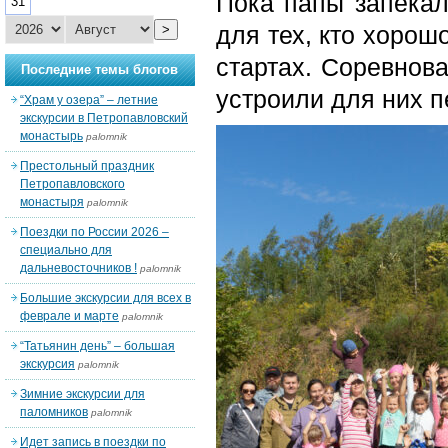
Пока папы запекал
31
для тех, кто хорош
>
стартах. Соревнова
Последние темы блогов
устроили для них п
“Храм у озера” – летние
экскурсии в Петропавловский
монастырь
palomnik
Престольный праздник
Петропавловского
монастыря
palomnik
Поездки по России 2026 –
специально для
дальневосточников !
palomnik
Большие экскурсии для всех в
феврале и марте
palomnik
“Татьянин день” – большая
экскурсия
palomnik
Зимние экскурсии для
паломников
palomnik
Идет запись в поездки по