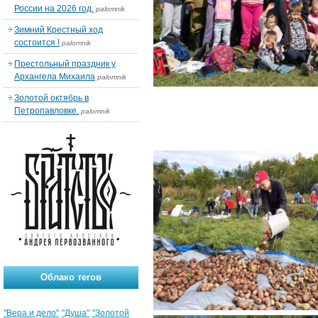
России на 2026 год.
palomnik
Зимний Крестный ход
состоится !
palomnik
Престольный праздник у
Архангела Михаила
palomnik
Золотой октябрь в
Петропавловке.
palomnik
Облако тегов
"Вера и дело"
"Душа"
"Золотой