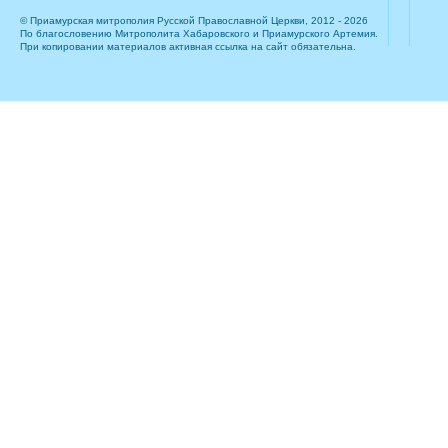
© Приамурская митрополия Русской Православной Церкви, 2012 - 2026
По благословению Митрополита Хабаровского и Приамурского Артемия.
При копировании материалов активная ссылка на сайт обязательна.