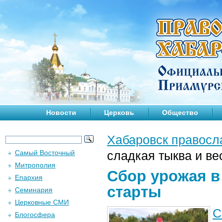
Новости
Церковь
Общество
Хабаровск правосл
Самый Восточный
сладкая тыква и в
Митрополия
Сбор урожая в
Епархия
старты
Семинария
Церковные СМИ
С
Блогосфера