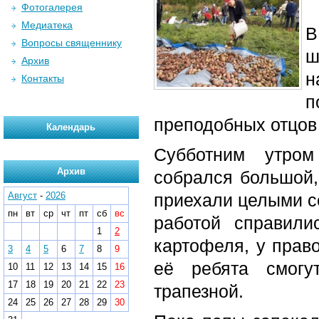
Фотогалерея
Медиатека
В
Вопросы священнику
ш
Архив
н
Контакты
п
преподобных отцов
Календарь
Субботним утром
Архив
собрался большой,
Август
-
2026
приехали целыми се
пн
вт
ср
чт
пт
сб
вс
работой справили
1
2
картофеля, у прав
3
4
5
6
7
8
9
её ребята смогу
10
11
12
13
14
15
16
17
18
19
20
21
22
23
трапезной.
24
25
26
27
28
29
30