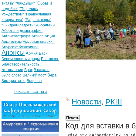
"Образ и
витязь"
"Ландыши"
подобие"
"Поделись
Рождеством"
"Православная
инициатива"
"Радость веры"
"Синдром радости"
Аборигены
Аборты и демография
Автокатастрофа
Аксиос
Акция
Алкоголизм
Амурская епархия
Амурское благочиние
Анонсы
Армия
Бари
Беременность и роды
Благовест
Благотворительность
Богословие
Брак
В начале
Вера
было слово
Великий пост
Викариатство
Вопросы
Показать все теги
Новости
,
РКШ
Код для вставки в 