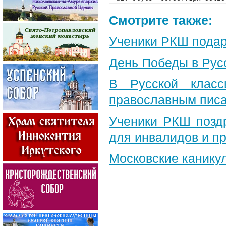
Смотрите также:
Ученики РКШ подар
День Победы в Рус
В Русской класс
православным пис
Ученики РКШ позд
для инвалидов и п
Московские канику