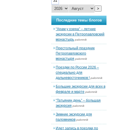
31
>
Последние темы блогов
“Храм у озера” – летние
экскурсии в Петропавловский
монастырь
palomnik
Престольный праздник
Петропавловского
монастыря
palomnik
Поездки по России 2026 –
специально для
дальневосточников !
palomnik
Большие экскурсии для всех в
феврале и марте
palomnik
“Татьянин день” – большая
экскурсия
palomnik
Зимние экскурсии для
паломников
palomnik
Идет запись в поездки по