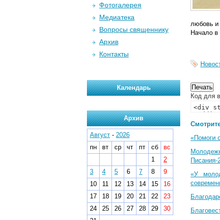
Фотогалерея
Медиатека
любовь и 
Вопросы священнику
Начало в 
Архив
Контакты
Новос
Календарь
Код для в
Архив
Смотрите
Август
-
2026
«Помоги 
пн
вт
ср
чт
пт
сб
вс
Молодеж
1
2
Писания-
3
4
5
6
7
8
9
«У моло
современ
10
11
12
13
14
15
16
17
18
19
20
21
22
23
Благодар
24
25
26
27
28
29
30
Благовес