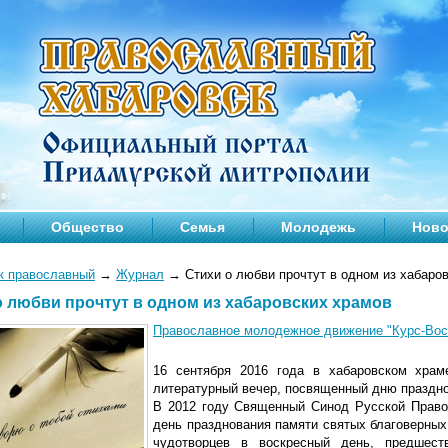
Общество
Семья
Молодежь
Ново
к православный
→
Журнал
→
Стихи о любви прочтут в одном из хабаро
о любви прочтут в одном из хабаровских храмов
Православное молодежное движение "Курс-Вос
16 сентября 2016 года в хабаровском храм
литературный вечер, посвященный дню праздно
В 2012 году Священный Синод Русской Право
день празднования памяти святых благоверных
чудотворцев в воскресный день, предшес