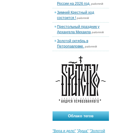
России на 2026 год.
palomnik
Зимний Крестный ход
состоится !
palomnik
Престольный праздник у
Архангела Михаила
palomnik
Золотой октябрь в
Петропавловке.
palomnik
Облако тегов
"Вера и дело"
"Душа"
"Золотой