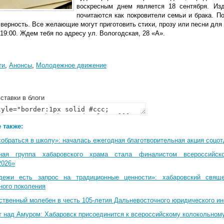
воскресным днем является 18 сентября. Из
почитаются как покровители семьи и брака. П
верность. Все желающие могут приготовить стихи, прозу или песни для
19:00. Ждем тебя по адресу ул. Вологодская, 28 «А».
ти
,
Анонсы
,
Молодежное движение
ставки в блоги
 также:
собраться в школу»: началась ежегодная благотворительная акция соцо
ная группа хабаровского храма стала финалистом всероссийско
2026»
дежи есть запрос на традиционные ценности»: хабаровский свящ
ного поколения
ственный молебен в честь 105-летия Дальневосточного юридического и
т над Амуром: Хабаровск присоединится к всероссийскому колокольном