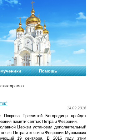
мученики
Помощь
вских храмов
ток"
14.09.2016
е Покрова Пресвятой Богородицы пройдет
вания памяти святых Петра и Февронии.
славной Церкви установил дополнительный
 князя Петра и княгини Февронии Муромских
твующий 19 сентября. В 2016 году этим