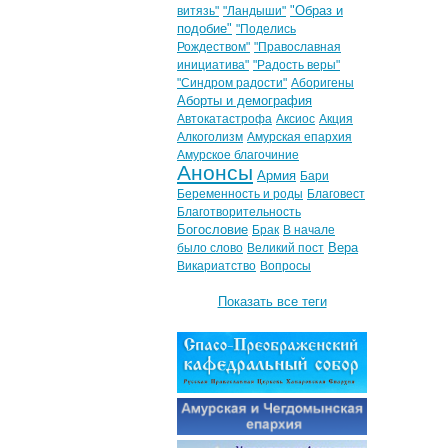
"Образ и
витязь"
"Ландыши"
подобие"
"Поделись
Рождеством"
"Православная
инициатива"
"Радость веры"
"Синдром радости"
Аборигены
Аборты и демография
Автокатастрофа
Аксиос
Акция
Алкоголизм
Амурская епархия
Амурское благочиние
Анонсы
Армия
Бари
Беременность и роды
Благовест
Благотворительность
Богословие
Брак
В начале
Вера
было слово
Великий пост
Викариатство
Вопросы
Показать все теги