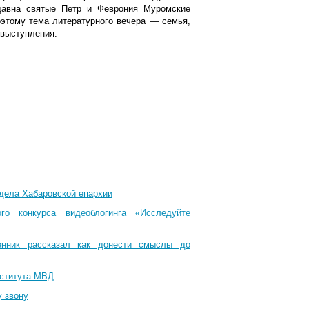
давна святые Петр и Феврония Муромские
оэтому тема литературного вечера — семья,
 выступления.
тдела Хабаровской епархии
го конкурса видеоблогинга «Исследуйте
енник рассказал как донести смыслы до
нститута МВД
у звону