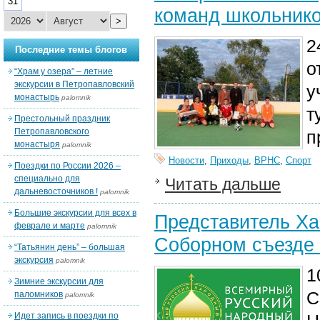
31
команд школьнико
>
2
Последние темы блогов
о
“Храм у озера” – летние
экскурсии в Петропавловский
у
монастырь
palomnik
т
Престольный праздник
Петропавловского
п
монастыря
palomnik
Новости
,
Приходы
,
ВРНС
,
Спорт
Поездки по России 2026 –
специально для
Читать дальше
дальневосточников !
palomnik
Большие экскурсии для всех в
Представитель Ха
феврале и марте
palomnik
Соборном съезде
“Татьянин день” – большая
экскурсия
palomnik
1
Зимние экскурсии для
С
паломников
palomnik
Идет запись в поездки по