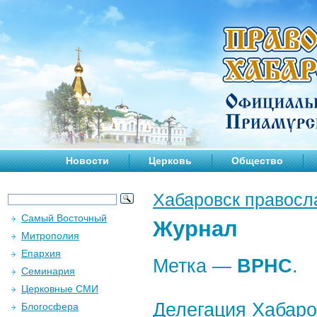
Новости
Церковь
Общество
Хабаровск правосл
Самый Восточный
Журнал
Митрополия
Епархия
Метка —
ВРНС
.
Семинария
Церковные СМИ
Делегация Хабаро
Блогосфера