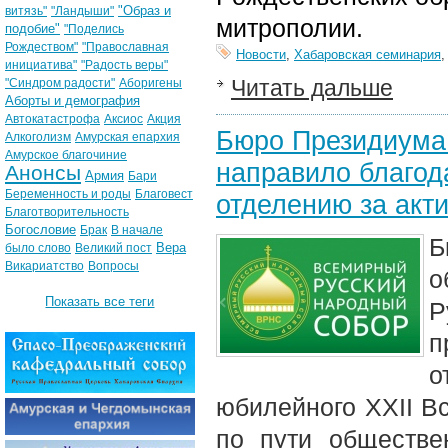
"Образ и
витязь"
"Ландыши"
митрополии.
подобие"
"Поделись
Рождеством"
"Православная
Новости
,
Хабаровская семинария
инициатива"
"Радость веры"
Читать дальше
"Синдром радости"
Аборигены
Аборты и демография
Автокатастрофа
Аксиос
Акция
Бюро Президиума 
Алкоголизм
Амурская епархия
Амурское благочиние
направило благод
Анонсы
Армия
Бари
Беременность и роды
Благовест
отделению за акт
Благотворительность
Богословие
Брак
В начале
Вера
было слово
Великий пост
Викариатство
Вопросы
о
Показать все теги
Р
п
о
юбилейного XXII В
по пути обществе