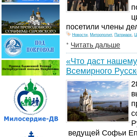
п
ц
посетили члены дел
Новости
,
Митрополит
,
Патриарх
,
Ц
Читать дальше
«Что даст нашему
Всемирного Русск
2
в
п
с
Р
ведущей Софьи Епи