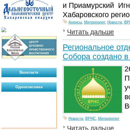
и Приамурский Игн
Хабаровского реги
Анонсы
,
Митрополит
,
Новости
,
ВР
Читать дальше
Региональное отд
Собора создано в
2
Вконтакте
П
у
Однокласники
в
В
Новости
,
ВРНС
,
Митрополит
Читать дальше