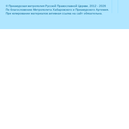
© Приамурская митрополия Русской Православной Церкви, 2012 - 2026
По благословению Митрополита Хабаровского и Приамурского Артемия.
При копировании материалов активная ссылка на сайт обязательна.