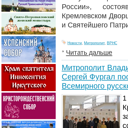
России», состо
Кремлевском Дворц
и Святейшего Патри
Новости
,
Митрополит
,
ВРНС
Читать дальше
Митрополит Влади
Сергей Фургал по
Всемирного русск
1
К
з
с