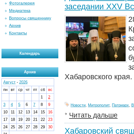
Фотогалерея
заседании XXV Вс
Медиатека
2
Вопросы священнику
Архив
К
Контакты
з
с
Календарь
б
з
Архив
Хабаровского края.
Август
-
2026
пн
вт
ср
чт
пт
сб
вс
1
2
3
4
5
6
7
8
9
Новости
,
Митрополит
,
Патриарх
,
В
10
11
12
13
14
15
16
Читать дальше
17
18
19
20
21
22
23
24
25
26
27
28
29
30
Хабаровский свящ