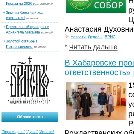
Н
России на 2026 год.
palomnik
р
Зимний Крестный ход
Ц
состоится !
palomnik
Престольный праздник у
Анастасия Духовни
Архангела Михаила
palomnik
Новости
,
Отделы
,
ВРНС
Золотой октябрь в
Читать дальше
Петропавловке.
palomnik
В Хабаровске про
ответственность»
1
с
у
р
Облако тегов
Р
Рождественских об
"Вера и дело"
"Душа"
"Золотой