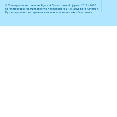
© Приамурская митрополия Русской Православной Церкви, 2012 - 2026
По благословению Митрополита Хабаровского и Приамурского Артемия.
При копировании материалов активная ссылка на сайт обязательна.