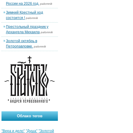
России на 2026 год.
palomnik
Зимний Крестный ход
состоится !
palomnik
Престольный праздник у
Архангела Михаила
palomnik
Золотой октябрь в
Петропавловке.
palomnik
Облако тегов
"Вера и дело"
"Душа"
"Золотой