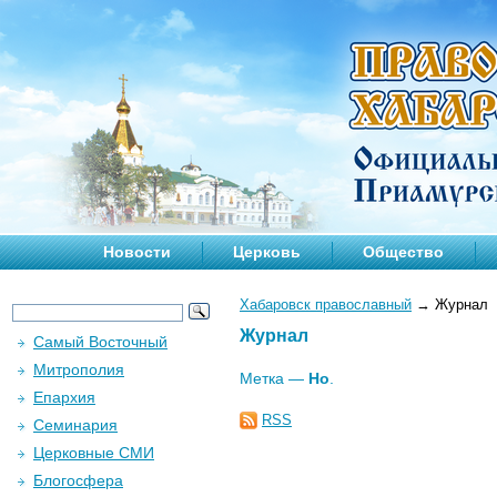
Новости
Церковь
Общество
Хабаровск православный
→
Журнал
Журнал
Самый Восточный
Митрополия
Метка —
Но
.
Епархия
RSS
Семинария
Церковные СМИ
Блогосфера