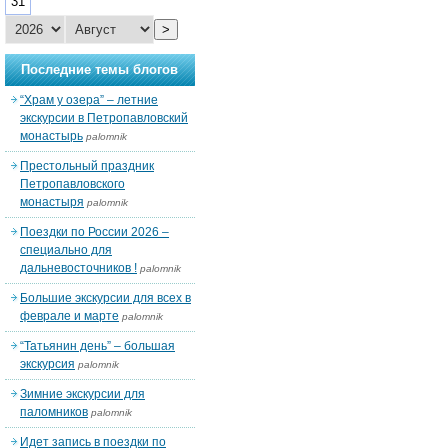
31
>
Последние темы блогов
“Храм у озера” – летние
экскурсии в Петропавловский
монастырь
palomnik
Престольный праздник
Петропавловского
монастыря
palomnik
Поездки по России 2026 –
специально для
дальневосточников !
palomnik
Большие экскурсии для всех в
феврале и марте
palomnik
“Татьянин день” – большая
экскурсия
palomnik
Зимние экскурсии для
паломников
palomnik
Идет запись в поездки по