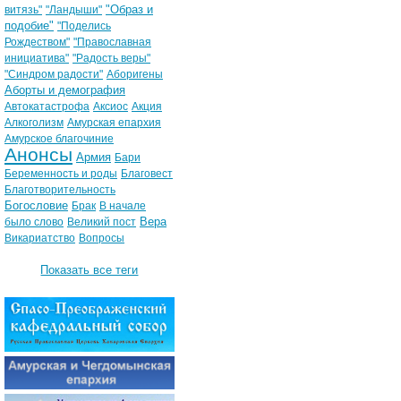
"Образ и
витязь"
"Ландыши"
подобие"
"Поделись
Рождеством"
"Православная
инициатива"
"Радость веры"
"Синдром радости"
Аборигены
Аборты и демография
Автокатастрофа
Аксиос
Акция
Алкоголизм
Амурская епархия
Амурское благочиние
Анонсы
Армия
Бари
Беременность и роды
Благовест
Благотворительность
Богословие
Брак
В начале
Вера
было слово
Великий пост
Викариатство
Вопросы
Показать все теги